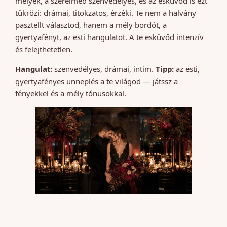
mélyek, a szerelmed szenvedélyes, és az esküvőd is ezt
tükrözi: drámai, titokzatos, érzéki. Te nem a halvány
pasztellt választod, hanem a mély bordót, a
gyertyafényt, az esti hangulatot. A te esküvőd intenzív
és felejthetetlen.
Hangulat:
szenvedélyes, drámai, intim.
Tipp:
az esti,
gyertyafényes ünneplés a te világod — játssz a
fényekkel és a mély tónusokkal.