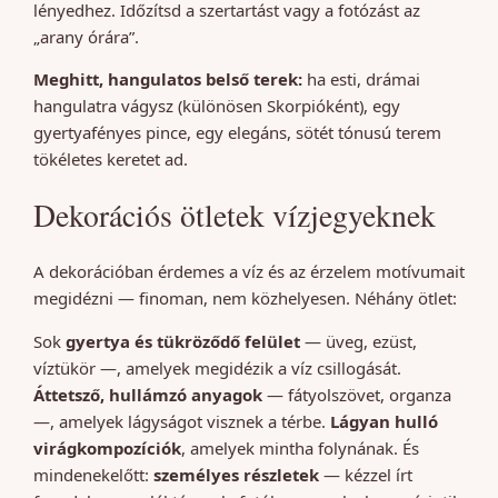
lényedhez. Időzítsd a szertartást vagy a fotózást az
„arany órára”.
Meghitt, hangulatos belső terek:
ha esti, drámai
hangulatra vágysz (különösen Skorpióként), egy
gyertyafényes pince, egy elegáns, sötét tónusú terem
tökéletes keretet ad.
Dekorációs ötletek vízjegyeknek
A dekorációban érdemes a víz és az érzelem motívumait
megidézni — finoman, nem közhelyesen. Néhány ötlet:
Sok
gyertya és tükröződő felület
— üveg, ezüst,
víztükör —, amelyek megidézik a víz csillogását.
Áttetsző, hullámzó anyagok
— fátyolszövet, organza
—, amelyek lágyságot visznek a térbe.
Lágyan hulló
virágkompozíciók
, amelyek mintha folynának. És
mindenekelőtt:
személyes részletek
— kézzel írt