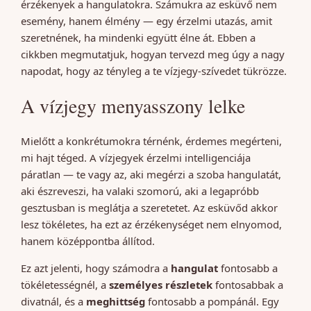
érzékenyek a hangulatokra. Számukra az esküvő nem
esemény, hanem élmény — egy érzelmi utazás, amit
szeretnének, ha mindenki együtt élne át. Ebben a
cikkben megmutatjuk, hogyan tervezd meg úgy a nagy
napodat, hogy az tényleg a te vízjegy-szívedet tükrözze.
A vízjegy menyasszony lelke
Mielőtt a konkrétumokra térnénk, érdemes megérteni,
mi hajt téged. A vízjegyek érzelmi intelligenciája
páratlan — te vagy az, aki megérzi a szoba hangulatát,
aki észreveszi, ha valaki szomorú, aki a legapróbb
gesztusban is meglátja a szeretetet. Az esküvőd akkor
lesz tökéletes, ha ezt az érzékenységet nem elnyomod,
hanem középpontba állítod.
Ez azt jelenti, hogy számodra a
hangulat
fontosabb a
tökéletességnél, a
személyes részletek
fontosabbak a
divatnál, és a
meghittség
fontosabb a pompánál. Egy