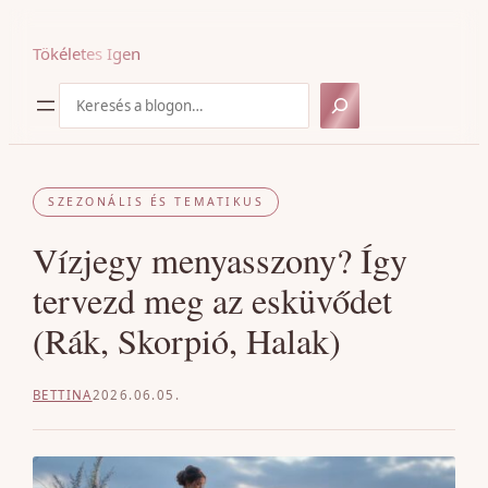
Ugrás
a
Tökéletes Igen
tartalomhoz
Keresés
SZEZONÁLIS ÉS TEMATIKUS
Vízjegy menyasszony? Így
tervezd meg az esküvődet
(Rák, Skorpió, Halak)
BETTINA
2026.06.05.