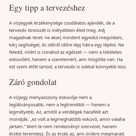
Egy tipp a tervezéshez
A vízjegyek érzékenysége csodálatos ajándék, de a
tervezés stresszét is mélyebben éled meg. Adj
magadnak teret: ne akarj mindent egyedül megoldani,
kérj segítséget, és időről időre lépj hátra egy lépést. Ne
feledd, miért is csinálod az egészet — nem a tökéletes
esküvőért, hanem a szerelemért, ami mögötte van. Ha
ezt szem előtt tartod, a tervezés is sokkal könnyebb lesz.
Záró gondolat
A vízjegy menyasszony esküvője nem a
leglátványosabb, nem a legtrendibb — hanem a
legmélyebb. Az, amitől a vendégek hazafelé azt
mondják: „ez volt a legmeghatóbb esküvő, amin valaha
jártam.” Mert te nem rendezvényt szervezel, hanem
érzést teremtesz. És az érzés az, ami örökre megmarad.