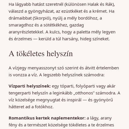
Ha lágyabb hatást szeretnél (különösen Halak és Rák),
válaszd a gyöngyházat, az ezüstkéket és a krémet. Ha
drámaibbat (Skorpió), nyúlj a mély bordóhoz, a
smaragdhoz és a sötétkékhez, gazdag
aranyrészletekkel. A kulcs, hogy a paletta mély legyen
és érzelmes — kerüld a túl harsány, hideg színeket.
A tökéletes helyszín
A vízjegy menyasszonyt szó szerint és átvitt értelemben
is vonzza a víz. A legszebb helyszínek számodra:
Vízparti helyszínek:
egy tóparti, folyóparti vagy akár
tengerparti helyszín a leginkább „otthonos” számodra. A
víz közelsége megnyugtat és inspirál — és gyönyörű
hátteret ad a fotókhoz.
Romantikus kertek naplementekor:
a lágy, arany
fény és a természet közelsége tökéletes a te érzelmes