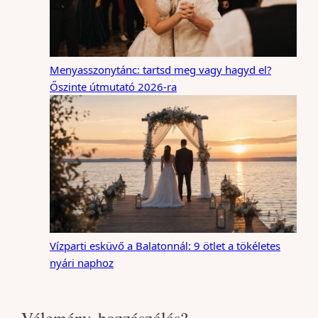
Menyasszonytánc: tartsd meg vagy hagyd el?
Őszinte útmutató 2026-ra
Vízparti esküvő a Balatonnál: 9 ötlet a tökéletes
nyári naphoz
Vélemény, hozzászólás?