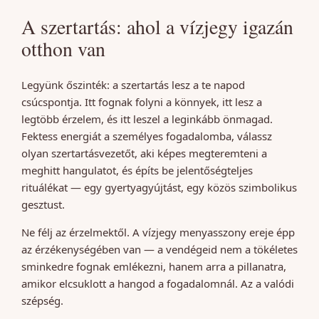
A szertartás: ahol a vízjegy igazán
otthon van
Legyünk őszinték: a szertartás lesz a te napod
csúcspontja. Itt fognak folyni a könnyek, itt lesz a
legtöbb érzelem, és itt leszel a leginkább önmagad.
Fektess energiát a személyes fogadalomba, válassz
olyan szertartásvezetőt, aki képes megteremteni a
meghitt hangulatot, és építs be jelentőségteljes
rituálékat — egy gyertyagyújtást, egy közös szimbolikus
gesztust.
Ne félj az érzelmektől. A vízjegy menyasszony ereje épp
az érzékenységében van — a vendégeid nem a tökéletes
sminkedre fognak emlékezni, hanem arra a pillanatra,
amikor elcsuklott a hangod a fogadalomnál. Az a valódi
szépség.