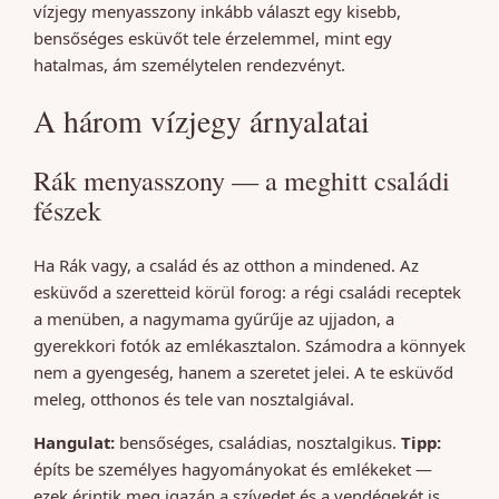
vízjegy menyasszony inkább választ egy kisebb,
bensőséges esküvőt tele érzelemmel, mint egy
hatalmas, ám személytelen rendezvényt.
A három vízjegy árnyalatai
Rák menyasszony — a meghitt családi
fészek
Ha Rák vagy, a család és az otthon a mindened. Az
esküvőd a szeretteid körül forog: a régi családi receptek
a menüben, a nagymama gyűrűje az ujjadon, a
gyerekkori fotók az emlékasztalon. Számodra a könnyek
nem a gyengeség, hanem a szeretet jelei. A te esküvőd
meleg, otthonos és tele van nosztalgiával.
Hangulat:
bensőséges, családias, nosztalgikus.
Tipp:
építs be személyes hagyományokat és emlékeket —
ezek érintik meg igazán a szívedet és a vendégekét is.