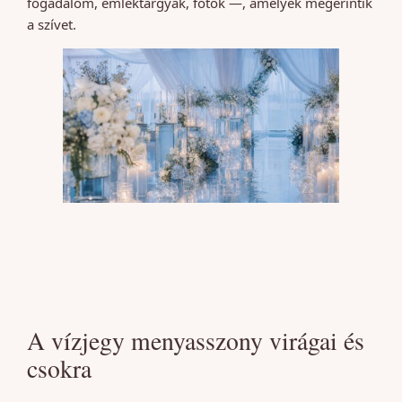
fogadalom, emléktárgyak, fotók —, amelyek megérintik
a szívet.
A vízjegy menyasszony virágai és
csokra