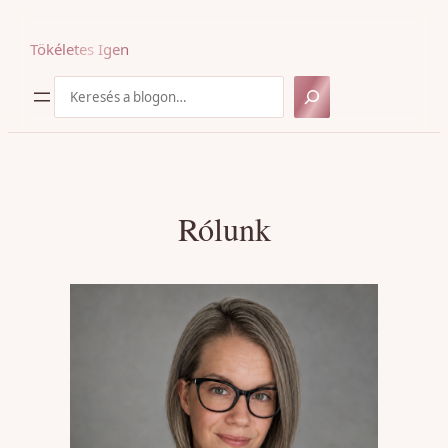
Ugrás
a
Tökéletes Igen
tartalomhoz
Keresés
Rólunk