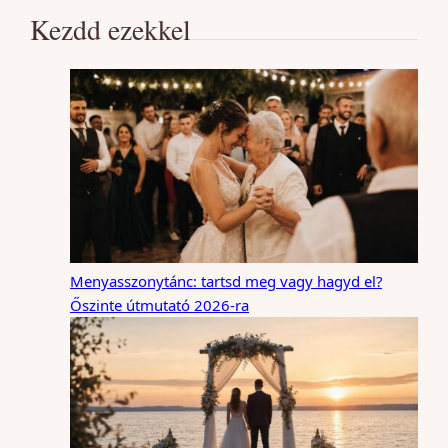
Kezdd ezekkel
Menyasszonytánc: tartsd meg vagy hagyd el?
Őszinte útmutató 2026-ra