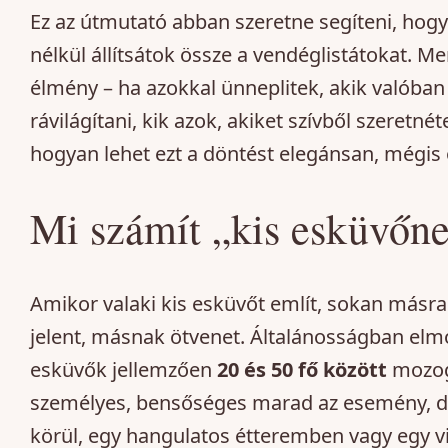
Ez az útmutató abban szeretne segíteni, hog
nélkül állítsátok össze a vendéglistátokat. Me
élmény – ha azokkal ünneplitek, akik valóba
rávilágítani, kik azok, akiket szívből szeretné
hogyan lehet ezt a döntést elegánsan, mégis 
Mi számít „kis esküvőn
Amikor valaki kis esküvőt említ, sokan másra
jelent, másnak ötvenet. Általánosságban elm
esküvők jellemzően
20 és 50 fő között
mozogn
személyes, bensőséges marad az esemény, de 
körül, egy hangulatos étteremben vagy egy vi