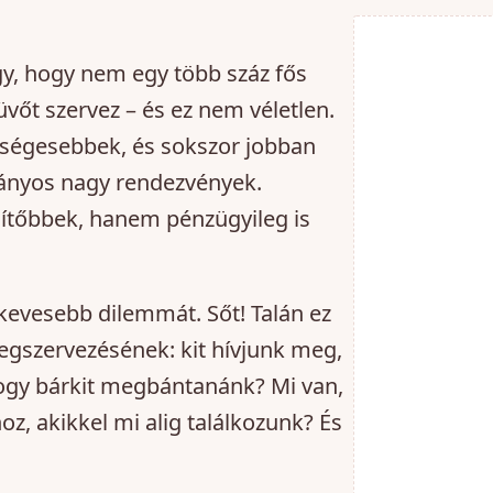
gy, hogy nem egy több száz fős
őt szervez – és ez nem véletlen.
ségesebbek, és sokszor jobban
mányos nagy rendezvények.
gítőbbek, hanem pénzügyileg is
kevesebb dilemmát. Sőt! Talán ez
egszervezésének: kit hívjunk meg,
hogy bárkit megbántanánk? Mi van,
, akikkel mi alig találkozunk? És