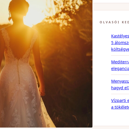
OLVASÓI KE
Kastélye
5 álomsz
költségv
Mediterr
eleganci
Menyassz
hagyd el
Vízparti 
a tökéle