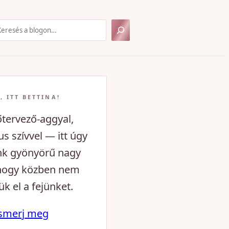
resés
, ITT BETTINA!
tervező-aggyal,
s szívvel — itt úgy
nk gyönyörű nagy
hogy közben nem
ük el a fejünket.
smerj meg