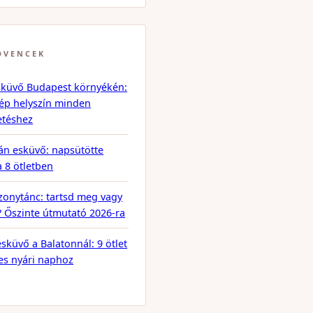
DVENCEK
sküvő Budapest környékén:
ép helyszín minden
etéshez
án esküvő: napsütötte
a 8 ötletben
onytánc: tartsd meg vagy
? Őszinte útmutató 2026-ra
esküvő a Balatonnál: 9 ötlet
tes nyári naphoz