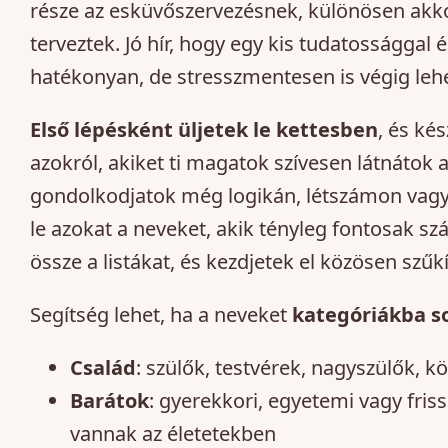
része az esküvőszervezésnek, különösen akko
terveztek. Jó hír, hogy egy kis tudatosságga
hatékonyan, de stresszmentesen is végig lehet
Első lépésként üljetek le kettesben
, és ké
azokról, akiket ti magatok szívesen látnátok
gondolkodjatok még logikán, létszámon vagy 
le azokat a neveket, akik tényleg fontosak s
össze a listákat, és kezdjetek el közösen szűkí
Segítség lehet, ha a neveket
kategóriákba so
Család
: szülők, testvérek, nagyszülők, k
Barátok
: gyerekkori, egyetemi vagy friss
vannak az életetekben