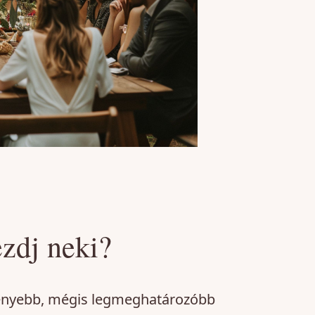
zdj neki?
ékenyebb, mégis legmeghatározóbb