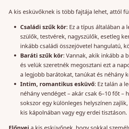
A kis esküvőknek is több fajtája lehet, attól 
Családi szűk kör
: Ez a típus általában a
szülők, testvérek, nagyszülők, esetleg k
inkább családi összejövetel hangulatú, k
Baráti szűk kör
: Vannak, akik inkább a
és velük szeretnék megosztani ezt a napo
a legjobb barátokat, tanúkat és néhány k
Intim, romantikus esküvő
: Ez talán a
néhány vendéget – akár csak 6–10 főt – 
sokszor egy különleges helyszínen zajlik,
kis kápolnában vagy egy erdei tisztáson.
Előnyei
a kis esküvőnek, hogy sokkal személ