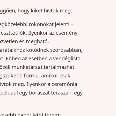
függően, hogy kiket hívtok meg:
 legközelebbi rokonokat jelenti –
eresztszülők. Ilyenkor az esemény
özvetlen és megható.
 barátaikhoz kötődnek szorosabban,
t. Ebben az esetben a vendéglista
özeli munkatársat tartalmazhat.
 legszűkebb forma, amikor csak
hívtok meg. Ilyenkor a ceremónia
 például egy borászat teraszán, egy
yesebb hangulatot teremt,