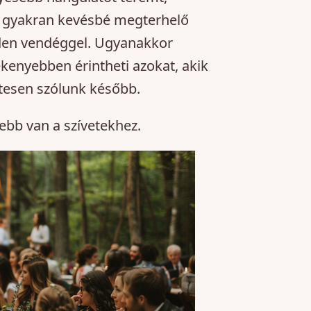
s gyakran kevésbé megterhelő
inden vendéggel. Ugyanakkor
ékenyebben érintheti azokat, akik
tesen szólunk később.
ebb van a szívetekhez.