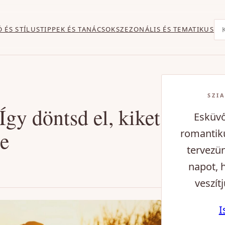
Ke
Ó ÉS STÍLUS
TIPPEK ÉS TANÁCSOK
SZEZONÁLIS ÉS TEMATIKUS
SZIA
Így döntsd el, kiket
Esküvő
re
romantiku
tervezü
napot, 
veszítj
I