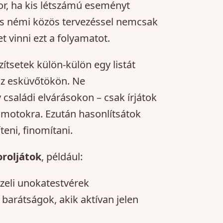
r, ha kis létszámú eseményt
l és némi közös tervezéssel nemcsak
 vinni ezt a folyamatot.
szítsetek külön-külön egy listát
 az esküvőtökön. Ne
családi elvárásokon – csak írjátok
zámotokra. Ezután hasonlítsátok
teni, finomítani.
roljátok
, például:
özeli unokatestvérek
 barátságok, akik aktívan jelen