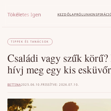
Ugrás
a
Tökéletes Igen
KEZDŐLAP
RÓLUNK
INSPIRÁCI
tartalomhoz
TIPPEK ÉS TANÁCSOK
Családi vagy szűk körű? 
hívj meg egy kis esküvő
BETTINA
2025.06.10.
2026.07.10.