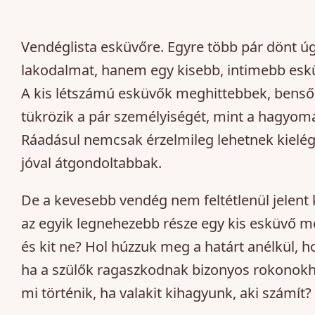
Vendéglista esküvőre. Egyre több pár dönt ú
lakodalmat, hanem egy kisebb, intimebb esküv
A kis létszámú esküvők meghittebbek, benső
tükrözik a pár személyiségét, mint a hagyo
Ráadásul nemcsak érzelmileg lehetnek kielé
jóval átgondoltabbak.
De a kevesebb vendég nem feltétlenül jelent 
az egyik legnehezebb része egy kis esküvő m
és kit ne? Hol húzzuk meg a határt anélkül, 
ha a szülők ragaszkodnak bizonyos rokonokhoz
mi történik, ha valakit kihagyunk, aki számít?