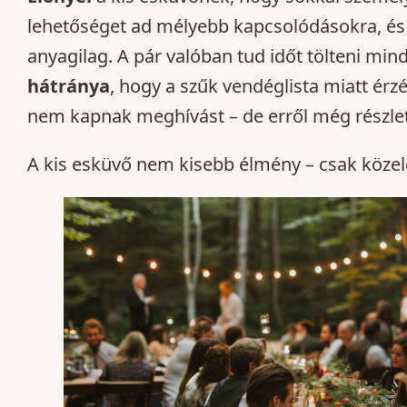
lehetőséget ad mélyebb kapcsolódásokra, é
anyagilag. A pár valóban tud időt tölteni m
hátránya
, hogy a szűk vendéglista miatt érz
nem kapnak meghívást – de erről még részle
A kis esküvő nem kisebb élmény – csak közel