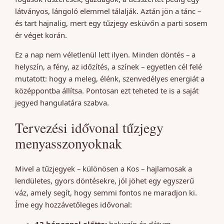
látványos, lángoló elemmel tálalják. Aztán jön a tánc –
és tart hajnalig, mert egy tűzjegy esküvőn a parti sosem
ér véget korán.
Ez a nap nem véletlenül lett ilyen. Minden döntés – a
helyszín, a fény, az időzítés, a színek – egyetlen cél felé
mutatott: hogy a meleg, élénk, szenvedélyes energiát a
középpontba állítsa. Pontosan ezt teheted te is a saját
jegyed hangulatára szabva.
Tervezési idővonal tűzjegy
menyasszonyoknak
Mivel a tűzjegyek – különösen a Kos – hajlamosak a
lendületes, gyors döntésekre, jól jöhet egy egyszerű
váz, amely segít, hogy semmi fontos ne maradjon ki.
Íme egy hozzávetőleges idővonal: