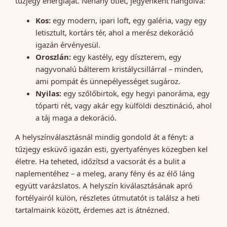
tűzjegy energiáját. Néhány ötlet, jegyenként hangolva:
Kos:
egy modern, ipari loft, egy galéria, vagy egy
letisztult, kortárs tér, ahol a merész dekoráció
igazán érvényesül.
Oroszlán:
egy kastély, egy díszterem, egy
nagyvonalú bálterem kristálycsillárral – minden,
ami pompát és ünnepélyességet sugároz.
Nyilas:
egy szőlőbirtok, egy hegyi panoráma, egy
tóparti rét, vagy akár egy külföldi desztináció, ahol
a táj maga a dekoráció.
A helyszínválasztásnál mindig gondold át a fényt: a
tűzjegy esküvő igazán esti, gyertyafényes közegben kel
életre. Ha teheted, időzítsd a vacsorát és a bulit a
naplementéhez – a meleg, arany fény és az élő láng
együtt varázslatos. A helyszín kiválasztásának apró
fortélyairól külön, részletes útmutatót is találsz a heti
tartalmaink között, érdemes azt is átnézned.