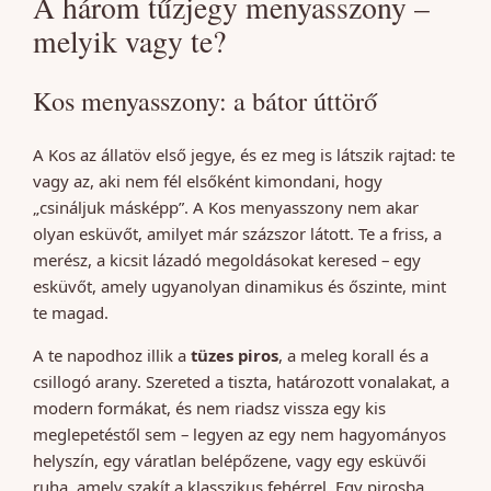
A három tűzjegy menyasszony –
melyik vagy te?
Kos menyasszony: a bátor úttörő
A Kos az állatöv első jegye, és ez meg is látszik rajtad: te
vagy az, aki nem fél elsőként kimondani, hogy
„csináljuk másképp”. A Kos menyasszony nem akar
olyan esküvőt, amilyet már százszor látott. Te a friss, a
merész, a kicsit lázadó megoldásokat keresed – egy
esküvőt, amely ugyanolyan dinamikus és őszinte, mint
te magad.
A te napodhoz illik a
tüzes piros
, a meleg korall és a
csillogó arany. Szereted a tiszta, határozott vonalakat, a
modern formákat, és nem riadsz vissza egy kis
meglepetéstől sem – legyen az egy nem hagyományos
helyszín, egy váratlan belépőzene, vagy egy esküvői
ruha, amely szakít a klasszikus fehérrel. Egy pirosba