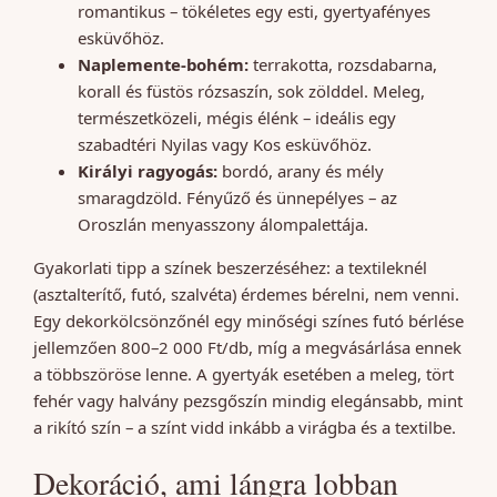
romantikus – tökéletes egy esti, gyertyafényes
esküvőhöz.
Naplemente-bohém:
terrakotta, rozsdabarna,
korall és füstös rózsaszín, sok zölddel. Meleg,
természetközeli, mégis élénk – ideális egy
szabadtéri Nyilas vagy Kos esküvőhöz.
Királyi ragyogás:
bordó, arany és mély
smaragdzöld. Fényűző és ünnepélyes – az
Oroszlán menyasszony álompalettája.
Gyakorlati tipp a színek beszerzéséhez: a textileknél
(asztalterítő, futó, szalvéta) érdemes bérelni, nem venni.
Egy dekorkölcsönzőnél egy minőségi színes futó bérlése
jellemzően 800–2 000 Ft/db, míg a megvásárlása ennek
a többszöröse lenne. A gyertyák esetében a meleg, tört
fehér vagy halvány pezsgőszín mindig elegánsabb, mint
a rikító szín – a színt vidd inkább a virágba és a textilbe.
Dekoráció, ami lángra lobban