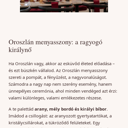
Oroszlán menyasszony: a ragyogó
királynő
Ha Oroszlán vagy, akkor az esküvőd életed előadása –
és ezt büszkén vállalod. Az Oroszlán menyasszony
szereti a pompát, a fényűzést, a nagyvonalúságot.
Számodra a nagy nap nem szerény esemény, hanem
ünnepélyes ceremónia, ahol minden vendéged azt érzi:
valami különleges, valami emlékezetes részese.
A te palettád
arany, mély bordó és királyi bíbor
.
Imádod a csillogást: az aranyozott gyertyatartókat, a
kristálycsillárokat, a tükröződő felületeket. Egy