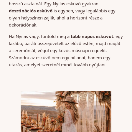
hosszú asztalnál. Egy Nyilas esküvő gyakran
desztinációs esküvő
is egyben, vagy legalábbis egy
olyan helyszínen zajlik, ahol a horizont része a
dekorációnak.
Ha Nyilas vagy, fontold meg a
több napos esküvőt
: egy
lazább, baráti összejövetelt az előző estén, majd magát
a ceremóniát, végül egy közös másnapi reggelit.
Számodra az esküvő nem egy pillanat, hanem egy
utazás, amelyet szeretnél minél tovább nyújtani.