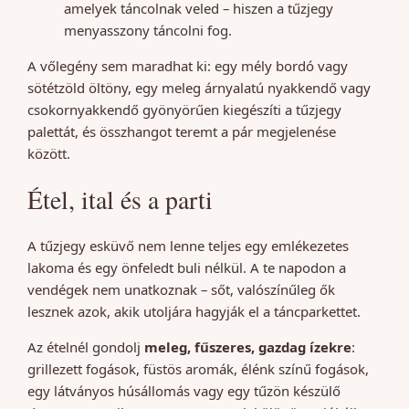
amelyek táncolnak veled – hiszen a tűzjegy
menyasszony táncolni fog.
A vőlegény sem maradhat ki: egy mély bordó vagy
sötétzöld öltöny, egy meleg árnyalatú nyakkendő vagy
csokornyakkendő gyönyörűen kiegészíti a tűzjegy
palettát, és összhangot teremt a pár megjelenése
között.
Étel, ital és a parti
A tűzjegy esküvő nem lenne teljes egy emlékezetes
lakoma és egy önfeledt buli nélkül. A te napodon a
vendégek nem unatkoznak – sőt, valószínűleg ők
lesznek azok, akik utoljára hagyják el a táncparkettet.
Az ételnél gondolj
meleg, fűszeres, gazdag ízekre
:
grillezett fogások, füstös aromák, élénk színű fogások,
egy látványos húsállomás vagy egy tűzön készülő