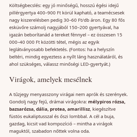
Költségbecslés: egy jó minőségű, hosszú égési idejű
pillérgyertya 400–900 Ft körül kapható, a teamécsesek
nagy kiszerelésben pedig 30–60 Ft/db áron. Egy 80 fős
esküvőre számolj nagyjából 150–200 gyertyával, ha
igazán beborítanád a tereket fénnyel – ez összesen 15
000–40 000 Ft közötti tétel, mégis az egyik
leglátványosabb befektetés. (Fontos: ha a helyszín
beltéri, mindig egyeztess a nyílt láng használatáról, és
ahol szükséges, válassz minőségi LED-gyertyát.)
Virágok, amelyek mesélnek
A tűzjegy menyasszony virágai nem aprók és szerények.
Gondolj nagy fejű, drámai virágokra:
mélypiros rózsa,
bazsarózsa, dália, protea, amarillisz
, kiegészítve
füstös eukaliptusszal és őszi lombbal. A cél a buja,
gazdag, kicsit vad kompozíció – mintha a virágok
maguktól, szabadon nőttek volna oda.