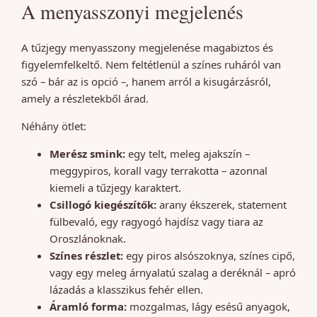
A menyasszonyi megjelenés
A tűzjegy menyasszony megjelenése magabiztos és
figyelemfelkeltő. Nem feltétlenül a színes ruháról van
szó – bár az is opció –, hanem arról a kisugárzásról,
amely a részletekből árad.
Néhány ötlet:
Merész smink:
egy telt, meleg ajakszín –
meggypiros, korall vagy terrakotta – azonnal
kiemeli a tűzjegy karaktert.
Csillogó kiegészítők:
arany ékszerek, statement
fülbevaló, egy ragyogó hajdísz vagy tiara az
Oroszlánoknak.
Színes részlet:
egy piros alsószoknya, színes cipő,
vagy egy meleg árnyalatú szalag a deréknál – apró
lázadás a klasszikus fehér ellen.
Áramló forma:
mozgalmas, lágy esésű anyagok,