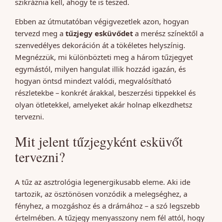
szikráznia kell, ahogy te is teszed.
Ebben az útmutatóban végigvezetlek azon, hogyan
tervezd meg a
tűzjegy esküvődet
a merész színektől a
szenvedélyes dekoráción át a tökéletes helyszínig.
Megnézzük, mi különbözteti meg a három tűzjegyet
egymástól, milyen hangulat illik hozzád igazán, és
hogyan öntsd mindezt valódi, megvalósítható
részletekbe – konkrét árakkal, beszerzési tippekkel és
olyan ötletekkel, amelyeket akár holnap elkezdhetsz
tervezni.
Mit jelent tűzjegyként esküvőt
tervezni?
A tűz az asztrológia legenergikusabb eleme. Aki ide
tartozik, az ösztönösen vonzódik a melegséghez, a
fényhez, a mozgáshoz és a drámához – a szó legszebb
értelmében. A tűzjegy menyasszony nem fél attól, hogy