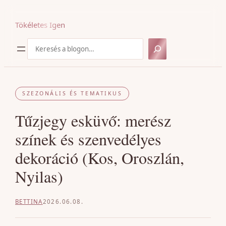
Ugrás
a
Tökéletes Igen
tartalomhoz
Keresés
SZEZONÁLIS ÉS TEMATIKUS
Tűzjegy esküvő: merész
színek és szenvedélyes
dekoráció (Kos, Oroszlán,
Nyilas)
BETTINA
2026.06.08.