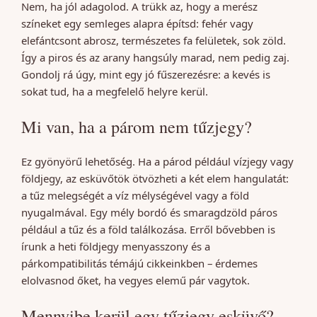
Nem, ha jól adagolod. A trükk az, hogy a merész
színeket egy semleges alapra építsd: fehér vagy
elefántcsont abrosz, természetes fa felületek, sok zöld.
Így a piros és az arany hangsúly marad, nem pedig zaj.
Gondolj rá úgy, mint egy jó fűszerezésre: a kevés is
sokat tud, ha a megfelelő helyre kerül.
Mi van, ha a párom nem tűzjegy?
Ez gyönyörű lehetőség. Ha a párod például vízjegy vagy
földjegy, az esküvőtök ötvözheti a két elem hangulatát:
a tűz melegségét a víz mélységével vagy a föld
nyugalmával. Egy mély bordó és smaragdzöld páros
például a tűz és a föld találkozása. Erről bővebben is
írunk a heti földjegy menyasszony és a
párkompatibilitás témájú cikkeinkben – érdemes
elolvasnod őket, ha vegyes elemű pár vagytok.
Mennyibe kerül egy tűzjegy esküvő?