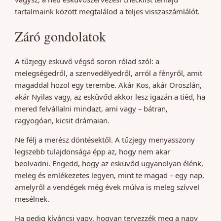
tartalmaink között megtalálod a teljes visszaszámlálót.
Záró gondolatok
A tűzjegy esküvő végső soron rólad szól: a
melegségedről, a szenvedélyedről, arról a fényről, amit
magaddal hozol egy terembe. Akár Kos, akár Oroszlán,
akár Nyilas vagy, az esküvőd akkor lesz igazán a tiéd, ha
mered felvállalni mindazt, ami vagy – bátran,
ragyogóan, kicsit drámaian.
Ne félj a merész döntésektől. A tűzjegy menyasszony
legszebb tulajdonsága épp az, hogy nem akar
beolvadni. Engedd, hogy az esküvőd ugyanolyan élénk,
meleg és emlékezetes legyen, mint te magad – egy nap,
amelyről a vendégek még évek múlva is meleg szívvel
mesélnek.
Ha pedig kíváncsi vagy, hogyan tervezzék meg a nagy