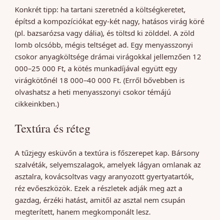
Konkrét tipp: ha tartani szeretnéd a költségkeretet,
építsd a kompozíciókat egy-két nagy, hatásos virág köré
(pl. bazsarózsa vagy dália), és töltsd ki zölddel. A zöld
lomb olcsóbb, mégis teltséget ad. Egy menyasszonyi
csokor anyagköltsége drámai virágokkal jellemzően 12
000–25 000 Ft, a kötés munkadíjával együtt egy
virágkötőnél 18 000–40 000 Ft. (Erről bővebben is
olvashatsz a heti menyasszonyi csokor témájú
cikkeinkben.)
Textúra és réteg
A tűzjegy esküvőn a textúra is főszerepet kap. Bársony
szalvéták, selyemszalagok, amelyek lágyan omlanak az
asztalra, kovácsoltvas vagy aranyozott gyertyatartók,
réz evőeszközök. Ezek a részletek adják meg azt a
gazdag, érzéki hatást, amitől az asztal nem csupán
megterített, hanem megkomponált lesz.