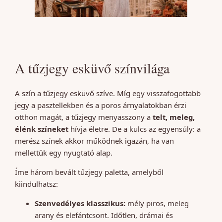
A tűzjegy esküvő színvilága
A szín a tűzjegy esküvő szíve. Míg egy visszafogottabb
jegy a pasztellekben és a poros árnyalatokban érzi
otthon magát, a tűzjegy menyasszony a
telt, meleg,
élénk színeket
hívja életre. De a kulcs az egyensúly: a
merész színek akkor működnek igazán, ha van
mellettük egy nyugtató alap.
Íme három bevált tűzjegy paletta, amelyből
kiindulhatsz:
Szenvedélyes klasszikus:
mély piros, meleg
arany és elefántcsont. Időtlen, drámai és