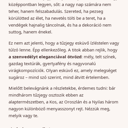
középpontban legyen, sőt: a nagy nap számára nem
teher, hanem felszabadulás. Szereted, ha pezseg
körülötted az élet, ha nevetés tölti be a teret, ha a
vendégek hajnalig táncolnak, és ha a dekoráció nem
suttog, hanem énekel.
Ez nem azt jelenti, hogy a tűzjegy esküvő ízléstelen vagy
túlzó lenne. Épp ellenkezőleg. A titok abban rejlik, hogy
a szenvedélyt eleganciával ötvözd
: mély, telt színek,
gazdag textúrák, gyertyafény és nagyvonalú
virágkompozíciók. Olyan esküvő ez, amely melegséget
sugároz – mind szó szerint, mind átvitt értelemben.
Mielőtt belevágnánk a részletekbe, érdemes tudni: bár
mindhárom tűzjegy osztozik ebben az
alaptermészetben, a Kos, az Oroszlán és a Nyilas három
nagyon különböző menyasszonyt rejt. Nézzük meg,
melyik vagy te.