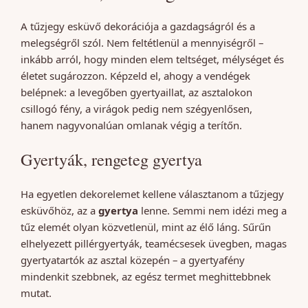
A tűzjegy esküvő dekorációja a gazdagságról és a
melegségről szól. Nem feltétlenül a mennyiségről –
inkább arról, hogy minden elem teltséget, mélységet és
életet sugározzon. Képzeld el, ahogy a vendégek
belépnek: a levegőben gyertyaillat, az asztalokon
csillogó fény, a virágok pedig nem szégyenlősen,
hanem nagyvonalúan omlanak végig a terítőn.
Gyertyák, rengeteg gyertya
Ha egyetlen dekorelemet kellene választanom a tűzjegy
esküvőhöz, az a
gyertya
lenne. Semmi nem idézi meg a
tűz elemét olyan közvetlenül, mint az élő láng. Sűrűn
elhelyezett pillérgyertyák, teamécsesek üvegben, magas
gyertyatartók az asztal közepén – a gyertyafény
mindenkit szebbnek, az egész termet meghittebbnek
mutat.