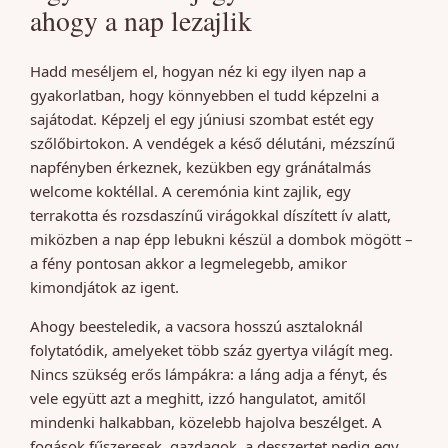
ahogy a nap lezajlik
Hadd meséljem el, hogyan néz ki egy ilyen nap a
gyakorlatban, hogy könnyebben el tudd képzelni a
sajátodat. Képzelj el egy júniusi szombat estét egy
szőlőbirtokon. A vendégek a késő délutáni, mézszínű
napfényben érkeznek, kezükben egy gránátalmás
welcome koktéllal. A ceremónia kint zajlik, egy
terrakotta és rozsdaszínű virágokkal díszített ív alatt,
miközben a nap épp lebukni készül a dombok mögött –
a fény pontosan akkor a legmelegebb, amikor
kimondjátok az igent.
Ahogy beesteledik, a vacsora hosszú asztaloknál
folytatódik, amelyeket több száz gyertya világít meg.
Nincs szükség erős lámpákra: a láng adja a fényt, és
vele együtt azt a meghitt, izzó hangulatot, amitől
mindenki halkabban, közelebb hajolva beszélget. A
fogások fűszeresek, gazdagok, a desszertet pedig egy