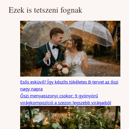
Ezek is tetszeni fognak
Esős esküvő? Így készíts tökéletes B-tervet az őszi
nagy napra
Őszi menyasszonyi csokor: 9 gyönyörű
virágkompozíció a szezon legszebb virágaiból