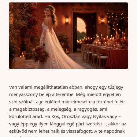
Van valami megállíthatatlan abban, ahogy egy tűzjegy
menyasszony belép a terembe. Még mielőtt egyetlen
szót szólnál, a jelenléted már elmesélte a történet felét:
a magabiztosság, a melegség, a ragyogás, ami
körülötted árad. Ha Kos, Oroszlán vagy Nyilas vagy –
vagy épp egy ilyen lánggal égő párt szeretsz –, akkor az
esküvőd nem lehet halk és visszafogott. A te napodnak