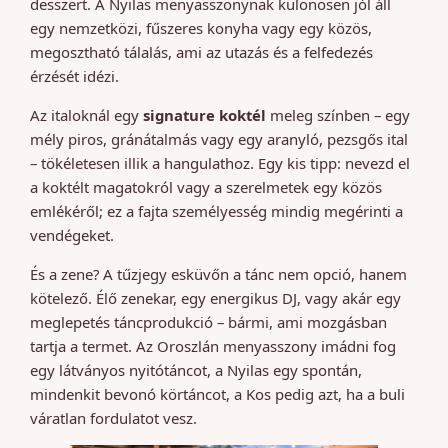
desszert. A Nyilas menyasszonynak különösen jól áll
egy nemzetközi, fűszeres konyha vagy egy közös,
megosztható tálalás, ami az utazás és a felfedezés
érzését idézi.
Az italoknál egy
signature koktél
meleg színben – egy
mély piros, gránátalmás vagy egy aranyló, pezsgős ital
– tökéletesen illik a hangulathoz. Egy kis tipp: nevezd el
a koktélt magatokról vagy a szerelmetek egy közös
emlékéről; ez a fajta személyesség mindig megérinti a
vendégeket.
És a zene? A tűzjegy esküvőn a tánc nem opció, hanem
kötelező. Élő zenekar, egy energikus DJ, vagy akár egy
meglepetés táncprodukció – bármi, ami mozgásban
tartja a termet. Az Oroszlán menyasszony imádni fog
egy látványos nyitótáncot, a Nyilas egy spontán,
mindenkit bevonó körtáncot, a Kos pedig azt, ha a buli
váratlan fordulatot vesz.