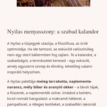
Nyilas menyasszony: a szabad kalandor
A Nyilas a tűzjegyek utazója, a filozófusa, az örök
optimistája. Ha ide tartozol, az esküvőd valószínűleg
nem egy steril báltermben fog zajlani. Te a kalandot, a
szabadságot, a természetet keresed – egy esküvőt,
amely egyszerre ünnep és élmény, lehetőleg valami
inspiráló helyszínen.
A Nyilas palettája
meleg terrakotta, naplemente-
narancs, mély bíbor és aranyló okker
– a távoli tájak,
a fűszerek, a naplementék színei. Imádod a bohém,
kicsit nomád hangulatot: a makramé hátteret, a
pampafüvet, a réteges textileket, a szabadtéri lakomát