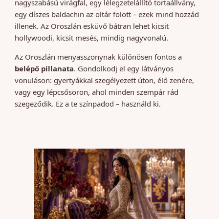
nagyszabású virágfal, egy lélegzetelállító tortaállvány,
egy díszes baldachin az oltár fölött – ezek mind hozzád
illenek. Az Oroszlán esküvő bátran lehet kicsit
hollywoodi, kicsit mesés, mindig nagyvonalú.
Az Oroszlán menyasszonynak különösen fontos a
belépő pillanata
. Gondolkodj el egy látványos
vonuláson: gyertyákkal szegélyezett úton, élő zenére,
vagy egy lépcsősoron, ahol minden szempár rád
szegeződik. Ez a te színpadod – használd ki.