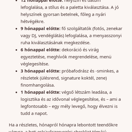
12 hónappal előtte:
helyszín és dátum
lefoglalása, a stílus és a paletta kiválasztása. A jó
helyszínek gyorsan betelnek, főleg a nyári
hétvégékre.
9 hónappal előtte:
fő szolgáltatók (fotós, zenekar
vagy DJ, vendéglátás) lefoglalása, a menyasszonyi
ruha kiválasztásának megkezdése.
6 hónappal előtte:
dekoráció és virág
egyeztetése, meghívók megrendelése, menü
véglegesítése.
3 hónappal előtte:
próbafodrász és -sminkes, a
részletek (ülésrend, signature koktél, zene)
finomhangolása.
1 hónappal előtte:
végső létszám leadása, a
logisztika és az idővonal véglegesítése, és – ami a
legfontosabb – egy mély levegő, hogy élvezni is
tudd a napot.
Ha a részletes, hónapról hónapra lebontott teendőkre
vágysz, a heti esküvőszervezési checklist témájú