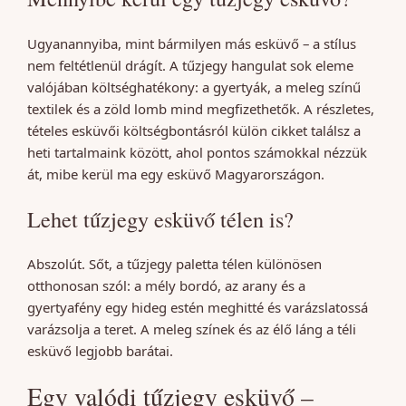
Ugyanannyiba, mint bármilyen más esküvő – a stílus
nem feltétlenül drágít. A tűzjegy hangulat sok eleme
valójában költséghatékony: a gyertyák, a meleg színű
textilek és a zöld lomb mind megfizethetők. A részletes,
tételes esküvői költségbontásról külön cikket találsz a
heti tartalmaink között, ahol pontos számokkal nézzük
át, mibe kerül ma egy esküvő Magyarországon.
Lehet tűzjegy esküvő télen is?
Abszolút. Sőt, a tűzjegy paletta télen különösen
otthonosan szól: a mély bordó, az arany és a
gyertyafény egy hideg estén meghitté és varázslatossá
varázsolja a teret. A meleg színek és az élő láng a téli
esküvő legjobb barátai.
Egy valódi tűzjegy esküvő –