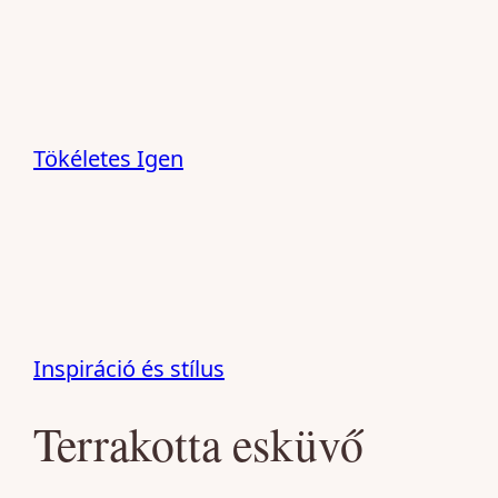
Ugrás
a
tartalomhoz
Tökéletes Igen
Inspiráció és stílus
Terrakotta esküvő