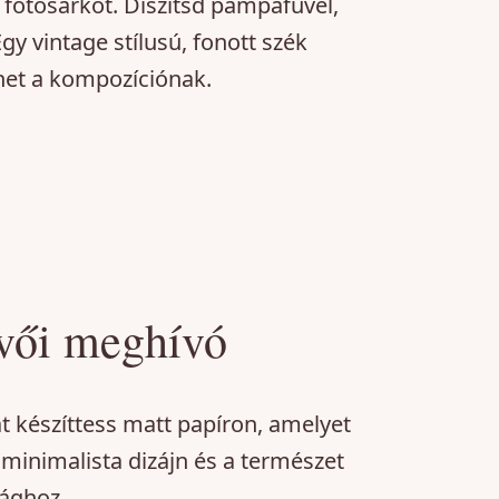
 fotósarkot. Díszítsd pampafűvel,
gy vintage stílusú, fonott szék
ehet a kompozíciónak.
üvői meghívó
t készíttess matt papíron, amelyet
minimalista dizájn és a természet
lághoz.