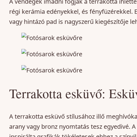
A vendégek imádni fogják a terrakotta ihlette
régi kerámia edényekkel, és fényfüzérekkel. E
vagy hintázó pad is nagyszerű kiegészítője l
Terrakotta esküvő: Esk
A terrakotta esküvő stílusához illő meghívóka
arany vagy bronz nyomtatás tesz egyedivé. A 
inspirálta grafikák tökéletesek ehhez a színvi