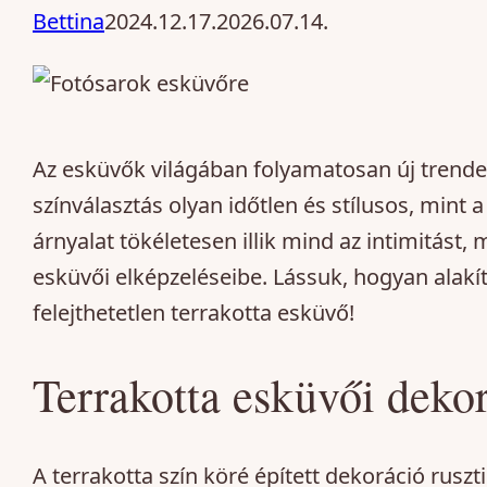
Bettina
2024.12.17.
2026.07.14.
Az esküvők világában folyamatosan új trende
színválasztás olyan időtlen és stílusos, mint a
árnyalat tökéletesen illik mind az intimitást,
esküvői elképzeléseibe. Lássuk, hogyan alakí
felejthetetlen terrakotta esküvő!
Terrakotta esküvői deko
A terrakotta szín köré épített dekoráció rusz