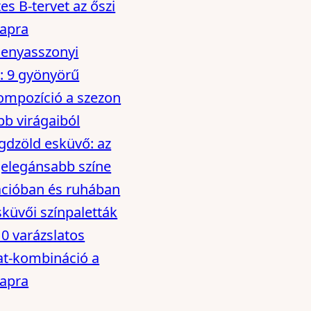
es B-tervet az őszi
apra
enyasszonyi
: 9 gyönyörű
ompozíció a szezon
bb virágaiból
dzöld esküvő: az
gelegánsabb színe
cióban és ruhában
sküvői színpaletták
10 varázslatos
at-kombináció a
apra