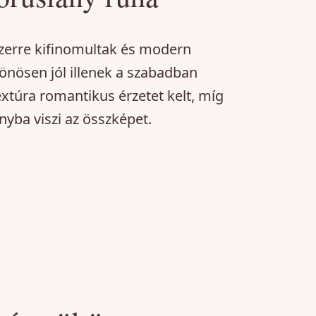
szerre kifinomultak és modern
önösen jól illenek a szabadban
extúra romantikus érzetet kelt, míg
yba viszi az összképet.