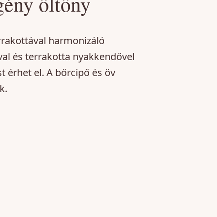
gény öltöny
errakottával harmonizáló
al és terrakotta nyakkendővel
 érhet el. A bőrcipő és öv
k.