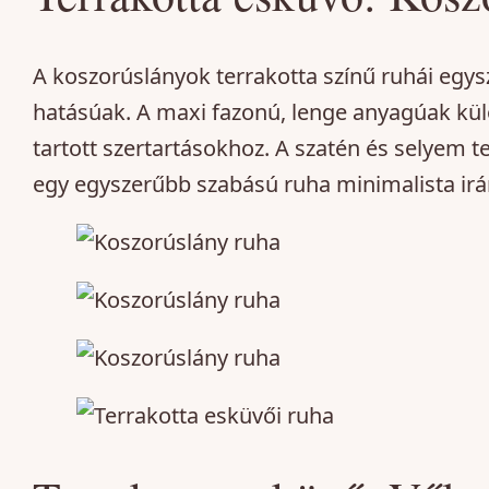
A koszorúslányok terrakotta színű ruhái egy
hatásúak. A maxi fazonú, lenge anyagúak kül
tartott szertartásokhoz. A szatén és selyem t
egy egyszerűbb szabású ruha minimalista irán