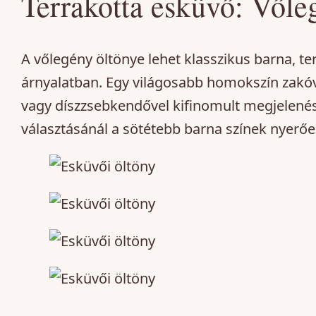
Terrakotta esküvő: Vőle
A vőlegény öltönye lehet klasszikus barna, t
árnyalatban. Egy világosabb homokszín zakóv
vagy díszzsebkendővel kifinomult megjelenést
választásánál a sötétebb barna színek nyerőe