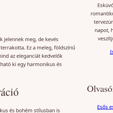
Esküvő
romantiku
tervezü
napot, 
veszítj
k jelennek meg, de kevés
 terrakotta. Ez a meleg, földszínű
I
 mind az eleganciát kedvelők
tható ki egy harmonikus és
Olvasó
ráció
Esős e
tikus és bohém stílusban is