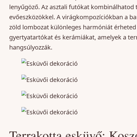
lenyűgöző. Az asztali futókat kombinálhatod 
evőeszközökkel. A virágkompozíciókban a bar
zöld lombozat különleges harmóniát érheted e
gyertyatartókat és kerámiákat, amelyek a te
hangsúlyozzák.
Terrakotta esküvő: Kosz