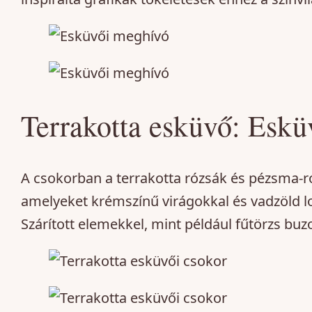
Terrakotta esküvő: Eskü
A csokorban a terrakotta rózsák és pézsma-r
amelyeket krémszínű virágokkal és vadzöld l
Szárított elemekkel, mint például fűtörzs buzo