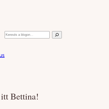
Keresés
us
 itt Bettina!