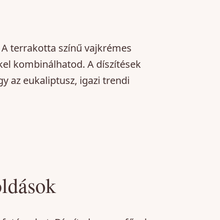
. A terrakotta színű vajkrémes
el kombinálhatod. A díszítések
y az eukaliptusz, igazi trendi
oldások