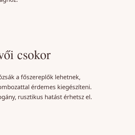
vői csokor
ózsák a főszereplők lehetnek,
ombozattal érdemes kiegészíteni.
gány, rusztikus hatást érhetsz el.