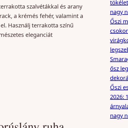
tökélet
terrakotta szalvétákkal és arany
nagy n
ack, a krémés fehér, valamint a
Őszi m
l. Használj terrakotta színű
csokor
rmészetes eleganciát
virágk
legsze
Smarag
ősz le
dekorá
Őszi e
2026: 
árnyal
nagy n
orúslány ruha