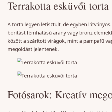
Terrakotta esküvői torta
A torta legyen letisztult, de egyben látványos
borítást fémhatású arany vagy bronz elemekk
között a szárított virágok, mint a pampafű vag
megoldást jelentenek.
Fotósarok: Kreatív meg