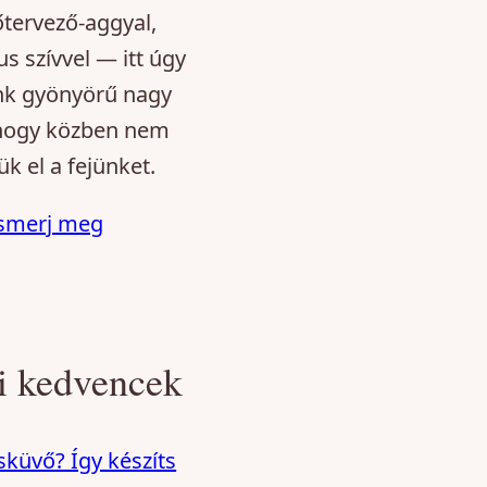
tervező-aggyal,
s szívvel — itt úgy
nk gyönyörű nagy
hogy közben nem
ük el a fejünket.
smerj meg
i kedvencek
sküvő? Így készíts