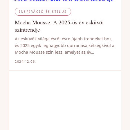
INSPIRÁCIÓ ÉS STÍLUS
Mocha Mousse: A 2025-ös év esküvői
színtrendje
Az esküvők világa évről évre újabb trendeket hoz,
és 2025 egyik legnagyobb durranása kétségkívül a
Mocha Mousse szín lesz, amelyet az év…
2024.12.06.