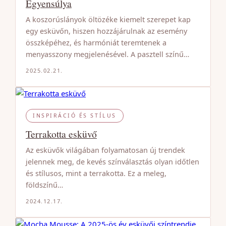
Egyensúlya
A koszorúslányok öltözéke kiemelt szerepet kap
egy esküvőn, hiszen hozzájárulnak az esemény
összképéhez, és harmóniát teremtenek a
menyasszony megjelenésével. A pasztell színű…
2025.02.21.
INSPIRÁCIÓ ÉS STÍLUS
Terrakotta esküvő
Az esküvők világában folyamatosan új trendek
jelennek meg, de kevés színválasztás olyan időtlen
és stílusos, mint a terrakotta. Ez a meleg,
földszínű…
2024.12.17.