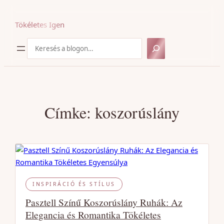
Ugrás
a
Tökéletes Igen
tartalomhoz
Keresés
Címke:
koszorúslány
INSPIRÁCIÓ ÉS STÍLUS
Pasztell Színű Koszorúslány Ruhák: Az
Elegancia és Romantika Tökéletes