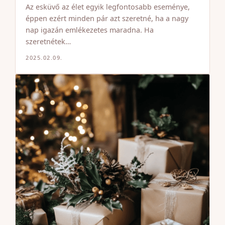
Az esküvő az élet egyik legfontosabb eseménye,
éppen ezért minden pár azt szeretné, ha a nagy
nap igazán emlékezetes maradna. Ha
szeretnétek…
2025.02.09.