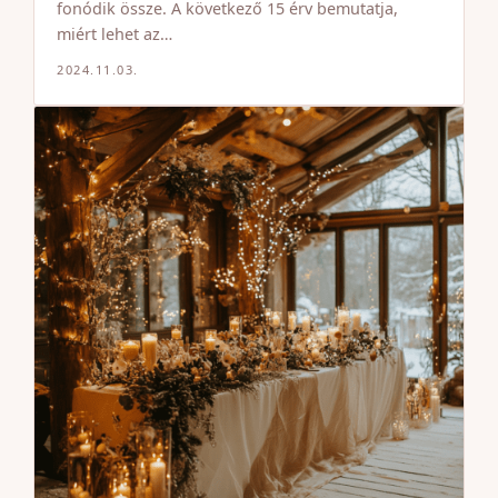
fonódik össze. A következő 15 érv bemutatja,
miért lehet az…
2024.11.03.