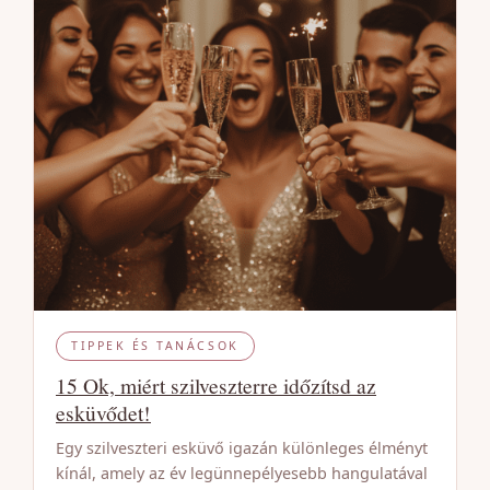
TIPPEK ÉS TANÁCSOK
15 Ok, miért szilveszterre időzítsd az
esküvődet!
Egy szilveszteri esküvő igazán különleges élményt
kínál, amely az év legünnepélyesebb hangulatával