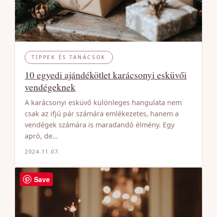
TIPPEK ÉS TANÁCSOK
10 egyedi ajándékötlet karácsonyi esküvői
vendégeknek
A karácsonyi esküvő különleges hangulata nem
csak az ifjú pár számára emlékezetes, hanem a
vendégek számára is maradandó élmény. Egy
apró, de…
2024.11.07.
Save