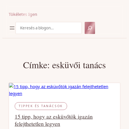
Ugrás
a
Tökéletes Igen
tartalomhoz
Keresés
Címke:
esküvői tanács
TIPPEK ÉS TANÁCSOK
15 tipp, hogy az esküvőtök igazán
felejthetetlen legyen