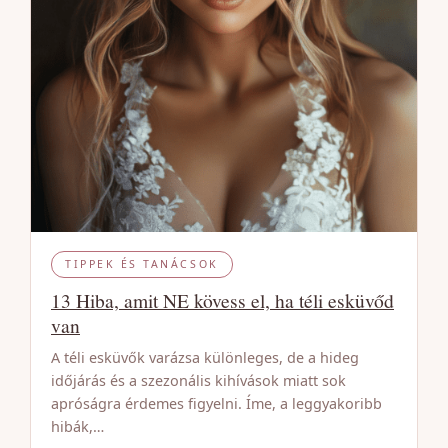
TIPPEK ÉS TANÁCSOK
13 Hiba, amit NE kövess el, ha téli esküvőd
van
A téli esküvők varázsa különleges, de a hideg
időjárás és a szezonális kihívások miatt sok
apróságra érdemes figyelni. Íme, a leggyakoribb
hibák,…