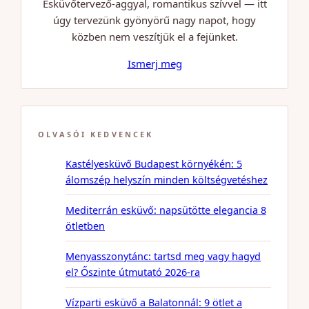
Esküvőtervező-aggyal, romantikus szívvel — itt
úgy tervezünk gyönyörű nagy napot, hogy
közben nem veszítjük el a fejünket.
Ismerj meg
OLVASÓI KEDVENCEK
Kastélyesküvő Budapest környékén: 5
álomszép helyszín minden költségvetéshez
Mediterrán esküvő: napsütötte elegancia 8
ötletben
Menyasszonytánc: tartsd meg vagy hagyd
el? Őszinte útmutató 2026-ra
Vízparti esküvő a Balatonnál: 9 ötlet a