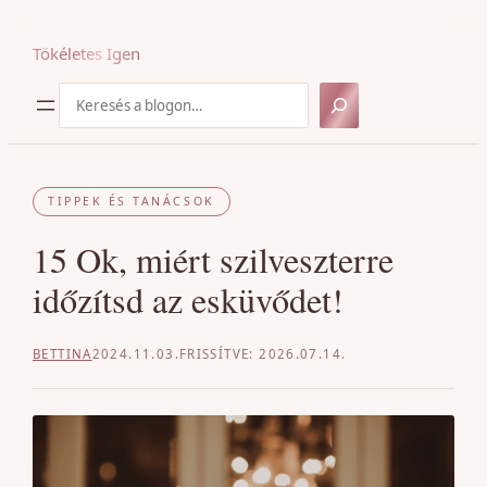
Ugrás
a
Tökéletes Igen
tartalomhoz
Keresés
TIPPEK ÉS TANÁCSOK
15 Ok, miért szilveszterre
időzítsd az esküvődet!
BETTINA
2024.11.03.
2026.07.14.