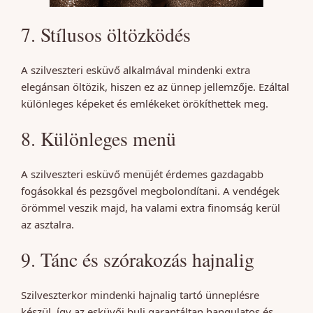
7. Stílusos öltözködés
A szilveszteri esküvő alkalmával mindenki extra
elegánsan öltözik, hiszen ez az ünnep jellemzője. Ezáltal
különleges képeket és emlékeket örökíthettek meg.
8. Különleges menü
A szilveszteri esküvő menüjét érdemes gazdagabb
fogásokkal és pezsgővel megbolondítani. A vendégek
örömmel veszik majd, ha valami extra finomság kerül
az asztalra.
9. Tánc és szórakozás hajnalig
Szilveszterkor mindenki hajnalig tartó ünneplésre
készül, így az esküvői buli garantáltan hangulatos és