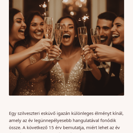
Egy szilveszteri esküvő igazán különleges élményt kínál,
amely az év legünnepélyesebb hangulatával fonódik
össze. A következő 15 érv bemutatja, miért lehet az év