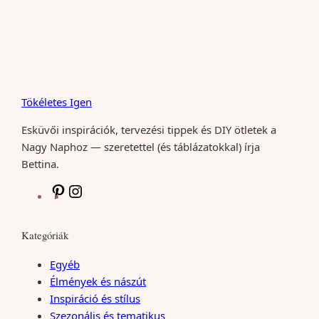
Tökéletes Igen
Esküvői inspirációk, tervezési tippek és DIY ötletek a
Nagy Naphoz — szeretettel (és táblázatokkal) írja
Bettina.
P
I
i
n
n
s
Kategóriák
t
t
e
a
Egyéb
r
g
Élmények és nászút
e
r
Inspiráció és stílus
s
a
Szezonális és tematikus