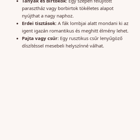
Tanyák és birtokok
: Egy szépen felújított
parasztház vagy borbirtok tökéletes alapot
nyújthat a nagy naphoz.
Erdei tisztások
: A fák lombjai alatt mondani ki az
igent igazán romantikus és meghitt élmény lehet.
Pajta vagy csűr
: Egy rusztikus csűr lenyűgöző
díszítéssel mesebeli helyszínné válhat.