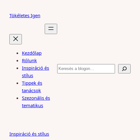
Ugrás
a
Tökéletes Igen
tartalomhoz
Kezdőlap
Rólunk
Keresés
Inspiráció és
stílus
Tippek és
tanácsok
Szezonális és
tematikus
Inspiráció és stílus