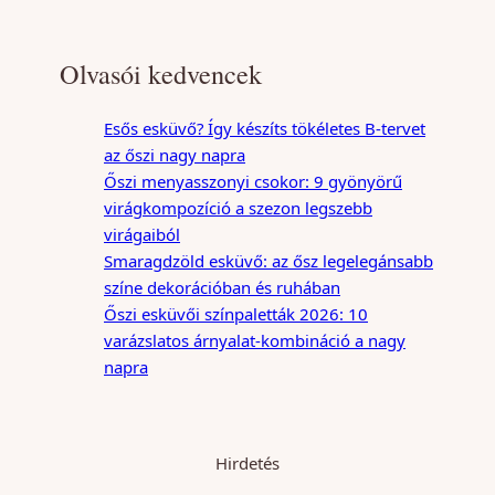
Olvasói kedvencek
Esős esküvő? Így készíts tökéletes B-tervet
az őszi nagy napra
Őszi menyasszonyi csokor: 9 gyönyörű
virágkompozíció a szezon legszebb
virágaiból
Smaragdzöld esküvő: az ősz legelegánsabb
színe dekorációban és ruhában
Őszi esküvői színpaletták 2026: 10
varázslatos árnyalat-kombináció a nagy
napra
Hirdetés