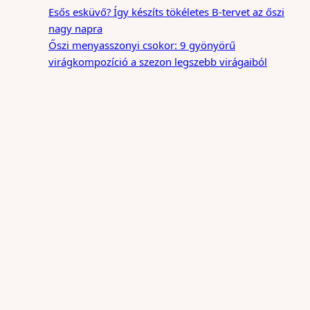
Esős esküvő? Így készíts tökéletes B-tervet az őszi
nagy napra
Őszi menyasszonyi csokor: 9 gyönyörű
virágkompozíció a szezon legszebb virágaiból