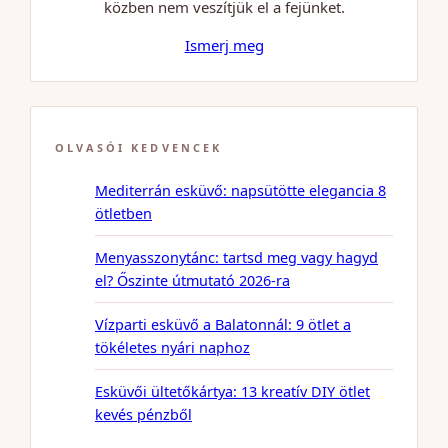
közben nem veszítjük el a fejünket.
Ismerj meg
OLVASÓI KEDVENCEK
Mediterrán esküvő: napsütötte elegancia 8
ötletben
Menyasszonytánc: tartsd meg vagy hagyd
el? Őszinte útmutató 2026-ra
Vízparti esküvő a Balatonnál: 9 ötlet a
tökéletes nyári naphoz
Esküvői ültetőkártya: 13 kreatív DIY ötlet
kevés pénzből