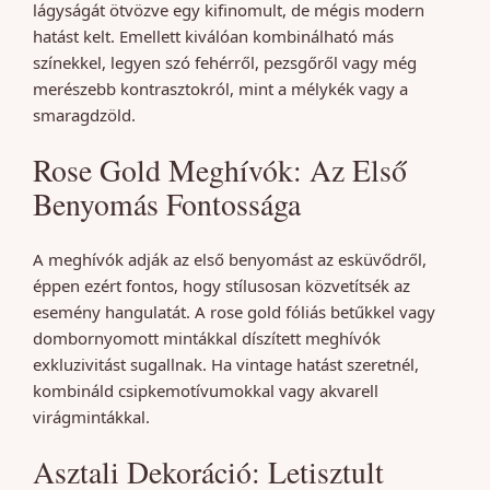
lágyságát ötvözve egy kifinomult, de mégis modern
hatást kelt. Emellett kiválóan kombinálható más
színekkel, legyen szó fehérről, pezsgőről vagy még
merészebb kontrasztokról, mint a mélykék vagy a
smaragdzöld.
Rose Gold Meghívók: Az Első
Benyomás Fontossága
A meghívók adják az első benyomást az esküvődről,
éppen ezért fontos, hogy stílusosan közvetítsék az
esemény hangulatát. A rose gold fóliás betűkkel vagy
dombornyomott mintákkal díszített meghívók
exkluzivitást sugallnak. Ha vintage hatást szeretnél,
kombináld csipkemotívumokkal vagy akvarell
virágmintákkal.
Asztali Dekoráció: Letisztult