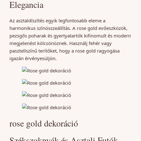
Elegancia
Az asztaldíszítés egyik legfontosabb eleme a
harmonikus színösszeállítás. A rose gold evőeszközök,
pezsgős poharak és gyertyatartók kifinomult és modern
megjelenést kölcsönöznek. Használj fehér vagy
pasztellszínű terítőket, hogy a rose gold ragyogása
igazán érvényesüljön.
rose gold dekoráció
Székszoknyák és Asztali Futók