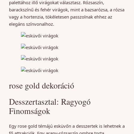
palettához illő virágokat választasz. Rózsaszín,
barackszínű és fehér virágok, mint a bazsarózsa, a rózsa
vagy a hortenzia, tökéletesen passzolnak ehhez az
elegáns színvonalhoz.
rose gold dekoráció
Desszertasztal: Ragyogó
Finomságok
Egy rose gold témájú esküvőn a desszertek is lehetnek a
fő attrakciók. Egy arany-rózsaszín ombre torta,