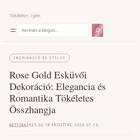
Ugrás
a
Tökéletes Igen
tartalomhoz
Keresés
INSPIRÁCIÓ ÉS STÍLUS
Rose Gold Esküvői
Dekoráció: Elegancia és
Romantika Tökéletes
Összhangja
BETTINA
2025.02.18.
2026.07.13.