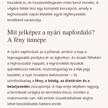
hozzátok ki, és hozzávetőlegesen mibe kerül mindez. A
végére tiétek lesz egy komplett koncepció, amely a
leghosszabb napot életetek egyik legfényesebb
emlékévé varázsolja.
Mit jelképez a nyári napforduló?
A fény ünnepe
A nyári napforduló az a pillanat, amikor a Nap a
legmagasabb pontjára ér az égbolton. Az északi féltekén
a leghosszabb nappalt, a legrövidebb éjszakát
ajándékozza nekünk. Asztrológiailag ez a Rák jegy
kezdete, a nyár hivatalos beköszönte — és
szimbolikailag a
fény, a bőség, az életöröm és a
beteljesedés
csúcspontja. A Nap ereje teljében ragyog,
a természet virágba és termésbe borul, minden a
maximumán van. Két ember összekötésének aligha
lehet beszédesebb háttere ennél.