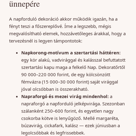
ünnepére
A napforduló dekoráció akkor működik igazán, ha a
fényt teszi a főszereplővé. Íme a legszebb, mégis
megvalósítható elemek, hozzávetőleges árakkal, hogy a
tervezésnél is legyen támpontotok:
Napkorong-motívum a szertartási háttéren:
egy kör alakú, vadvirággal és kalásszal befuttatott
szertartási kapu maga a felkelő Nap. Dekoratőrtől
90 000–220 000 forint, de egy kölcsönzött
fémvázra (15 000–30 000 forint) saját virággal
jóval olcsóbban is összerakható.
Napraforgó és mezei virág mindenhol:
a
napraforgó a napforduló jelképvirága. Szezonban
szálanként 250–600 forint, és egyetlen nagy
csokorba kötve is lenyűgöző. Mellé margaréta,
búzavirág, cickafark, kalász — ezek júniusban a
legolcsóbbak és legfrissebbek.