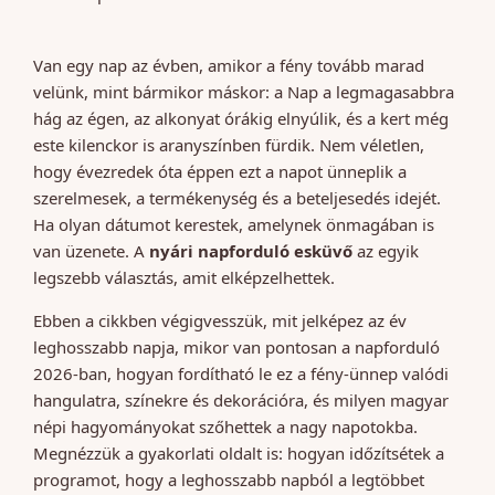
Van egy nap az évben, amikor a fény tovább marad
velünk, mint bármikor máskor: a Nap a legmagasabbra
hág az égen, az alkonyat órákig elnyúlik, és a kert még
este kilenckor is aranyszínben fürdik. Nem véletlen,
hogy évezredek óta éppen ezt a napot ünneplik a
szerelmesek, a termékenység és a beteljesedés idejét.
Ha olyan dátumot kerestek, amelynek önmagában is
van üzenete. A
nyári napforduló esküvő
az egyik
legszebb választás, amit elképzelhettek.
Ebben a cikkben végigvesszük, mit jelképez az év
leghosszabb napja, mikor van pontosan a napforduló
2026-ban, hogyan fordítható le ez a fény-ünnep valódi
hangulatra, színekre és dekorációra, és milyen magyar
népi hagyományokat szőhettek a nagy napotokba.
Megnézzük a gyakorlati oldalt is: hogyan időzítsétek a
programot, hogy a leghosszabb napból a legtöbbet