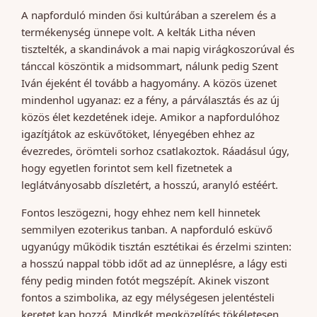
A napforduló minden ősi kultúrában a szerelem és a
termékenység ünnepe volt. A kelták Litha néven
tisztelték, a skandinávok a mai napig virágkoszorúval és
tánccal köszöntik a midsommart, nálunk pedig Szent
Iván éjeként él tovább a hagyomány. A közös üzenet
mindenhol ugyanaz: ez a fény, a párválasztás és az új
közös élet kezdetének ideje. Amikor a napfordulóhoz
igazítjátok az esküvőtöket, lényegében ehhez az
évezredes, örömteli sorhoz csatlakoztok. Ráadásul úgy,
hogy egyetlen forintot sem kell fizetnetek a
leglátványosabb díszletért, a hosszú, aranyló estéért.
Fontos leszögezni, hogy ehhez nem kell hinnetek
semmilyen ezoterikus tanban. A napforduló esküvő
ugyanúgy működik tisztán esztétikai és érzelmi szinten:
a hosszú nappal több időt ad az ünneplésre, a lágy esti
fény pedig minden fotót megszépít. Akinek viszont
fontos a szimbolika, az egy mélységesen jelentésteli
keretet kap hozzá. Mindkét megközelítés tökéletesen