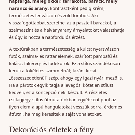
napsárga, meleg okker, terrakotta, barack, mély
narancs és arany
, kontrasztként pedig krém,
természetes lenvászon és zöld lombok. Aki
visszafogottabbat szeretne, az a pasztell barackot, a
szalmaszínt és a halványarany árnyalatokat választhatja,
és úgy is hozza a napfordulós érzést.
A textúrákban a természetesség a kulcs: nyersvászon
futók, szalma- és rattanelemek, szárított pampafű és
kalász, fakéreg- és fadekorok. Ez a stílus szándékosan
kerüli a tökéletes szimmetriát; lazán, kicsit
„összeszedetlenül” szép, ahogy egy igazi nyári mező is.
Ha a párotok egyik tagja a levegős, kötetlen stílust
kedveli, ez a koncepció neki készült. A részletes
csillagjegy-stílus útmutatónkban egyébként pont az
ilyen elem-alapú hangulatokat vesszük sorra, érdemes
átfutni, ha még keresitek a saját vonalatokat.
Dekorációs ötletek a fény