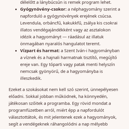
délelőtt a lánybúcsún is remek program lehet.
Gyógynövény-csokor:
a néphagyomány szerint a
napforduló a gyógynövények erejének csúcsa.
Levendula, orbáncfű, kakukkfű, zsálya kis csokrai
illatos vendégajándékként vagy az asztalokon
idézik a hagyományt — ráadásul az illatuk
önmagában nyaralós hangulatot teremt.
Vízpart és harmat:
a Szent Iván-i hagyományban
a víznek és a hajnali harmatnak tisztító, megújító
ereje van. Egy tóparti vagy patak menti helyszín
nemcsak gyönyörű, de a hagyományba is
illeszkedik.
Ezeket a szokásokat nem kell szó szerint, ünnepélyesen
előadni. Sokkal jobban működnek, ha könnyedén,
játékosan szőitek a programba. Egy rövid mondat a
programfüzetben arról, miért épp a napfordulót
választottátok, és mit jelentenek ezek a hagyományok,
segít a vendégeknek ráhangolódni a nap mélyebb