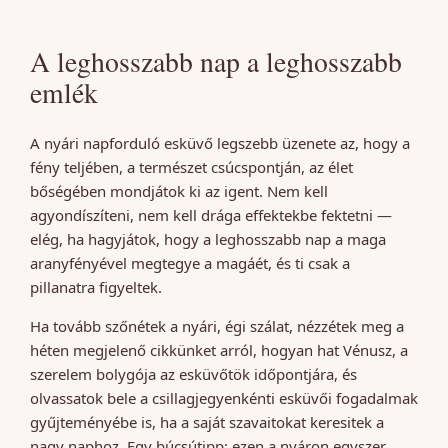
A leghosszabb nap a leghosszabb
emlék
A nyári napforduló esküvő legszebb üzenete az, hogy a
fény teljében, a természet csúcspontján, az élet
bőségében mondjátok ki az igent. Nem kell
agyondíszíteni, nem kell drága effektekbe fektetni —
elég, ha hagyjátok, hogy a leghosszabb nap a maga
aranyfényével megtegye a magáét, és ti csak a
pillanatra figyeltek.
Ha tovább szőnétek a nyári, égi szálat, nézzétek meg a
héten megjelenő cikkünket arról, hogyan hat Vénusz, a
szerelem bolygója az esküvőtök időpontjára, és
olvassatok bele a csillagjegyenkénti esküvői fogadalmak
gyűjteményébe is, ha a saját szavaitokat keresitek a
nagy naphoz. Egy búcsútipp: ezen a nyáron egyszer