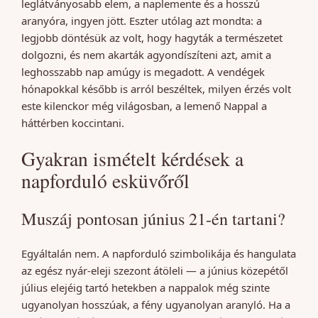
leglátványosabb elem, a naplemente és a hosszú
aranyóra, ingyen jött. Eszter utólag azt mondta: a
legjobb döntésük az volt, hogy hagyták a természetet
dolgozni, és nem akarták agyondíszíteni azt, amit a
leghosszabb nap amúgy is megadott. A vendégek
hónapokkal később is arról beszéltek, milyen érzés volt
este kilenckor még világosban, a lemenő Nappal a
háttérben koccintani.
Gyakran ismételt kérdések a
napforduló esküvőről
Muszáj pontosan június 21-én tartani?
Egyáltalán nem. A napforduló szimbolikája és hangulata
az egész nyár-eleji szezont átöleli — a június közepétől
július elejéig tartó hetekben a nappalok még szinte
ugyanolyan hosszúak, a fény ugyanolyan aranyló. Ha a