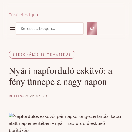
Ugrás
a
Tökéletes Igen
tartalomhoz
Keresés
SZEZONÁLIS ÉS TEMATIKUS
Nyári napforduló esküvő: a
fény ünnepe a nagy napon
BETTINA
2026.06.29.