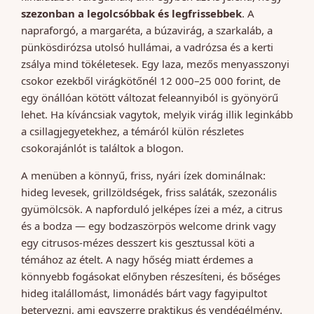
szezonban a legolcsóbbak és legfrissebbek
. A
napraforgó, a margaréta, a búzavirág, a szarkaláb, a
pünkösdirózsa utolsó hullámai, a vadrózsa és a kerti
zsálya mind tökéletesek. Egy laza, mezős menyasszonyi
csokor ezekből virágkötőnél 12 000–25 000 forint, de
egy önállóan kötött változat feleannyiból is gyönyörű
lehet. Ha kíváncsiak vagytok, melyik virág illik leginkább
a csillagjegyetekhez, a témáról külön részletes
csokorajánlót is találtok a blogon.
A menüben a könnyű, friss, nyári ízek dominálnak:
hideg levesek, grillzöldségek, friss saláták, szezonális
gyümölcsök. A napforduló jelképes ízei a méz, a citrus
és a bodza — egy bodzaszörpös welcome drink vagy
egy citrusos-mézes desszert kis gesztussal köti a
témához az ételt. A nagy hőség miatt érdemes a
könnyebb fogásokat előnyben részesíteni, és bőséges
hideg italállomást, limonádés bárt vagy fagyipultot
betervezni, ami egyszerre praktikus és vendégélmény.