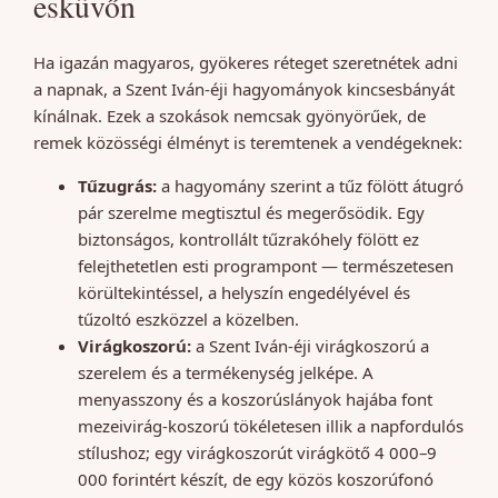
esküvőn
Ha igazán magyaros, gyökeres réteget szeretnétek adni
a napnak, a Szent Iván-éji hagyományok kincsesbányát
kínálnak. Ezek a szokások nemcsak gyönyörűek, de
remek közösségi élményt is teremtenek a vendégeknek:
Tűzugrás:
a hagyomány szerint a tűz fölött átugró
pár szerelme megtisztul és megerősödik. Egy
biztonságos, kontrollált tűzrakóhely fölött ez
felejthetetlen esti programpont — természetesen
körültekintéssel, a helyszín engedélyével és
tűzoltó eszközzel a közelben.
Virágkoszorú:
a Szent Iván-éji virágkoszorú a
szerelem és a termékenység jelképe. A
menyasszony és a koszorúslányok hajába font
mezeivirág-koszorú tökéletesen illik a napfordulós
stílushoz; egy virágkoszorút virágkötő 4 000–9
000 forintért készít, de egy közös koszorúfonó