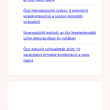
Őszi menyasszonyi csokor: 9 gyönyörű
virágkompozíció a szezon legszebb
virágaiból
Smaragdzöld esküvő: az ősz legelegánsabb
színe dekorációban és ruhában
Őszi esküvői színpaletták 2026: 10
varázslatos árnyalat-kombináció a nagy
napra