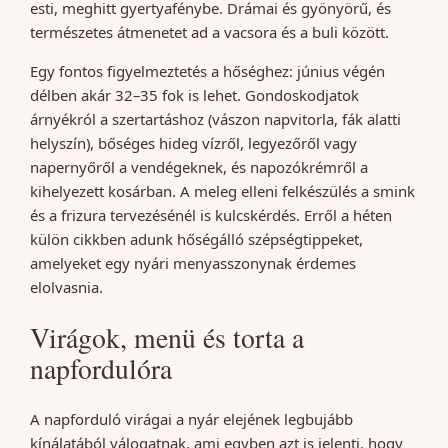
esti, meghitt gyertyafénybe. Drámai és gyönyörű, és
természetes átmenetet ad a vacsora és a buli között.
Egy fontos figyelmeztetés a hőséghez: június végén
délben akár 32–35 fok is lehet. Gondoskodjatok
árnyékról a szertartáshoz (vászon napvitorla, fák alatti
helyszín), bőséges hideg vízről, legyezőről vagy
napernyőről a vendégeknek, és napozókrémről a
kihelyezett kosárban. A meleg elleni felkészülés a smink
és a frizura tervezésénél is kulcskérdés. Erről a héten
külön cikkben adunk hőségálló szépségtippeket,
amelyeket egy nyári menyasszonynak érdemes
elolvasnia.
Virágok, menü és torta a
napfordulóra
A napforduló virágai a nyár elejének legbujább
kínálatából válogatnak, ami egyben azt is jelenti, hogy