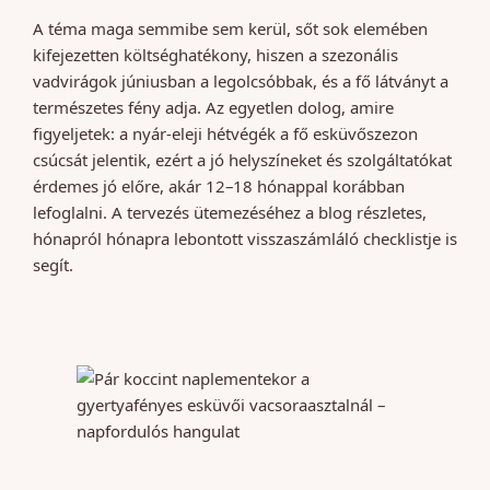
A téma maga semmibe sem kerül, sőt sok elemében
kifejezetten költséghatékony, hiszen a szezonális
vadvirágok júniusban a legolcsóbbak, és a fő látványt a
természetes fény adja. Az egyetlen dolog, amire
figyeljetek: a nyár-eleji hétvégék a fő esküvőszezon
csúcsát jelentik, ezért a jó helyszíneket és szolgáltatókat
érdemes jó előre, akár 12–18 hónappal korábban
lefoglalni. A tervezés ütemezéséhez a blog részletes,
hónapról hónapra lebontott visszaszámláló checklistje is
segít.