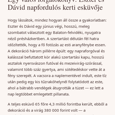
Dávid napfordulós kerti esküvője
Hogy lássátok, mindez hogyan áll össze a gyakorlatban:
Eszter és Dávid egy június végi, hosszú, meleg
szombatot választott egy Balaton-felvidéki, nyugatra
néző présházkertben. A szertartást délután fél hatra
időzítették, hogy a fő fotózás az esti aranyfénybe essen.
A dekoráció három pillérre épült: egy napraforgóval és
kalásszal befuttatott kör alakú szertartási kapu, hosszú
asztalok nyersvászon futóval és mezeivirág-szórással,
valamint több száz gyertya, ami sötétedéskor vette át a
fény szerepét. A vacsora a naplementével indult, este tíz
után pedig egy kis tűzrakóhelynél folytatódott az este,
ahol a bátrabb vendégek átugrották a tüzet — ez lett a
nap legtöbbet emlegetett pillanata.
A teljes esküvő 65 főre 4,3 millió forintba került, ebből a
dekoráció és a virág 380 000 forint volt — a