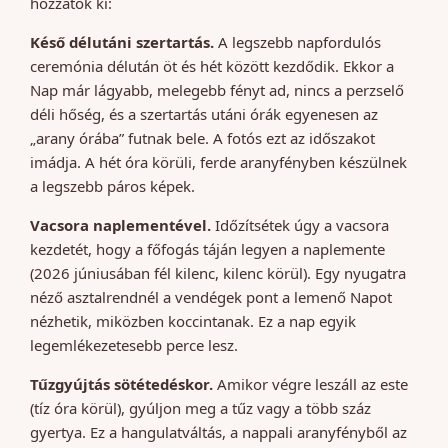
hozzátok ki:
Késő délutáni szertartás.
A legszebb napfordulós
ceremónia délután öt és hét között kezdődik. Ekkor a
Nap már lágyabb, melegebb fényt ad, nincs a perzselő
déli hőség, és a szertartás utáni órák egyenesen az
„arany órába” futnak bele. A fotós ezt az időszakot
imádja. A hét óra körüli, ferde aranyfényben készülnek
a legszebb páros képek.
Vacsora naplementével.
Időzítsétek úgy a vacsora
kezdetét, hogy a főfogás táján legyen a naplemente
(2026 júniusában fél kilenc, kilenc körül). Egy nyugatra
néző asztalrendnél a vendégek pont a lemenő Napot
nézhetik, miközben koccintanak. Ez a nap egyik
legemlékezetesebb perce lesz.
Tűzgyújtás sötétedéskor.
Amikor végre leszáll az este
(tíz óra körül), gyúljon meg a tűz vagy a több száz
gyertya. Ez a hangulatváltás, a nappali aranyfényből az