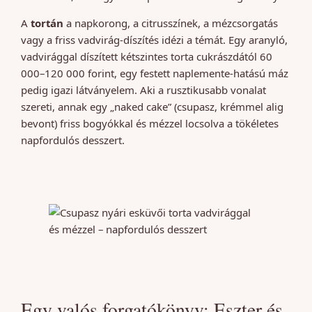
A
tortán
a napkorong, a citrusszínek, a mézcsorgatás
vagy a friss vadvirág-díszítés idézi a témát. Egy aranyló,
vadvirággal díszített kétszintes torta cukrászdától 60
000–120 000 forint, egy festett naplemente-hatású máz
pedig igazi látványelem. Aki a rusztikusabb vonalat
szereti, annak egy „naked cake” (csupasz, krémmel alig
bevont) friss bogyókkal és mézzel locsolva a tökéletes
napfordulós desszert.
Egy valós forgatókönyv: Eszter és