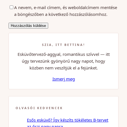
A nevem, e-mail címem, és weboldalcímem mentése
a böngészőben a következő hozzászólásomhoz.
SZIA, ITT BETTINA!
Esküvőtervező-aggyal, romantikus szívvel — itt
úgy tervezünk gyönyörű nagy napot, hogy
közben nem veszítjük el a fejünket.
Ismerj meg
OLVASÓI KEDVENCEK
Esős esküvő? Így készíts tökéletes B-tervet
az őszi nagy napra