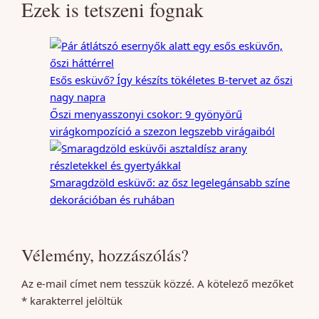
Ezek is tetszeni fognak
Esős esküvő? Így készíts tökéletes B-tervet az őszi
nagy napra
Őszi menyasszonyi csokor: 9 gyönyörű
virágkompozíció a szezon legszebb virágaiból
Smaragdzöld esküvő: az ősz legelegánsabb színe
dekorációban és ruhában
Vélemény, hozzászólás?
Az e-mail címet nem tesszük közzé.
A kötelező mezőket
*
karakterrel jelöltük