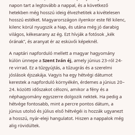
napon tart a legtovább a nappal, és a következő
hetekben még hosszú ideig élvezhetitek a kivételesen
hosszú estéket. Magyarországon ilyenkor este fél kilenc,
kilenc körül nyugszik a Nap, és utána még jó darabig
világos, kékesarany az ég. Ezt hívják a fotósok „kék
órának”, és aranyat ér az esküvői képeknél.
A naptári napforduló mellett a magyar hagyomány
külön ünnepe a
Szent Iván éj
, amely június 23-ról 24-
re virrad. Ez a tűzgyújtás, a tűzugrás és a szerelmi
jóslások éjszakája. Vagyis ha egy hétvégi dátumot
kerestek a napforduló környékén, érdemes a június 20–
24. közötti időszakot célozni, amikor a fény és a
néphagyomány egyszerre dolgozik nektek. Ha pedig a
hétvége fontosabb, mint a percre pontos dátum, a
június utolsó és július első hétvégéi is hozzák ugyanezt
a hosszú, nyár-eleji hangulatot. Hiszen a nappalok még
alig rövidültek.