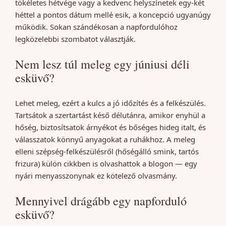
tökéletes hétvége vagy a kedvenc helyszínetek egy-két
héttel a pontos dátum mellé esik, a koncepció ugyanúgy
működik. Sokan szándékosan a napfordulóhoz
legközelebbi szombatot választják.
Nem lesz túl meleg egy júniusi déli
esküvő?
Lehet meleg, ezért a kulcs a jó időzítés és a felkészülés.
Tartsátok a szertartást késő délutánra, amikor enyhül a
hőség, biztosítsatok árnyékot és bőséges hideg italt, és
válasszatok könnyű anyagokat a ruhákhoz. A meleg
elleni szépség-felkészülésről (hőségálló smink, tartós
frizura) külön cikkben is olvashattok a blogon — egy
nyári menyasszonynak ez kötelező olvasmány.
Mennyivel drágább egy napforduló
esküvő?