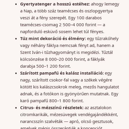
Gyertyatenger a hosszú estéhez:
ahogy lemegy
a Nap, a több száz teamécses és oszlopgyertya
veszi át a fény szerepét. Egy 100 darabos
teamécses-csomag 2 500–4 000 forint — a
napforduló esküvő sosem lehet túl fényes.
Tűz mint dekoráció és élmény:
egy tűzrakóhely
vagy néhány fáklya nemcsak fényt ad, hanem a
Szent Iván-i tűzhagyományt is megidézi. Tűztál
kölcsönzése 8 000–20 000 forint, a fáklyák
darabja 500–1 200 forint.
Szárított pampafű és kalász installáció:
egy
nagy, szárított csokor-fal vagy a székek végére
kötött kis kalászcsokrok meleg, mezős hangulatot
adnak, és a fotókon is gyönyörűen mutatnak. Egy
karó pampafű 800–1 800 forint.
Citrus- és mézszínű részletek:
az asztalokon
citromkarikák, mézesüvegek vendégajándékként,
narancsszín szalvéták — apró, olcsó gesztusok,
amelyek mégis összerántják a koncepciót.