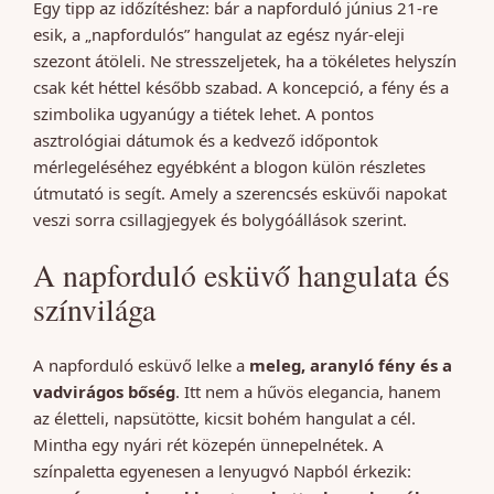
Egy tipp az időzítéshez: bár a napforduló június 21-re
esik, a „napfordulós” hangulat az egész nyár-eleji
szezont átöleli. Ne stresszeljetek, ha a tökéletes helyszín
csak két héttel később szabad. A koncepció, a fény és a
szimbolika ugyanúgy a tiétek lehet. A pontos
asztrológiai dátumok és a kedvező időpontok
mérlegeléséhez egyébként a blogon külön részletes
útmutató is segít. Amely a szerencsés esküvői napokat
veszi sorra csillagjegyek és bolygóállások szerint.
A napforduló esküvő hangulata és
színvilága
A napforduló esküvő lelke a
meleg, aranyló fény és a
vadvirágos bőség
. Itt nem a hűvös elegancia, hanem
az életteli, napsütötte, kicsit bohém hangulat a cél.
Mintha egy nyári rét közepén ünnepelnétek. A
színpaletta egyenesen a lenyugvó Napból érkezik: