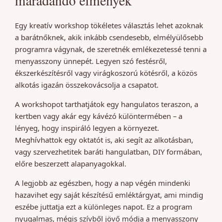
maradandó élmények
Egy kreatív workshop tökéletes választás lehet azoknak
a barátnőknek, akik inkább csendesebb, elmélyülősebb
programra vágynak, de szeretnék emlékezetessé tenni a
menyasszony ünnepét. Legyen szó festésről,
ékszerkészítésről vagy virágkoszorú kötésről, a közös
alkotás igazán összekovácsolja a csapatot.
A workshopot tarthatjátok egy hangulatos teraszon, a
kertben vagy akár egy kávézó különtermében – a
lényeg, hogy inspiráló legyen a környezet.
Meghívhattok egy oktatót is, aki segít az alkotásban,
vagy szervezhetitek baráti hangulatban, DIY formában,
előre beszerzett alapanyagokkal.
A legjobb az egészben, hogy a nap végén mindenki
hazavihet egy saját készítésű emléktárgyat, ami mindig
eszébe juttatja ezt a különleges napot. Ez a program
nyugalmas, mégis szívből jövő módja a menyasszony