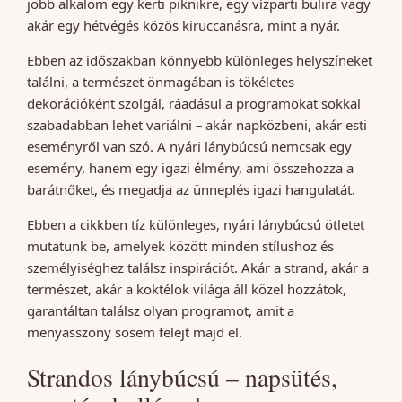
jobb alkalom egy kerti piknikre, egy vízparti bulira vagy
akár egy hétvégés közös kiruccanásra, mint a nyár.
Ebben az időszakban könnyebb különleges helyszíneket
találni, a természet önmagában is tökéletes
dekorációként szolgál, ráadásul a programokat sokkal
szabadabban lehet variálni – akár napközbeni, akár esti
eseményről van szó. A nyári lánybúcsú nemcsak egy
esemény, hanem egy igazi élmény, ami összehozza a
barátnőket, és megadja az ünneplés igazi hangulatát.
Ebben a cikkben tíz különleges, nyári lánybúcsú ötletet
mutatunk be, amelyek között minden stílushoz és
személyiséghez találsz inspirációt. Akár a strand, akár a
természet, akár a koktélok világa áll közel hozzátok,
garantáltan találsz olyan programot, amit a
menyasszony sosem felejt majd el.
Strandos lánybúcsú – napsütés,