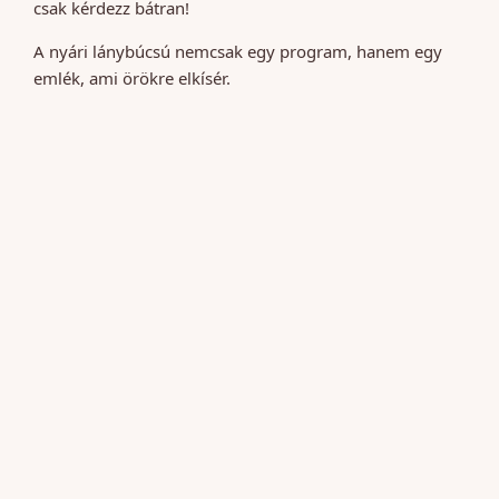
csak kérdezz bátran!
A nyári lánybúcsú nemcsak egy program, hanem egy
emlék, ami örökre elkísér.