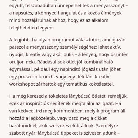
együtt, felszabadultan ünnepelhetitek a menyasszonyt –
a napsütés, a könnyed hangulat és a közös élmények
mind hozzájárulnak ahhoz, hogy ez az alkalom
felejthetetlen legyen.
A legjobb, ha olyan programot választotok, ami igazán
passzol a menyasszony személyiségéhez: lehet aktív,
nyugis, kreatív vagy akár bulis – a lényeg, hogy őszintén
örüljön neki. Ráadásul sok ötlet jól kombinálható
egymással, például egy napindító jógázás után jöhet
egy prosecco brunch, vagy egy délutáni kreatív
workshopot zárhattok egy tematikus koktélesttel.
Ha még keresed a tökéletes lánybúcsú ötletet, reméljük,
ezek az inspirációk segítenek megtalálni az igazit. Ha
van kedved, írd meg kommentben, melyik program áll
hozzád a legközelebb, vagy oszd meg a cikket
barátnőiddel, akik szervezés előtt állnak. Személyre
szabott nyári lánybúcsú tippeket is szívesen adunk –