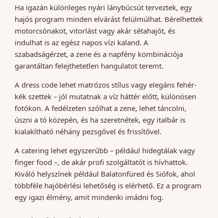
Ha igazán különleges nyári lánybúcsút terveztek, egy
hajós program minden elvárást felülmúlhat. Bérelhettek
motorcsónakot, vitorlást vagy akár sétahajót, és
indulhat is az egész napos vízi kaland. A
szabadságérzet, a zene és a napfény kombinációja
garantáltan felejthetetlen hangulatot teremt.
A dress code lehet matrózos stílus vagy elegáns fehér-
kék szettek – jól mutatnak a víz háttér előtt, különösen
fotókon. A fedélzeten szólhat a zene, lehet táncolni,
úszni a tó közepén, és ha szeretnétek, egy italbár is
kialakítható néhány pezsgővel és frissítővel.
A catering lehet egyszerűbb – például hidegtálak vagy
finger food –, de akár profi szolgáltatót is hívhattok.
Kiváló helyszínek például Balatonfüred és Siófok, ahol
többféle hajóbérlési lehetőség is elérhető. Ez a program
egy igazi élmény, amit mindenki imádni fog.