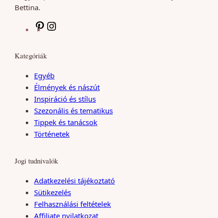
Bettina.
P
I
i
n
n
s
Kategóriák
t
t
e
a
Egyéb
r
g
Élmények és nászút
e
r
Inspiráció és stílus
s
a
Szezonális és tematikus
t
m
Tippek és tanácsok
Történetek
Jogi tudnivalók
Adatkezelési tájékoztató
Sütikezelés
Felhasználási feltételek
Affiliate nyilatkozat