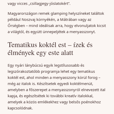
vagy vicces „csillagjegy-jóslatokért”.
Magyarországon remek glamping helyszíneket találtok
például Noszvaj környékén, a Mátrában vagy az
Őrségben – mind ideálisak arra, hogy elvonuljatok kicsit
a világtól, és együtt ünnepeljétek a menyasszonyt.
Tematikus koktél est – ízek és
élmények egy este alatt
Egy nyári lánybúcsú egyik legstílusosabb és
legszórakoztatóbb programja lehet egy tematikus
koktél est, ahol minden a menyasszony körül forog –
még az italok is. Készítsetek egyedi koktélmenüt,
amelyben a főszerepet a menyasszonyról elnevezett ital
kapja, és egészítsétek ki további kreatív italokkal,
amelyek a közös emlékekhez vagy belsős poénokhoz
kapcsolódnak.