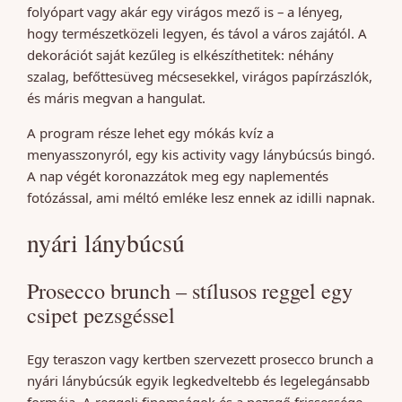
folyópart vagy akár egy virágos mező is – a lényeg,
hogy természetközeli legyen, és távol a város zajától. A
dekorációt saját kezűleg is elkészíthetitek: néhány
szalag, befőttesüveg mécsesekkel, virágos papírzászlók,
és máris megvan a hangulat.
A program része lehet egy mókás kvíz a
menyasszonyról, egy kis activity vagy lánybúcsús bingó.
A nap végét koronazzátok meg egy naplementés
fotózással, ami méltó emléke lesz ennek az idilli napnak.
nyári lánybúcsú
Prosecco brunch – stílusos reggel egy
csipet pezsgéssel
Egy teraszon vagy kertben szervezett prosecco brunch a
nyári lánybúcsúk egyik legkedveltebb és legelegánsabb