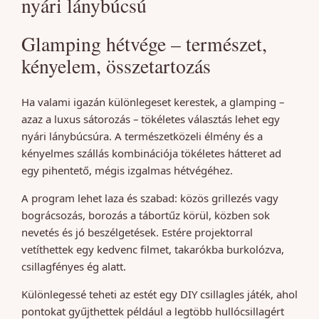
nyári lánybúcsú
Glamping hétvége – természet,
kényelem, összetartozás
Ha valami igazán különlegeset kerestek, a glamping –
azaz a luxus sátorozás – tökéletes választás lehet egy
nyári lánybúcsúra. A természetközeli élmény és a
kényelmes szállás kombinációja tökéletes hátteret ad
egy pihentető, mégis izgalmas hétvégéhez.
A program lehet laza és szabad: közös grillezés vagy
bográcsozás, borozás a tábortűz körül, közben sok
nevetés és jó beszélgetések. Estére projektorral
vetíthettek egy kedvenc filmet, takarókba burkolózva,
csillagfényes ég alatt.
Különlegessé teheti az estét egy DIY csillagles játék, ahol
pontokat gyűjthettek például a legtöbb hullócsillagért