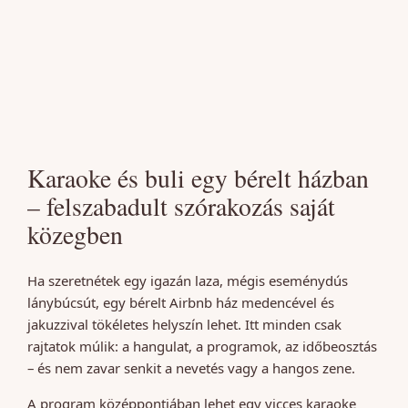
Karaoke és buli egy bérelt házban
– felszabadult szórakozás saját
közegben
Ha szeretnétek egy igazán laza, mégis eseménydús
lánybúcsút, egy bérelt Airbnb ház medencével és
jakuzzival tökéletes helyszín lehet. Itt minden csak
rajtatok múlik: a hangulat, a programok, az időbeosztás
– és nem zavar senkit a nevetés vagy a hangos zene.
A program középpontjában lehet egy vicces karaoke