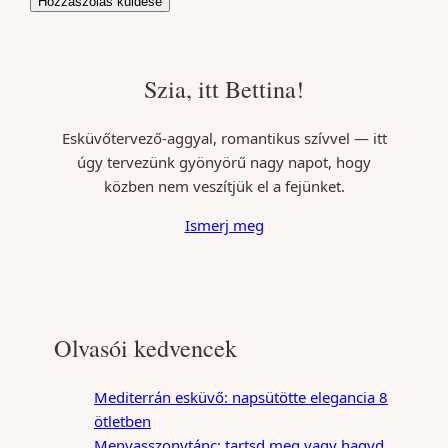
Szia, itt Bettina!
Esküvőtervező-aggyal, romantikus szívvel — itt
úgy tervezünk gyönyörű nagy napot, hogy
közben nem veszítjük el a fejünket.
Ismerj meg
Olvasói kedvencek
Mediterrán esküvő: napsütötte elegancia 8
ötletben
Menyasszonytánc: tartsd meg vagy hagyd