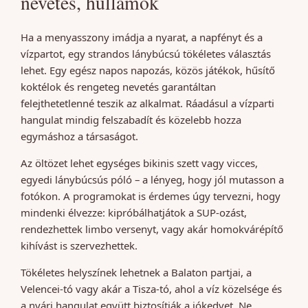
nevetés, hullámok
Ha a menyasszony imádja a nyarat, a napfényt és a
vízpartot, egy strandos lánybúcsú tökéletes választás
lehet. Egy egész napos napozás, közös játékok, hűsítő
koktélok és rengeteg nevetés garantáltan
felejthetetlenné teszik az alkalmat. Ráadásul a vízparti
hangulat mindig felszabadít és közelebb hozza
egymáshoz a társaságot.
Az öltözet lehet egységes bikinis szett vagy vicces,
egyedi lánybúcsús póló – a lényeg, hogy jól mutasson a
fotókon. A programokat is érdemes úgy tervezni, hogy
mindenki élvezze: kipróbálhatjátok a SUP-ozást,
rendezhettek limbo versenyt, vagy akár homokvárépítő
kihívást is szervezhettek.
Tökéletes helyszínek lehetnek a Balaton partjai, a
Velencei-tó vagy akár a Tisza-tó, ahol a víz közelsége és
a nyári hangulat együtt biztosítják a jókedvet. Ne