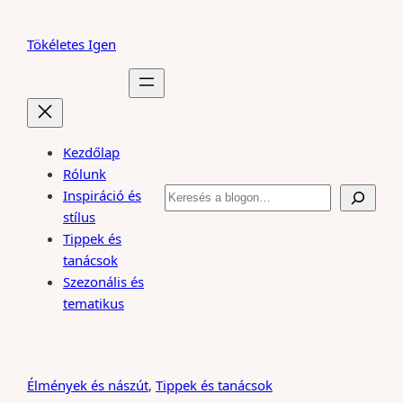
Ugrás
a
Tökéletes Igen
tartalomhoz
Kezdőlap
Rólunk
Keresés
Inspiráció és
stílus
Tippek és
tanácsok
Szezonális és
tematikus
Élmények és nászút
, 
Tippek és tanácsok