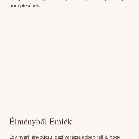
ünneplésének.
Élményből Emlék
Egy nyári lánybúcsú igazi varázsa abban rejlik, hogy