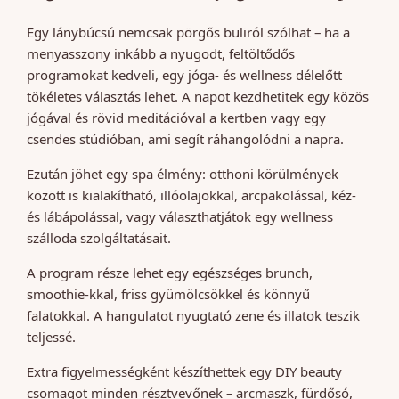
Egy lánybúcsú nemcsak pörgős buliról szólhat – ha a
menyasszony inkább a nyugodt, feltöltődős
programokat kedveli, egy jóga- és wellness délelőtt
tökéletes választás lehet. A napot kezdhetitek egy közös
jógával és rövid meditációval a kertben vagy egy
csendes stúdióban, ami segít ráhangolódni a napra.
Ezután jöhet egy spa élmény: otthoni körülmények
között is kialakítható, illóolajokkal, arcpakolással, kéz-
és lábápolással, vagy választhatjátok egy wellness
szálloda szolgáltatásait.
A program része lehet egy egészséges brunch,
smoothie-kkal, friss gyümölcsökkel és könnyű
falatokkal. A hangulatot nyugtató zene és illatok teszik
teljessé.
Extra figyelmességként készíthettek egy DIY beauty
csomagot minden résztvevőnek – arcmaszk, fürdősó,