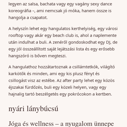
legyen az salsa, bachata vagy egy vagány sexy dance
koreográfia –, ami nemcsak jó móka, hanem össze is
hangolja a csapatot.
A helyszín lehet egy hangulatos kerthelyiség, egy városi
rooftop vagy akár egy beach club is, ahol a naplemente
után indulhat a buli. A zenéről gondoskodhat egy DJ, de
egy jól összeállított saját lejátszási lista és egy erősebb
hangszóró is bőven megteszi.
A hangulathoz hozzátartoznak a csillámtetkók, világító
karkötők és minden, ami egy kis plusz fényt és
csillogást visz az estébe. Az after party lehet egy közös
éjszakai fürdőzés, buli egy közeli helyen, vagy egy
hajnalig tartó beszélgetés egy pokrócokon a kertben.
nyári lánybúcsú
Jóga és wellness – a nyugalom ünnepe