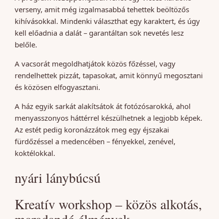
verseny, amit még izgalmasabbá tehettek beöltözős
kihívásokkal. Mindenki választhat egy karaktert, és úgy
kell előadnia a dalát – garantáltan sok nevetés lesz
belőle.
A vacsorát megoldhatjátok közös főzéssel, vagy
rendelhettek pizzát, tapasokat, amit könnyű megosztani
és közösen elfogyasztani.
A ház egyik sarkát alakítsátok át fotózósarokká, ahol
menyasszonyos háttérrel készülhetnek a legjobb képek.
Az estét pedig koronázzátok meg egy éjszakai
fürdőzéssel a medencében – fényekkel, zenével,
koktélokkal.
nyári lánybúcsú
Kreatív workshop – közös alkotás,