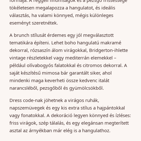
formája. A reggeli finomságok és a pezsgő frissessége
tökéletesen megalapozza a hangulatot, és ideális
választás, ha valami könnyed, mégis különleges
eseményt szeretnétek.
A brunch stílusát érdemes egy jól megválasztott
tematikára építeni. Lehet boho hangulatú makramé
dekorral, rózsaszín álom virágokkal, Bridgerton-ihlette
vintage részletekkel vagy mediterrán elemekkel –
például olívabogyós falatokkal és citromos dekorral. A
saját készítésű mimosa bár garantált siker, ahol
mindenki maga keverheti össze kedvenc italát
narancsléből, pezsgőből és gyümölcsökből.
Dress code-nak jöhetnek a virágos ruhák,
napszemüvegek és egy kis extra stílus a hajpántokkal
vagy fonatokkal. A dekoráció legyen könnyed és ízléses:
friss virágok, szép tálalás, és egy elegánsan megterített
asztal az árnyékban már elég is a hangulathoz.