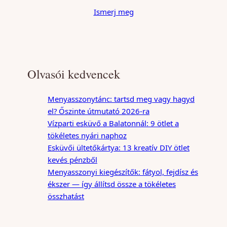
Ismerj meg
Olvasói kedvencek
Menyasszonytánc: tartsd meg vagy hagyd
el? Őszinte útmutató 2026-ra
Vízparti esküvő a Balatonnál: 9 ötlet a
tökéletes nyári naphoz
Esküvői ültetőkártya: 13 kreatív DIY ötlet
kevés pénzből
Menyasszonyi kiegészítők: fátyol, fejdísz és
ékszer — így állítsd össze a tökéletes
összhatást