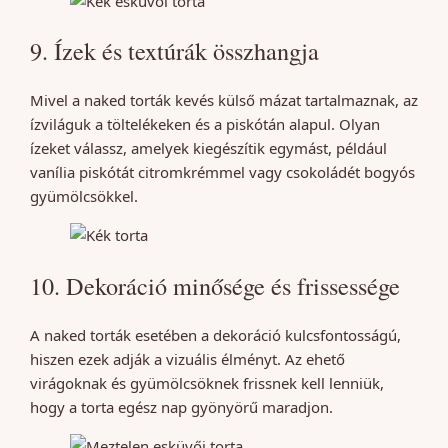
9. Ízek és textúrák összhangja
Mivel a naked torták kevés külső mázat tartalmaznak, az
ízviláguk a töltelékeken és a piskótán alapul. Olyan
ízeket válassz, amelyek kiegészítik egymást, például
vanília piskótát citromkrémmel vagy csokoládét bogyós
gyümölcsökkel.
10. Dekoráció minősége és frissessége
A naked torták esetében a dekoráció kulcsfontosságú,
hiszen ezek adják a vizuális élményt. Az ehető
virágoknak és gyümölcsöknek frissnek kell lenniük,
hogy a torta egész nap gyönyörű maradjon.