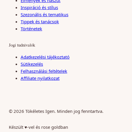
Élmények és nászút
e
r
Inspiráció és stílus
s
a
Szezonális és tematikus
t
m
Tippek és tanácsok
Történetek
Jogi tudnivalók
Adatkezelési tájékoztató
Sütikezelés
Felhasználási feltételek
Affiliate nyilatkozat
© 2026 Tökéletes Igen. Minden jog fenntartva.
Készült ♥-vel és rose goldban