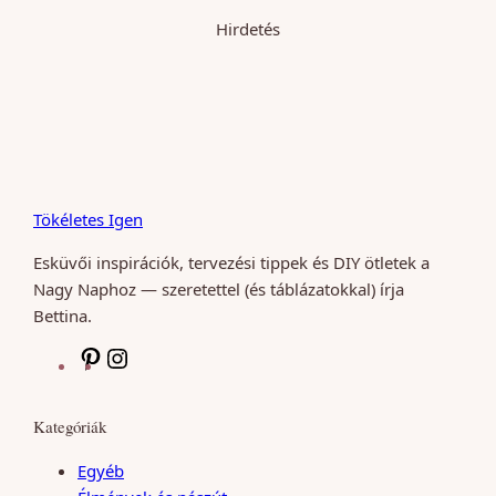
Hirdetés
Tökéletes Igen
Esküvői inspirációk, tervezési tippek és DIY ötletek a
Nagy Naphoz — szeretettel (és táblázatokkal) írja
Bettina.
P
I
i
n
n
s
Kategóriák
t
t
e
a
Egyéb
r
g