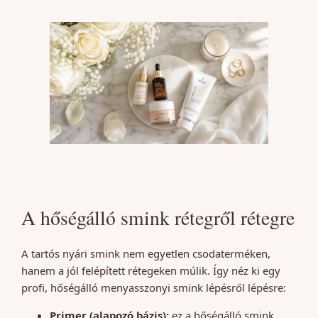
A hőségálló smink rétegről rétegre
A tartós nyári smink nem egyetlen csodaterméken,
hanem a jól felépített rétegeken múlik. Így néz ki egy
profi, hőségálló menyasszonyi smink lépésről lépésre:
Primer (alapozó bázis):
ez a hőségálló smink