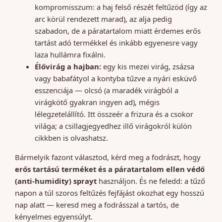
kompromisszum: a haj felső részét feltűzöd (így az
arc körül rendezett marad), az alja pedig
szabadon, de a páratartalom miatt érdemes erős
tartást adó termékkel és inkább egyenesre vagy
laza hullámra fixálni.
Élővirág a hajban:
egy kis mezei virág, zsázsa
vagy babafátyol a kontyba tűzve a nyári esküvő
esszenciája — olcsó (a maradék virágból a
virágkötő gyakran ingyen ad), mégis
lélegzetelállító. Itt összeér a frizura és a csokor
világa; a csillagjegyedhez illő virágokról külön
cikkben is olvashatsz.
Bármelyik fazont választod, kérd meg a fodrászt, hogy
erős tartású terméket és a páratartalom ellen védő
(anti-humidity) sprayt
használjon. És ne feledd: a tűző
napon a túl szoros feltűzés fejfájást okozhat egy hosszú
nap alatt — keresd meg a fodrásszal a tartós, de
kényelmes egyensúlyt.