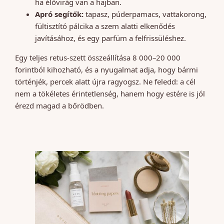
ha élővirág van a hajban.
Apró segítők:
tapasz, púderpamacs, vattakorong,
fültisztító pálcika a szem alatti elkenődés
javításához, és egy parfüm a felfrissüléshez.
Egy teljes retus-szett összeállítása 8 000–20 000
forintból kihozható, és a nyugalmat adja, hogy bármi
történjék, percek alatt újra ragyogsz. Ne feledd: a cél
nem a tökéletes érintetlenség, hanem hogy estére is jól
érezd magad a bőrödben.