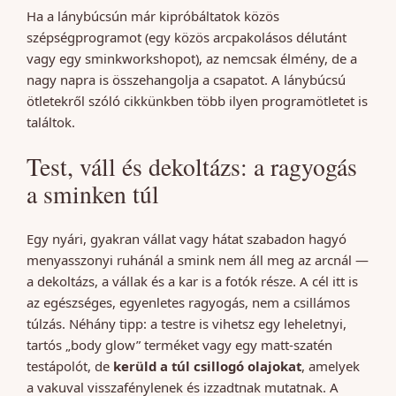
Ha a lánybúcsún már kipróbáltatok közös
szépségprogramot (egy közös arcpakolásos délutánt
vagy egy sminkworkshopot), az nemcsak élmény, de a
nagy napra is összehangolja a csapatot. A lánybúcsú
ötletekről szóló cikkünkben több ilyen programötletet is
találtok.
Test, váll és dekoltázs: a ragyogás
a sminken túl
Egy nyári, gyakran vállat vagy hátat szabadon hagyó
menyasszonyi ruhánál a smink nem áll meg az arcnál —
a dekoltázs, a vállak és a kar is a fotók része. A cél itt is
az egészséges, egyenletes ragyogás, nem a csillámos
túlzás. Néhány tipp: a testre is vihetsz egy leheletnyi,
tartós „body glow” terméket vagy egy matt-szatén
testápolót, de
kerüld a túl csillogó olajokat
, amelyek
a vakuval visszafénylenek és izzadtnak mutatnak. A