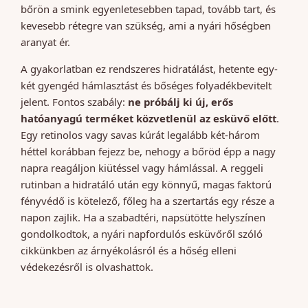
bőrön a smink egyenletesebben tapad, tovább tart, és
kevesebb rétegre van szükség, ami a nyári hőségben
aranyat ér.
A gyakorlatban ez rendszeres hidratálást, hetente egy-
két gyengéd hámlasztást és bőséges folyadékbevitelt
jelent. Fontos szabály:
ne próbálj ki új, erős
hatóanyagú terméket közvetlenül az esküvő előtt
.
Egy retinolos vagy savas kúrát legalább két-három
héttel korábban fejezz be, nehogy a bőröd épp a nagy
napra reagáljon kiütéssel vagy hámlással. A reggeli
rutinban a hidratáló után egy könnyű, magas faktorú
fényvédő is kötelező, főleg ha a szertartás egy része a
napon zajlik. Ha a szabadtéri, napsütötte helyszínen
gondolkodtok, a nyári napfordulós esküvőről szóló
cikkünkben az árnyékolásról és a hőség elleni
védekezésről is olvashattok.