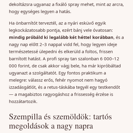
dekoltázsra ugyanaz a fixáló spray mehet, mint az arcra,
hogy egységes legyen a hatás.
Ha önbarnítót terveztél, az a nyári esküvő egyik
legkockázatosabb pontja, ezért bánj vele óvatosan:
mindig próbáld ki legalább két héttel korábban
, és a
nagy nap előtt 2–3 nappal vidd fel, hogy legyen ideje
természetessé ülepedni és elkerüld a foltos, frissen
barnított hatást. A profi spray tan szalonban 6 000–12
000 forint, de csak akkor vágj bele, ha már kipróbáltad
ugyanazt a szolgáltatót. Egy fontos praktikum a
melegre: válassz erős, fehér nyomot nem hagyó
izzadásgátlót, és a retus-táskába tegyél egy testkendőt
— a magabiztos ragyogáshoz a frissesség érzése is
hozzátartozik.
Szempilla és szemöldök: tartós
megoldások a nagy napra