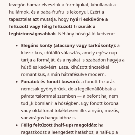
levegőn hamar elveszítik a formájukat, kihullanak a
hullámok, és a baba-frufru is lekonyul. Ezért a
tapasztalat azt mutatja, hogy
nyári esküvőre a
feltűzött vagy félig feltűzött frizurák a
legbiztonságosabbak
. Néhány hőségálló kedvenc:
Elegáns konty (alacsony vagy tarkókonty):
a
klasszikus, időtálló választás, amely egész nap
tartja a formáját, és a nyakat is szabadon hagyja a
hűsölés kedvéért. Laza, kihúzott tincsekkel
romantikus, simán hátrafésülve modern.
Fonatok és fonott koszorú:
a fonott frizurák
nemcsak gyönyörűek, de a legellenállóbbak a
páratartalommal szemben — a befont haj nem
tud „kibomlani” a hőségben. Egy fonott korona
vagy oldalfonat tökéletesen illik a nyári, mezős,
vadvirágos hangulathoz is.
Félig feltűzött (half-up) megoldás:
ha
ragaszkodsz a leengedett hatáshoz, a half-up a