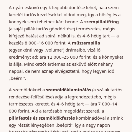
A nyári esküvő egyik legjobb döntése lehet, ha a szem
keretét tartós kezelésekkel oldod meg, így a hőség és a
könnyek sem tehetnek kárt benne. A
szempillalifting
(a saját pillák tartós göndörítése) természetes, mégis
kifejező hatást ad spirál nélkül is, és 4–6 hétig tart — a
kezelés 8 000–16 000 forint. A
műszempilla
(egyenkénti vagy „volume”) drámaibb, vízálló
eredményt ad; ára 12 000–25 000 forint, és a könnyeket
is állja. Mindkettőt érdemes az esküvő előtt néhány
nappal, de nem aznap elvégeztetni, hogy legyen idő
„beérni”.
A szemöldöknél a
szemöldöklaminálás
(a szálak tartós
rendezése-felfésülése) adja a legrendezettebb, mégis
természetes keretet, és 4–6 hétig tart — ára 7 000–14
000 forint. Aki a tartósabb megoldást szereti, a
pillafestés és szemöldökfestés
kombinációval a smink
egy részét lényegében „beépíti”, így a nagy napon