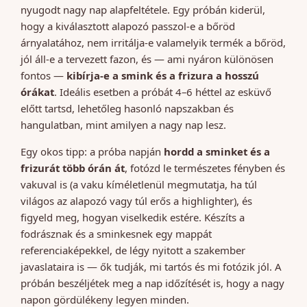
nyugodt nagy nap alapfeltétele. Egy próbán kiderül,
hogy a kiválasztott alapozó passzol-e a bőröd
árnyalatához, nem irritálja-e valamelyik termék a bőröd,
jól áll-e a tervezett fazon, és — ami nyáron különösen
fontos —
kibírja-e a smink és a frizura a hosszú
órákat
. Ideális esetben a próbát 4–6 héttel az esküvő
előtt tartsd, lehetőleg hasonló napszakban és
hangulatban, mint amilyen a nagy nap lesz.
Egy okos tipp: a próba napján
hordd a sminket és a
frizurát több órán át
, fotózd le természetes fényben és
vakuval is (a vaku kíméletlenül megmutatja, ha túl
világos az alapozó vagy túl erős a highlighter), és
figyeld meg, hogyan viselkedik estére. Készíts a
fodrásznak és a sminkesnek egy mappát
referenciaképekkel, de légy nyitott a szakember
javaslataira is — ők tudják, mi tartós és mi fotózik jól. A
próbán beszéljétek meg a nap időzítését is, hogy a nagy
napon gördülékeny legyen minden.