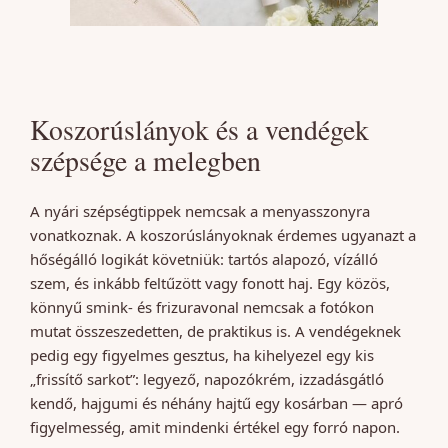
Koszorúslányok és a vendégek
szépsége a melegben
A nyári szépségtippek nemcsak a menyasszonyra
vonatkoznak. A koszorúslányoknak érdemes ugyanazt a
hőségálló logikát követniük: tartós alapozó, vízálló
szem, és inkább feltűzött vagy fonott haj. Egy közös,
könnyű smink- és frizuravonal nemcsak a fotókon
mutat összeszedetten, de praktikus is. A vendégeknek
pedig egy figyelmes gesztus, ha kihelyezel egy kis
„frissítő sarkot”: legyező, napozókrém, izzadásgátló
kendő, hajgumi és néhány hajtű egy kosárban — apró
figyelmesség, amit mindenki értékel egy forró napon.