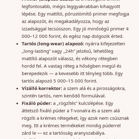
legfontosabb, mégis leggyakrabban kihagyott
lépése. Egy mattító, pórustömítő primer megfogja
az alapozót, és megakadályozza, hogy az
izzadsággal lecsússzon. Egy jó minőségű primer 4
000–12 000 forint, és egész nap dolgozik érted.
Tartós (long-wear) alapozó:
nyárra kifejezetten
„long-lasting” vagy „24h” jelzésű, lehetőleg
mattító alapozót válassz, és vékony rétegben
hordd fel. A vastag réteg a hőségben megül és
berepedezik — a kevesebb itt tényleg több. Egy
tartós alapozó 5 000–15 000 forint.
Vízálló korrektor:
a szem alá és a pirosságokra,
szintén tartós, nem kenődő formulával.
Fixáló púder:
a „rögzítés” kulcslépése. Egy
áttetsző fixáló púder a T-vonalra és a szem alá
rögzíti a krémes rétegeket, így azok nem csúsznak
meg. Itt a krémes termékeket mindig púderrel
zárd le — ez a tartósság aranyszabálya.