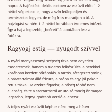
napra. A hajfestést ideális esetben az esküvő előtt 1–2
héttel végeztesd el, hogy a szín leülepedjen és
természetes legyen, de még friss maradjon a tő. A
hajvágást szintén 1–2 héttel korábban érdemes intézni.
Így a haj a legszebb, „beérett” állapotában lesz a
fotókra.
Ragyogj estig — nyugodt szívvel
A nyári menyasszonyi szépség titka nem egyetlen
csodatermék, hanem a tudatos felkészülés: a hetekkel
korábban kezdett bőrápolás, a tartós, rétegezett smink,
a páratartalmat álló frizura, a próba és egy jól pakolt
retus-táska. Ha ezekre figyelsz, a hőség többé nem
ellenség, és te a szertartástól az utolsó táncig önmagad
legszebb, legnyugodtabb verziója lehetsz.
A teljes nyári esküvői képhez nézd meg a héten