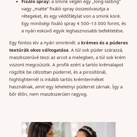
Fixáló spray:
a smink végén egy „long-lasting”
vagy „matte” fixáló spray összeolvasztja a
rétegeket, és egy védőfátylat von a smink köré.
Egy minőségi fixáló spray 4 500–13 000 forint, és
a nyári esküvő egyik leghasznosabb befektetése.
Egy fontos elv a nyári sminknél: a
krémes és a púderes
textúrák okos váltogatása
. A túl sok púder szárazzá,
maszkszerűvé teszi az arcot a melegben, a túl sok krém
viszont megcsúszik. A profik ezért a tartós krémalapot
rögzítik be célzottan púderrel, és a pirosítónál,
highlighternél is inkább tartós krémterméket
használnak, amit egy leheletnyi púderrel zárnak. Így a
bőr élőn, nem maszkszerűen ragyog.