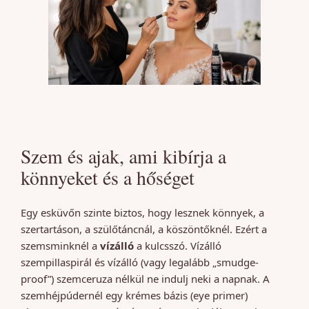
Szem és ajak, ami kibírja a
könnyeket és a hőséget
Egy esküvőn szinte biztos, hogy lesznek könnyek, a
szertartáson, a szülőtáncnál, a köszöntőknél. Ezért a
szemsminknél a
vízálló
a kulcsszó. Vízálló
szempillaspirál és vízálló (vagy legalább „smudge-
proof”) szemceruza nélkül ne indulj neki a napnak. A
szemhéjpúdernél egy krémes bázis (eye primer)