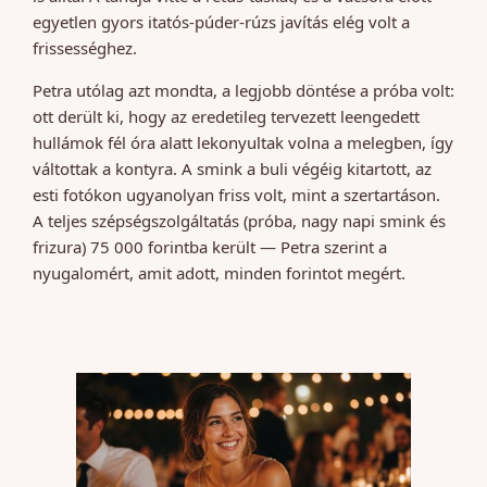
egyetlen gyors itatós-púder-rúzs javítás elég volt a
frissességhez.
Petra utólag azt mondta, a legjobb döntése a próba volt:
ott derült ki, hogy az eredetileg tervezett leengedett
hullámok fél óra alatt lekonyultak volna a melegben, így
váltottak a kontyra. A smink a buli végéig kitartott, az
esti fotókon ugyanolyan friss volt, mint a szertartáson.
A teljes szépségszolgáltatás (próba, nagy napi smink és
frizura) 75 000 forintba került — Petra szerint a
nyugalomért, amit adott, minden forintot megért.