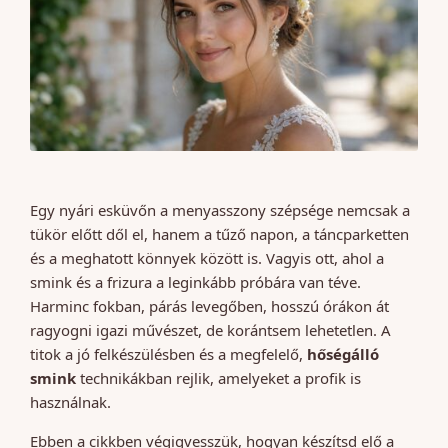
Egy nyári esküvőn a menyasszony szépsége nemcsak a
tükör előtt dől el, hanem a tűző napon, a táncparketten
és a meghatott könnyek között is. Vagyis ott, ahol a
smink és a frizura a leginkább próbára van téve.
Harminc fokban, párás levegőben, hosszú órákon át
ragyogni igazi művészet, de korántsem lehetetlen. A
titok a jó felkészülésben és a megfelelő,
hőségálló
smink
technikákban rejlik, amelyeket a profik is
használnak.
Ebben a cikkben végigvesszük, hogyan készítsd elő a