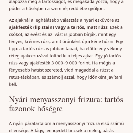
alapozza meg a tartósságot, és megakadályozza, hogy a
púder a hőségben a szemhéj redőjébe gyűljön.
Az ajaknál a leghálásabb választás a nyári esküvőre az
ajakfesték (lip stain) vagy a tartós, matt rúzs
. Ezek a
csókot, az evést és az ivást is jobban bírják, mint egy
fényes, krémes rúzs, amit óránként újra kéne húzni. Egy
tipp: a tartós rúzs is jobban tapad, ha előtte egy vékony
réteg ajakceruzával töltöd ki a teljes ajkat. Egy jó tartós
rúzs vagy ajakfesték 3 000–9 000 forint. Ha mégis a
fényesebb hatást szereted, vidd magaddal a rúzst a
retus-táskában, és számolj azzal, hogy időnként javítani
kell.
Nyári menyasszonyi frizura: tartós
fazonok hőségre
A nyári páratartalom a menyasszonyi frizura első számú
ellensége. A lágy, leengedett tincsek a meleg, párás