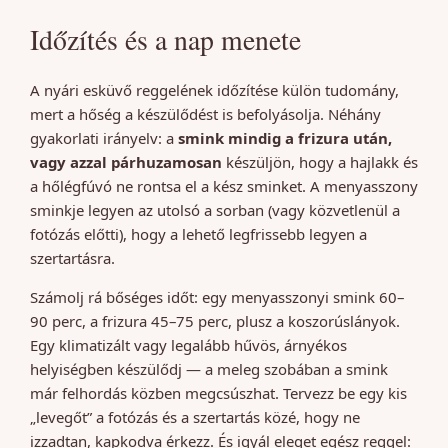
Időzítés és a nap menete
A nyári esküvő reggelének időzítése külön tudomány,
mert a hőség a készülődést is befolyásolja. Néhány
gyakorlati irányelv: a
smink mindig a frizura után,
vagy azzal párhuzamosan
készüljön, hogy a hajlakk és
a hőlégfúvó ne rontsa el a kész sminket. A menyasszony
sminkje legyen az utolsó a sorban (vagy közvetlenül a
fotózás előtti), hogy a lehető legfrissebb legyen a
szertartásra.
Számolj rá bőséges időt: egy menyasszonyi smink 60–
90 perc, a frizura 45–75 perc, plusz a koszorúslányok.
Egy klimatizált vagy legalább hűvös, árnyékos
helyiségben készülődj — a meleg szobában a smink
már felhordás közben megcsúszhat. Tervezz be egy kis
„levegőt” a fotózás és a szertartás közé, hogy ne
izzadtan, kapkodva érkezz. És igyál eleget egész reggel: