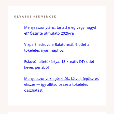
OLVASÓI KEDVENCEK
Menyasszonytánc: tartsd meg vagy hagyd
el? Őszinte útmutató 2026-ra
Vízparti esküvő a Balatonnál: 9 ötlet a
tökéletes nyári naphoz
Esküvői ültetőkártya: 13 kreatív DIY ötlet
kevés pénzből
Menyasszonyi kiegészítők: fátyol, fejdísz és
ékszer — így állítsd össze a tökéletes
összhatást