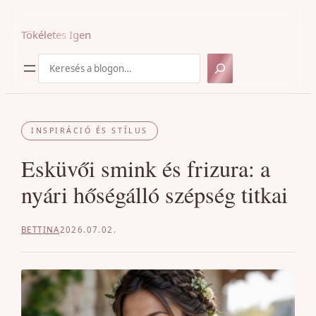
Ugrás
a
Tökéletes Igen
tartalomhoz
Keresés
INSPIRÁCIÓ ÉS STÍLUS
Esküvői smink és frizura: a
nyári hőségálló szépség titkai
BETTINA
2026.07.02.