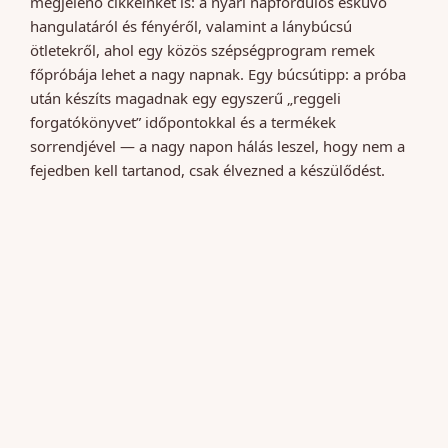
megjelenő cikkeinket is: a nyári napfordulós esküvő
hangulatáról és fényéről, valamint a lánybúcsú
ötletekről, ahol egy közös szépségprogram remek
főpróbája lehet a nagy napnak. Egy búcsútipp: a próba
után készíts magadnak egy egyszerű „reggeli
forgatókönyvet” időpontokkal és a termékek
sorrendjével — a nagy napon hálás leszel, hogy nem a
fejedben kell tartanod, csak élvezned a készülődést.