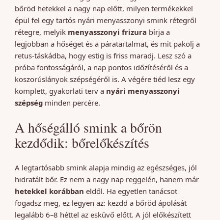
bőröd hetekkel a nagy nap előtt, milyen termékekkel
épül fel egy tartós nyári menyasszonyi smink rétegről
rétegre, melyik
menyasszonyi frizura
bírja a
legjobban a hőséget és a páratartalmat, és mit pakolj a
retus-táskádba, hogy estig is friss maradj. Lesz szó a
próba fontosságáról, a nap pontos időzítéséről és a
koszorúslányok szépségéről is. A végére tiéd lesz egy
komplett, gyakorlati terv a
nyári menyasszonyi
szépség
minden percére.
A hőségálló smink a bőrön
kezdődik: bőrelőkészítés
A legtartósabb smink alapja mindig az egészséges, jól
hidratált bőr. Ez nem a nagy nap reggelén, hanem már
hetekkel korábban
eldől. Ha egyetlen tanácsot
fogadsz meg, ez legyen az: kezdd a bőröd ápolását
legalább 6–8 héttel az esküvő előtt. A jól előkészített