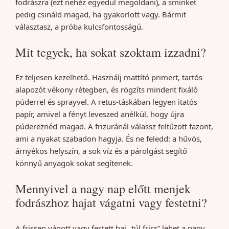
fodrászra (ezt nehéz egyedül megoldani), a sminket
pedig csináld magad, ha gyakorlott vagy. Bármit
választasz, a próba kulcsfontosságú.
Mit tegyek, ha sokat szoktam izzadni?
Ez teljesen kezelhető. Használj mattító primert, tartós
alapozót vékony rétegben, és rögzíts mindent fixáló
púderrel és sprayvel. A retus-táskában legyen itatós
papír, amivel a fényt leveszed anélkül, hogy újra
púdereznéd magad. A frizuránál válassz feltűzött fazont,
ami a nyakat szabadon hagyja. És ne feledd: a hűvös,
árnyékos helyszín, a sok víz és a párolgást segítő
könnyű anyagok sokat segítenek.
Mennyivel a nagy nap előtt menjek
fodrászhoz hajat vágatni vagy festetni?
A frissen vágott vagy festett haj „túl friss” lehet a nagy