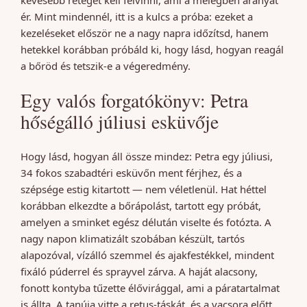
kevesebb réteget kell felvinni, ami a melegben aranyat
ér. Mint mindennél, itt is a kulcs a próba: ezeket a
kezeléseket először ne a nagy napra időzítsd, hanem
hetekkel korábban próbáld ki, hogy lásd, hogyan reagál
a bőröd és tetszik-e a végeredmény.
Egy valós forgatókönyv: Petra
hőségálló júliusi esküvője
Hogy lásd, hogyan áll össze mindez: Petra egy júliusi,
34 fokos szabadtéri esküvőn ment férjhez, és a
szépsége estig kitartott — nem véletlenül. Hat héttel
korábban elkezdte a bőrápolást, tartott egy próbát,
amelyen a sminket egész délután viselte és fotózta. A
nagy napon klimatizált szobában készült, tartós
alapozóval, vízálló szemmel és ajakfestékkel, mindent
fixáló púderrel és sprayvel zárva. A haját alacsony,
fonott kontyba tűzette élővirággal, ami a páratartalmat
is állta. A tanúja vitte a retus-táskát, és a vacsora előtt