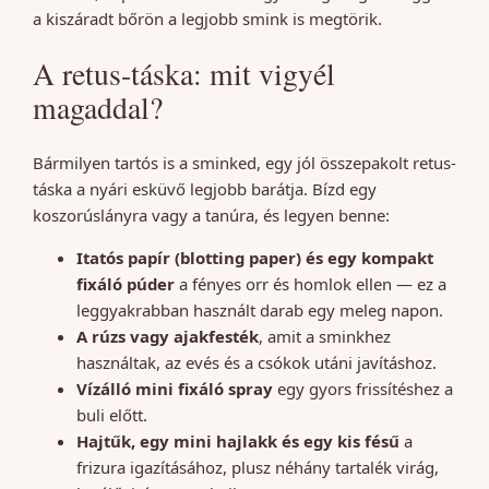
a kiszáradt bőrön a legjobb smink is megtörik.
A retus-táska: mit vigyél
magaddal?
Bármilyen tartós is a sminked, egy jól összepakolt retus-
táska a nyári esküvő legjobb barátja. Bízd egy
koszorúslányra vagy a tanúra, és legyen benne:
Itatós papír (blotting paper) és egy kompakt
fixáló púder
a fényes orr és homlok ellen — ez a
leggyakrabban használt darab egy meleg napon.
A rúzs vagy ajakfesték
, amit a sminkhez
használtak, az evés és a csókok utáni javításhoz.
Vízálló mini fixáló spray
egy gyors frissítéshez a
buli előtt.
Hajtűk, egy mini hajlakk és egy kis fésű
a
frizura igazításához, plusz néhány tartalék virág,