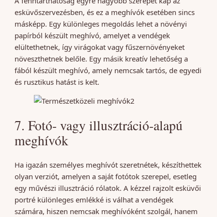
A fenntarthatóság egyre nagyobb szerepet kap az
esküvőszervezésben, és ez a meghívók esetében sincs
másképp. Egy különleges megoldás lehet a növényi
papírból készült meghívó, amelyet a vendégek
elültethetnek, így virágokat vagy fűszernövényeket
növeszthetnek belőle. Egy másik kreatív lehetőség a
fából készült meghívó, amely nemcsak tartós, de egyedi
és rusztikus hatást is kelt.
7. Fotó- vagy illusztráció-alapú
meghívók
Ha igazán személyes meghívót szeretnétek, készíthettek
olyan verziót, amelyen a saját fotótok szerepel, esetleg
egy művészi illusztráció rólatok. A kézzel rajzolt esküvői
portré különleges emlékké is válhat a vendégek
számára, hiszen nemcsak meghívóként szolgál, hanem