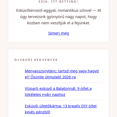
SZIA, ITT BETTINA!
Esküvőtervező-aggyal, romantikus szívvel — itt
úgy tervezünk gyönyörű nagy napot, hogy
közben nem veszítjük el a fejünket.
Ismerj meg
OLVASÓI KEDVENCEK
Menyasszonytánc: tartsd meg vagy hagyd
el? Őszinte útmutató 2026-ra
Vízparti esküvő a Balatonnál: 9 ötlet a
tökéletes nyári naphoz
Esküvői ültetőkártya: 13 kreatív DIY ötlet
kevés pénzből