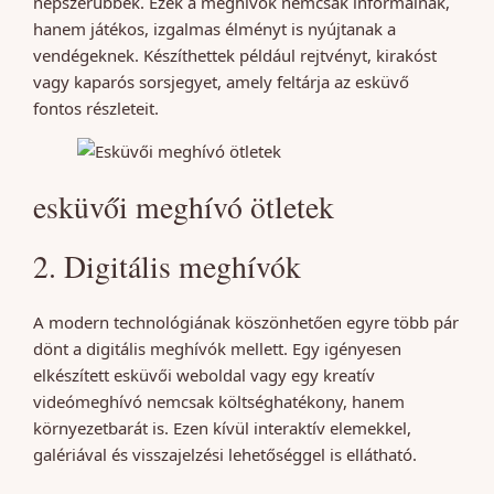
népszerűbbek. Ezek a meghívók nemcsak informálnak,
hanem játékos, izgalmas élményt is nyújtanak a
vendégeknek. Készíthettek például rejtvényt, kirakóst
vagy kaparós sorsjegyet, amely feltárja az esküvő
fontos részleteit.
esküvői meghívó ötletek
2. Digitális meghívók
A modern technológiának köszönhetően egyre több pár
dönt a digitális meghívók mellett. Egy igényesen
elkészített esküvői weboldal vagy egy kreatív
videómeghívó nemcsak költséghatékony, hanem
környezetbarát is. Ezen kívül interaktív elemekkel,
galériával és visszajelzési lehetőséggel is ellátható.