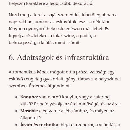
helyszín karaktere a legolcsóbb dekoráció.
Nézd meg a teret a saját szemeddel, lehetőleg abban a
napszakban, amikor az esküvőtök lesz – a délutáni
fényben gyönyörű hely este egészen más lehet. És
figyelj a részletekre: a falak színe, a padló, a
belmagasság, a kilátás mind számít.
6. Adottságok és infrastruktúra
A romantikus képek mögött ott a prózai valóság: egy
esküvő rengeteg gyakorlati igényt támaszt a helyszínnel
szemben. Érdemes átgondolni:
Konyha:
van-e profi konyha, vagy a catering
külső? Ez befolyásolja az étel minőségét és az árat.
Mosdók:
elég van-e a létszámhoz, és milyen az
állapotuk?
Áram és technika:
bírja-e a zenekar, a világítás, a