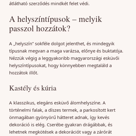
átlátható szerződés mindkét felet védi.
A helyszíntípusok – melyik
passzol hozzátok?
A „helyszín” sokféle dolgot jelenthet, és mindegyik
típusnak megvan a maga varázsa, előnye és buktatója.
Nézzük végig a leggyakoribb magyarországi esküvői
helyszíntípusokat, hogy könnyebben megtaláld a
hozzátok illőt.
Kastély és kúria
A klasszikus, elegáns esküvő álomhelyszíne. A
történelmi falak, a díszes termek, a parkosított kert
önmagában gyönyörű hátteret adnak, így kevés
dekoráció is elég. Cserébe gyakran drágábbak, és
lehetnek megkötések a dekorációt vagy a zárórát