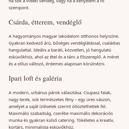
ha sok a vidéki vendég, vagy ha a kényelem a fő
szempont.
Csárda, étterem, vendéglő
A hagyományos magyar lakodalom otthonos helyszíne.
Gyakran kedvező árú, bőséges vendéglátással, családias
hangulattal. Ideális a baráti, közvetlen, jó hangulatú
esküvőkhöz, ahol az étel és a tánc a főszereplő. A méret
és a stílus változó, érdemes alaposan körülnézni.
Ipari loft és galéria
A modern, urbánus párok választása. Csupasz falak,
nagy terek, sok természetes fény – egy üres vászon,
amelyet a saját ízlésetek szerint öltöztethettek fel.
Maximális szabadság, cserébe maximális dekorációs
munka és gyakran külső catering. Tökéletes a kreatív,
kortárs, minimalista esküvőkhöz.