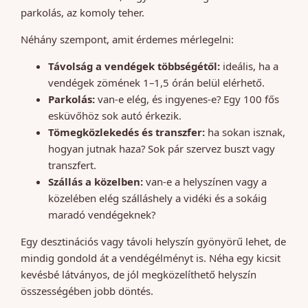
parkolás, az komoly teher.
Néhány szempont, amit érdemes mérlegelni:
Távolság a vendégek többségétől:
ideális, ha a
vendégek zömének 1–1,5 órán belül elérhető.
Parkolás:
van-e elég, és ingyenes-e? Egy 100 fős
esküvőhöz sok autó érkezik.
Tömegközlekedés és transzfer:
ha sokan isznak,
hogyan jutnak haza? Sok pár szervez buszt vagy
transzfert.
Szállás a közelben:
van-e a helyszínen vagy a
közelében elég szálláshely a vidéki és a sokáig
maradó vendégeknek?
Egy desztinációs vagy távoli helyszín gyönyörű lehet, de
mindig gondold át a vendégélményt is. Néha egy kicsit
kevésbé látványos, de jól megközelíthető helyszín
összességében jobb döntés.