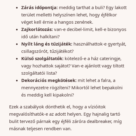
Zárás időpontja:
meddig tarthat a buli? Egy lakott
terület melletti helyszínen lehet, hogy éjfélkor
véget kell érnie a hangos zenének.
Zajkorlátozás:
van-e decibel-limit, kell-e bizonyos
idő után halkítani?
Nyílt láng és tűzijáték:
használhattok-e gyertyát,
csillagszórót, tűzijátékot?
Külső szolgáltatók:
kötelező-e a ház cateringje,
vagy hozhattok sajátot? Van-e ajánlott vagy tiltott
szolgáltatói lista?
Dekorációs megkötések:
mit lehet a falra, a
mennyezetre rögzíteni? Mikortól lehet bepakolni
és meddig kell kipakolni?
Ezek a szabályok dönthetik el, hogy a vízióitok
megvalósíthatók-e az adott helyen. Egy hajnalig tartó
bulit tervező párnak egy éjféli záróra dealbreaker, míg
másnak teljesen rendben van.