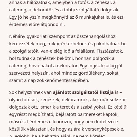
annak a hálózatnak, amelyben a fotós, a zenekar, a
catering, a dekoratőr és a többi szolgáltató dolgozik.
Egy jó helyszín megkönnyíti az ő munkájukat is, és ezt
érdemes előre átgondolni.
Néhány gyakorlati szempont az összehangoláshoz:
kérdezzétek meg, mikor érkezhetnek és pakolhatnak be
a szolgáltatók, van-e elég idő a felállásra. Tisztázzátok,
hol tudnak a zenészek bekötni, honnan dolgozik a
catering, hová pakol a dekoratőr. Egy logisztikailag jól
szervezett helyszín, ahol mindez gördülékeny, sokat
számít a nap zökkenőmentességében.
Sok helyszínnek van
ajánlott szolgáltatói listája
is –
olyan fotósok, zenészek, dekoratőrök, akik már sokszor
dolgoztak ott, ismerik a teret és a szabályokat. Ez kétélű:
egyrészt megbízható, bejáratott partnereket kaptok,
másrészt érdemes ellenőrizni, hogy nem kötelező-e
közülük választani, és hogy az áraik versenyképesek-e.
A legjobb, ha a helyszín ajánl, de nem kötelez.