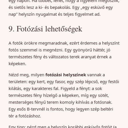
egy napon. Ha többet, lehet, hogy a figyelem megoszlik,
és sietős lesz a ki- és bepakolás. Egy „egy esküvő egy
nap” helyszín nyugalmat és teljes figyelmet ad.
9. Fotózási lehetőségek
A fotók örökre megmaradnak, ezért érdemes a helyszínt
fotós szemmel is megnézni. Egy gyönyörű háttér, jó
természetes fény és változatos terek aranyat érnek a
képeken.
Nézd meg, milyen
fotózási helyszínek
vannak a
területen: egy kert, egy fasor, egy szép lépcső, egy festői
kilátás, egy karakteres fal. Figyeld a fényt: a sok
természetes fény hízelgő a képeken, míg egy sötét,
mesterséges fényű terem komoly kihívás a fotósnak.
Egy esős B-tervnél is fontos, hogy legyen szép beltéri
tér a fotózáshoz.
Egy tipp: nézd meg a helyszín korábbi esküvős fotóit (a