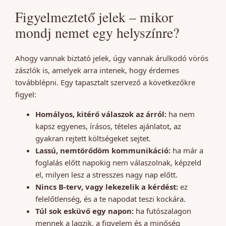
Figyelmeztető jelek – mikor
mondj nemet egy helyszínre?
Ahogy vannak biztató jelek, úgy vannak árulkodó vörös
zászlók is, amelyek arra intenek, hogy érdemes
továbblépni. Egy tapasztalt szervező a következőkre
figyel:
Homályos, kitérő válaszok az árról:
ha nem
kapsz egyenes, írásos, tételes ajánlatot, az
gyakran rejtett költségeket sejtet.
Lassú, nemtörődöm kommunikáció:
ha már a
foglalás előtt napokig nem válaszolnak, képzeld
el, milyen lesz a stresszes nagy nap előtt.
Nincs B-terv, vagy lekezelik a kérdést:
ez
felelőtlenség, és a te napodat teszi kockára.
Túl sok esküvő egy napon:
ha futószalagon
mennek a lagzik, a figyelem és a minőség