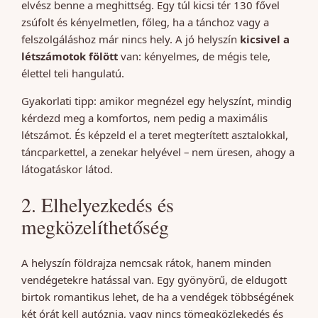
elvész benne a meghittség. Egy túl kicsi tér 130 fővel
zsúfolt és kényelmetlen, főleg, ha a tánchoz vagy a
felszolgáláshoz már nincs hely. A jó helyszín
kicsivel a
létszámotok fölött
van: kényelmes, de mégis tele,
élettel teli hangulatú.
Gyakorlati tipp: amikor megnézel egy helyszínt, mindig
kérdezd meg a komfortos, nem pedig a maximális
létszámot. És képzeld el a teret megterített asztalokkal,
táncparkettel, a zenekar helyével – nem üresen, ahogy a
látogatáskor látod.
2. Elhelyezkedés és
megközelíthetőség
A helyszín földrajza nemcsak rátok, hanem minden
vendégetekre hatással van. Egy gyönyörű, de eldugott
birtok romantikus lehet, de ha a vendégek többségének
két órát kell autóznia, vagy nincs tömegközlekedés és