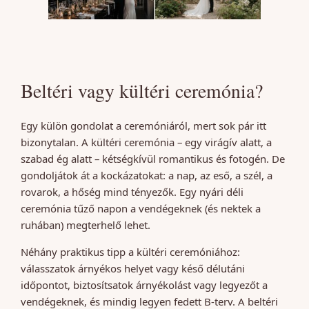
Beltéri vagy kültéri ceremónia?
Egy külön gondolat a ceremóniáról, mert sok pár itt
bizonytalan. A kültéri ceremónia – egy virágív alatt, a
szabad ég alatt – kétségkívül romantikus és fotogén. De
gondoljátok át a kockázatokat: a nap, az eső, a szél, a
rovarok, a hőség mind tényezők. Egy nyári déli
ceremónia tűző napon a vendégeknek (és nektek a
ruhában) megterhelő lehet.
Néhány praktikus tipp a kültéri ceremóniához:
válasszatok árnyékos helyet vagy késő délutáni
időpontot, biztosítsatok árnyékolást vagy legyezőt a
vendégeknek, és mindig legyen fedett B-terv. A beltéri