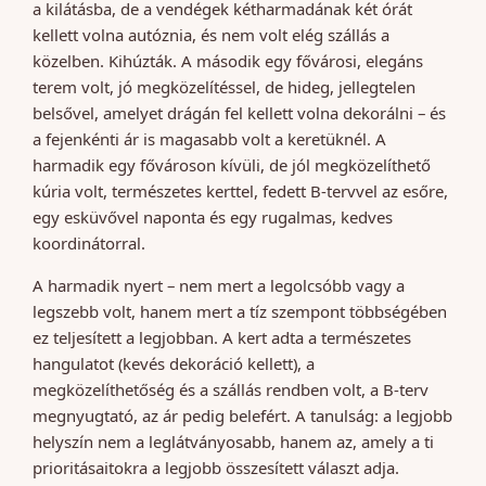
a kilátásba, de a vendégek kétharmadának két órát
kellett volna autóznia, és nem volt elég szállás a
közelben. Kihúzták. A második egy fővárosi, elegáns
terem volt, jó megközelítéssel, de hideg, jellegtelen
belsővel, amelyet drágán fel kellett volna dekorálni – és
a fejenkénti ár is magasabb volt a keretüknél. A
harmadik egy fővároson kívüli, de jól megközelíthető
kúria volt, természetes kerttel, fedett B-tervvel az esőre,
egy esküvővel naponta és egy rugalmas, kedves
koordinátorral.
A harmadik nyert – nem mert a legolcsóbb vagy a
legszebb volt, hanem mert a tíz szempont többségében
ez teljesített a legjobban. A kert adta a természetes
hangulatot (kevés dekoráció kellett), a
megközelíthetőség és a szállás rendben volt, a B-terv
megnyugtató, az ár pedig belefért. A tanulság: a legjobb
helyszín nem a leglátványosabb, hanem az, amely a ti
prioritásaitokra a legjobb összesített választ adja.