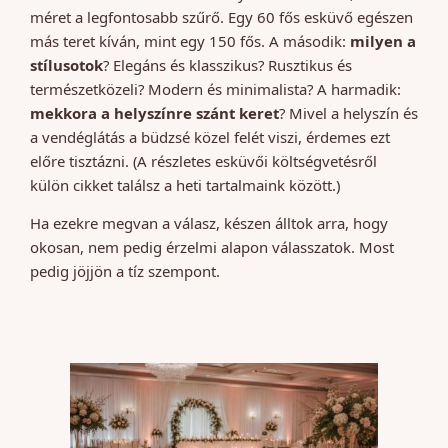
méret a legfontosabb szűrő. Egy 60 fős esküvő egészen
más teret kíván, mint egy 150 fős. A második:
milyen a
stílusotok
? Elegáns és klasszikus? Rusztikus és
természetközeli? Modern és minimalista? A harmadik:
mekkora a helyszínre szánt keret
? Mivel a helyszín és
a vendéglátás a büdzsé közel felét viszi, érdemes ezt
előre tisztázni. (A részletes esküvői költségvetésről
külön cikket találsz a heti tartalmaink között.)
Ha ezekre megvan a válasz, készen álltok arra, hogy
okosan, nem pedig érzelmi alapon válasszatok. Most
pedig jöjjön a tíz szempont.