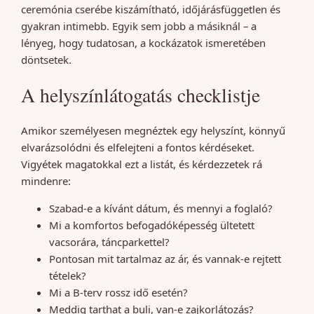
ceremónia cserébe kiszámítható, időjárásfüggetlen és
gyakran intimebb. Egyik sem jobb a másiknál – a
lényeg, hogy tudatosan, a kockázatok ismeretében
döntsetek.
A helyszínlátogatás checklistje
Amikor személyesen megnéztek egy helyszínt, könnyű
elvarázsolódni és elfelejteni a fontos kérdéseket.
Vigyétek magatokkal ezt a listát, és kérdezzetek rá
mindenre:
Szabad-e a kívánt dátum, és mennyi a foglaló?
Mi a komfortos befogadóképesség ültetett
vacsorára, táncparkettel?
Pontosan mit tartalmaz az ár, és vannak-e rejtett
tételek?
Mi a B-terv rossz idő esetén?
Meddig tarthat a buli, van-e zajkorlátozás?