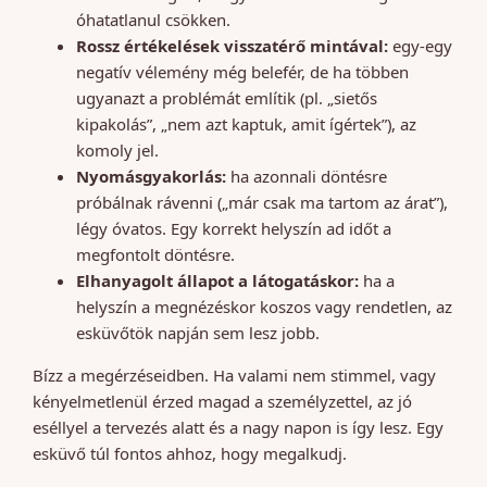
óhatatlanul csökken.
Rossz értékelések visszatérő mintával:
egy-egy
negatív vélemény még belefér, de ha többen
ugyanazt a problémát említik (pl. „sietős
kipakolás”, „nem azt kaptuk, amit ígértek”), az
komoly jel.
Nyomásgyakorlás:
ha azonnali döntésre
próbálnak rávenni („már csak ma tartom az árat”),
légy óvatos. Egy korrekt helyszín ad időt a
megfontolt döntésre.
Elhanyagolt állapot a látogatáskor:
ha a
helyszín a megnézéskor koszos vagy rendetlen, az
esküvőtök napján sem lesz jobb.
Bízz a megérzéseidben. Ha valami nem stimmel, vagy
kényelmetlenül érzed magad a személyzettel, az jó
eséllyel a tervezés alatt és a nagy napon is így lesz. Egy
esküvő túl fontos ahhoz, hogy megalkudj.