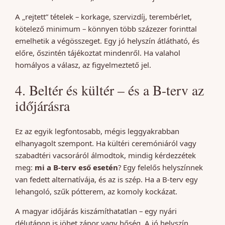
A „rejtett” tételek – korkage, szervizdíj, terembérlet,
kötelező minimum – könnyen több százezer forinttal
emelhetik a végösszeget. Egy jó helyszín átlátható, és
előre, őszintén tájékoztat mindenről. Ha valahol
homályos a válasz, az figyelmeztető jel.
4. Beltér és kültér – és a B-terv az
időjárásra
Ez az egyik legfontosabb, mégis leggyakrabban
elhanyagolt szempont. Ha kültéri ceremóniáról vagy
szabadtéri vacsoráról álmodtok, mindig kérdezzétek
meg:
mi a B-terv eső esetén
? Egy felelős helyszínnek
van fedett alternatívája, és az is szép. Ha a B-terv egy
lehangoló, szűk pótterem, az komoly kockázat.
A magyar időjárás kiszámíthatatlan – egy nyári
délutánon is jöhet zápor vagy hőség. A jó helyszín