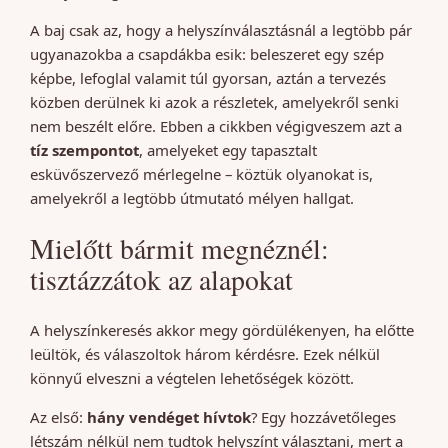
A baj csak az, hogy a helyszínválasztásnál a legtöbb pár
ugyanazokba a csapdákba esik: beleszeret egy szép
képbe, lefoglal valamit túl gyorsan, aztán a tervezés
közben derülnek ki azok a részletek, amelyekről senki
nem beszélt előre. Ebben a cikkben végigveszem azt a
tíz szempontot
, amelyeket egy tapasztalt
esküvőszervező mérlegelne – köztük olyanokat is,
amelyekről a legtöbb útmutató mélyen hallgat.
Mielőtt bármit megnéznél:
tisztázzátok az alapokat
A helyszínkeresés akkor megy gördülékenyen, ha előtte
leültök, és válaszoltok három kérdésre. Ezek nélkül
könnyű elveszni a végtelen lehetőségek között.
Az első:
hány vendéget hívtok
? Egy hozzávetőleges
létszám nélkül nem tudtok helyszínt választani, mert a