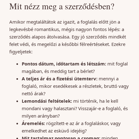
Mit nézz meg a szerződésben?
Amikor megtaláltátok az igazit, a foglalás előtt jön a
legkevésbé romantikus, mégis nagyon fontos lépés: a
szerződés alapos átolvasása. Egy jó szerződés mindkét
felet védi, és megelőzi a későbbi félreértéseket. Ezekre
figyeljetek:
Pontos dátum, időtartam és létszám:
mit foglal
magában, és meddig tart a bérlet?
A teljes ár és a fizetési ütemterv:
mennyi a
foglaló, mikor esedékesek a részletek, bruttó vagy
nettó árak?
Lemondási feltételek:
mi történik, ha le kell
mondani vagy halasztani? Visszajár-e a foglaló, és
milyen arányban?
Áremelés:
rögzített-e az ár a foglaláskor, vagy
emelkedhet az esküvő idejéig?
Mit tartalmaz pontosan a csomag:
minden