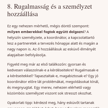
8. Rugalmasság és a személyzet
hozzáállása
Ez egy nehezen mérhető, mégis döntő szempont:
milyen emberekkel fogtok együtt dolgozni
? A
helyszín személyzete, a koordinátor, a kapcsolattartó
lesz a partneretek a tervezés hónapjai alatt és magán a
nagy napon is. Az ő hozzáállásuk az esküvő élményét
alapjaiban befolyásolja.
Figyeld meg már az első találkozón: gyorsan és
kedvesen válaszolnak-e a kérdéseitekre? Rugalmasak-e
a kéréseitekkel? Tapasztaltak-e, magabiztosak-e? Egy jó
koordinátor előre lát problémákat, megoldásokat kínál,
és megnyugtat. Egy merev, nehezen elérhető vagy
közömbös személyzet viszont sok stresszt okozhat.
Gyakorlati tipp: kérdezd meg, hány esküvőt tartanak