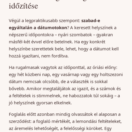
időzítése
Végül a legpraktikusabb szempont:
szabad-e
egyáltalán a dátumotokon
? A keresett helyszínek a
népszerű időpontokra – nyári szombatok – gyakran
másfél-két évvel előre betelnek. Ha egy konkrét
helyszínbe szerettetek bele, lehet, hogy a dátumot kell
hozzá igazítani, nem fordítva.
Ha rugalmasak vagytok az időponttal, az óriási előny:
egy hét közbeni nap, egy vasárnap vagy egy holtszezoni
dátum nemcsak olcsóbb, de a választék is sokkal
bővebb. Amikor megtaláljátok az igazit, és a számok és
a feltételek is stimmelnek, ne habozzatok túl sokáig – a
jó helyszínek gyorsan elkelnek.
Foglalás előtt azonban mindig olvassátok el alaposan a
szerződést: a foglaló mértékét, a lemondási feltételeket,
az áremelés lehetőségét, a felelősségi köröket. Egy