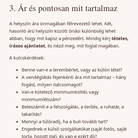
3. Ár és pontosan mit tartalmaz
A helyszín ára önmagában félrevezető lehet. Két,
hasonló árú helyszín között óriási különbség lehet
abban, hogy mit kapsz a pénzedért. Mindig kérj
tételes,
írásos ajánlatot
, és nézd meg, mit foglal magában.
A kulcskérdések:
Benne van-e a terembérlet, vagy az külön tétel?
A vendéglátás fejenkénti ára mit tartalmaz – hány
fogást, milyen italcsomagot?
Van-e kötelező minimumköltés vagy
minimumlétszám?
Beleszámít-e a felszolgálás, a terítés, a ruhatár, a
takarítás?
Mennyi a túlóradíj, ha a buli tovább tart?
Engednek-e külső szolgáltatókat (saját fotós, saját
torta, hozott ital), és van-e ezért díj?