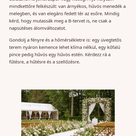
mindkettőre felkészült: van árnyékos, hűvös menedék a
melegben, és van elegáns fedett tér az esőre. Mindig
kérd, hogy mutassák meg a B-tervet is, ne csak a
napsütéses álomváltozatot.
Gondolj a fényre és a hőmérsékletre is: egy üvegtetős
terem nyáron kemence lehet klíma nélkül, egy kőfalú
pince pedig hűvös egy hűvös estén. Kérdezz rá a
fűtésre, a hűtésre és a szellőzésre.