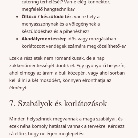
catering terhelését? Van-e elég konnektor,
megfelelő hangtechnika?
Öltöző / készülődő tér:
van-e hely a
menyasszonynak és a vőlegénynek a
készülődéshez és a pihenéshez?
Akadálymentesség:
idős vagy mozgásában
korlátozott vendégek számára megközelíthető-e?
Ezek a részletek nem romantikusak, de a nap
zökkenőmentességét döntik el. Egy gyönyörű helyszín,
ahol elmegy az áram a buli közepén, vagy ahol sorban
kell állni a két mosdóért, könnyen elronthatja az
élményt.
7. Szabályok és korlátozások
Minden helyszínnek megvannak a maga szabályai, és
ezek néha komoly hatással vannak a tervekre. Kérdezz
rá előre, hogy ne érjen meglepetés: