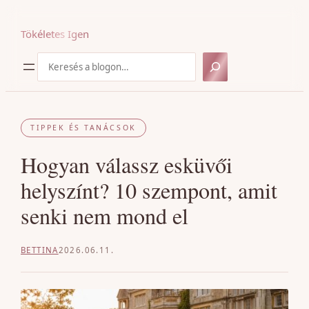
Ugrás
a
Tökéletes Igen
tartalomhoz
Keresés
TIPPEK ÉS TANÁCSOK
Hogyan válassz esküvői
helyszínt? 10 szempont, amit
senki nem mond el
BETTINA
2026.06.11.