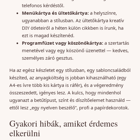
telefonos kérdéstől.
Menükártya és ültetőkártya:
a helyszínre,
ugyanabban a stílusban. Az ültetőkártya kreatív
DIY ötleteiről a héten külön cikkben is írunk, ha
ezt is magad készítenéd.
Programfüzet vagy köszönőkártya:
a szertartás
menetével vagy egy köszönő üzenettel — kedves,
személyes záró gesztus.
Ha az egész készletet egy stílusban, egy sabloncsaládból
készíted, az anyagköltség is jobban kihasználható (egy
A4-es ívre több kis kártya is ráfér), és a végeredmény
összeszedett, igényes lesz. A kulcs, hogy mindenhol
ugyanazt a betűtípust, színt és díszítőelemet használd —
ettől lesz „egy nyelven beszélő”, profi a papírdekorotok.
Gyakori hibák, amiket érdemes
elkerülni