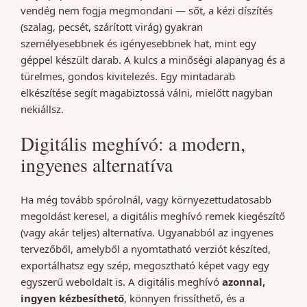
vendég nem fogja megmondani — sőt, a kézi díszítés
(szalag, pecsét, szárított virág) gyakran
személyesebbnek és igényesebbnek hat, mint egy
géppel készült darab. A kulcs a minőségi alapanyag és a
türelmes, gondos kivitelezés. Egy mintadarab
elkészítése segít magabiztossá válni, mielőtt nagyban
nekiállsz.
Digitális meghívó: a modern,
ingyenes alternatíva
Ha még tovább spórolnál, vagy környezettudatosabb
megoldást keresel, a digitális meghívó remek kiegészítő
(vagy akár teljes) alternatíva. Ugyanabból az ingyenes
tervezőből, amelyből a nyomtatható verziót készíted,
exportálhatsz egy szép, megosztható képet vagy egy
egyszerű weboldalt is. A digitális meghívó
azonnal,
ingyen kézbesíthető
, könnyen frissíthető, és a