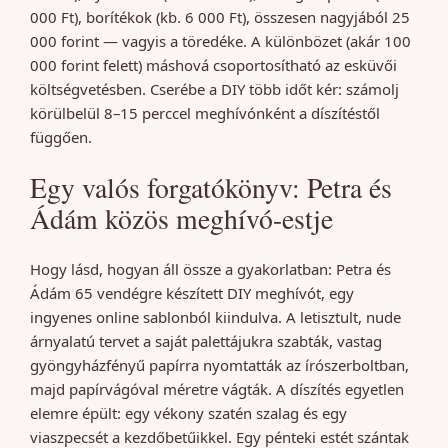
000 Ft), borítékok (kb. 6 000 Ft), összesen nagyjából 25
000 forint — vagyis a töredéke. A különbözet (akár 100
000 forint felett) máshová csoportosítható az esküvői
költségvetésben. Cserébe a DIY több időt kér: számolj
körülbelül 8–15 perccel meghívónként a díszítéstől
függően.
Egy valós forgatókönyv: Petra és
Ádám közös meghívó-estje
Hogy lásd, hogyan áll össze a gyakorlatban: Petra és
Ádám 65 vendégre készített DIY meghívót, egy
ingyenes online sablonból kiindulva. A letisztult, nude
árnyalatú tervet a saját palettájukra szabták, vastag
gyöngyházfényű papírra nyomtatták az írószerboltban,
majd papírvágóval méretre vágták. A díszítés egyetlen
elemre épült: egy vékony szatén szalag és egy
viaszpecsét a kezdőbetűikkel. Egy pénteki estét szántak