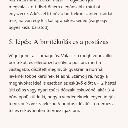
megválasztott díszítőelem elegánsabb, mint öt
egyszerre. A kézzel írt név a borítékon szintén csodát
tesz, ha van egy kis kalligráfiakészséged (vagy egy
ügyes kezű barátod).
5. lépés: A borítékolás és a postázás
Végül jöhet a csomagolás. Válassz a meghívóhoz illő
borítékot, és ellenőrizd a súlyt a postán, mert a
vastagabb, díszített meghívók gyakran a normál
levélnél többe kerülnek feladni. Számolj rá, hogy a
meghívókat ideális esetben az esküvő előtt 8–12 héttel
(úti célos vagy nyári csúcsidőszaki esküvőnél akár 3–4
hónappal) küldd ki, hogy a vendégeknek legyen idejük
tervezni és visszajelezni. A pontos időzítést érdemes a
teljes esküvői ütemtervhez igazítani.