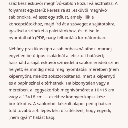
száz kész esküvői meghívó-sablon közül választhatsz. A
folyamat egyszerű: keress rá az „esküvői meghívó”
sablonokra, válassz egy stílust, amely illik a
koncepciótokhoz, majd írd át a szöveget a sajátotokra,
igazítsd a színeket a palettátokhoz, és töltsd le
nyomtatható (PDF, nagy felbontás) formátumban.
Néhány praktikus tipp a sablonhasználathoz: maradj
egyetlen betűtípus-családnál a letisztult hatásért;
használd a saját esküvői színeidet a sablon eredeti színei
helyett; és mindig nézd meg nyomtatási méretben (nem
képernyőn), mielőtt sokszorosítanád, mert a képernyő
és a papír színei eltérhetnek. Ha bizonytalan vagy a
méretben, a leggyakoribb meghívóméret a 10×15 cm
vagy a 13×18 cm — ezekhez könnyen kapsz kész
borítékot is. A sablonból készült alapot pedig bátran
told tovább a 4. lépés kézi díszítésével, hogy egyedi,
„nem gyári” hatást kapj.