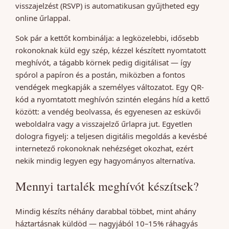
visszajelzést (RSVP) is automatikusan gyűjtheted egy
online űrlappal.
Sok pár a kettőt kombinálja: a legközelebbi, idősebb
rokonoknak küld egy szép, kézzel készített nyomtatott
meghívót, a tágabb körnek pedig digitálisat — így
spórol a papíron és a postán, miközben a fontos
vendégek megkapják a személyes változatot. Egy QR-
kód a nyomtatott meghívón szintén elegáns híd a kettő
között: a vendég beolvassa, és egyenesen az esküvői
weboldalra vagy a visszajelző űrlapra jut. Egyetlen
dologra figyelj: a teljesen digitális megoldás a kevésbé
internetező rokonoknak nehézséget okozhat, ezért
nekik mindig legyen egy hagyományos alternatíva.
Mennyi tartalék meghívót készítsek?
Mindig készíts néhány darabbal többet, mint ahány
háztartásnak küldöd — nagyjából 10–15% ráhagyás