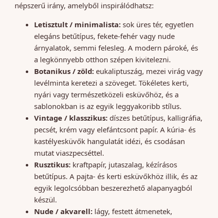
népszerű irány, amelyből inspirálódhatsz:
Letisztult / minimalista:
sok üres tér, egyetlen
elegáns betűtípus, fekete-fehér vagy nude
árnyalatok, semmi felesleg. A modern pároké, és
a legkönnyebb otthon szépen kivitelezni.
Botanikus / zöld:
eukaliptuszág, mezei virág vagy
levélminta keretezi a szöveget. Tökéletes kerti,
nyári vagy természetközeli esküvőhöz, és a
sablonokban is az egyik leggyakoribb stílus.
Vintage / klasszikus:
díszes betűtípus, kalligráfia,
pecsét, krém vagy elefántcsont papír. A kúria- és
kastélyesküvők hangulatát idézi, és csodásan
mutat viaszpecséttel.
Rusztikus:
kraftpapír, jutaszalag, kézírásos
betűtípus. A pajta- és kerti esküvőkhöz illik, és az
egyik legolcsóbban beszerezhető alapanyagból
készül.
Nude / akvarell:
lágy, festett átmenetek,