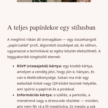
A teljes papírdekor egy stílusban
A meghívó ritkán áll önmagában — egy összehangolt
„papírcsalád” profi, átgondolt összképet ad, és otthon,
ugyanazzal a technikával az egész készlet elkészíthető. A
leggyakoribb kiegészítő elemek:
RSVP (visszajelző) kártya:
egy kisebb kártya,
amelyen a vendég jelzi, hogy jön-e, hányan, és
van-e ételérzékenysége. Sokan ma már egy
weboldal-linket vagy QR-kódot tesznek helyette,
ami spórol a papírral és a postával.
Információs kártya:
a szállás, a parkolás, a
menetrend vagy a dresscode részletei — minden,
ami nem fér rá a fő meghívóra. Ez megóv a sok