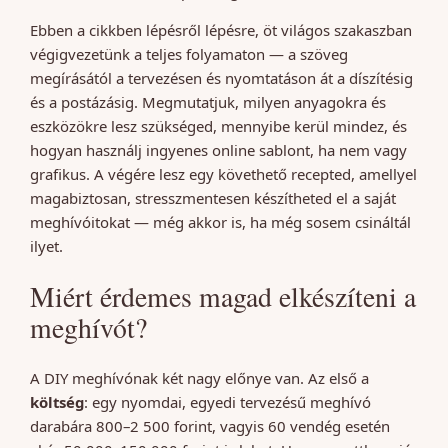
Ebben a cikkben lépésről lépésre, öt világos szakaszban
végigvezetünk a teljes folyamaton — a szöveg
megírásától a tervezésen és nyomtatáson át a díszítésig
és a postázásig. Megmutatjuk, milyen anyagokra és
eszközökre lesz szükséged, mennyibe kerül mindez, és
hogyan használj ingyenes online sablont, ha nem vagy
grafikus. A végére lesz egy követhető recepted, amellyel
magabiztosan, stresszmentesen készítheted el a saját
meghívóitokat — még akkor is, ha még sosem csináltál
ilyet.
Miért érdemes magad elkészíteni a
meghívót?
A DIY meghívónak két nagy előnye van. Az első a
költség
: egy nyomdai, egyedi tervezésű meghívó
darabára 800–2 500 forint, vagyis 60 vendég esetén