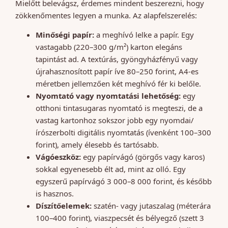
Mielőtt belevágsz, érdemes mindent beszerezni, hogy
zökkenőmentes legyen a munka. Az alapfelszerelés:
Minőségi papír:
a meghívó lelke a papír. Egy
vastagabb (220–300 g/m²) karton elegáns
tapintást ad. A textúrás, gyöngyházfényű vagy
újrahasznosított papír íve 80–250 forint, A4-es
méretben jellemzően két meghívó fér ki belőle.
Nyomtató vagy nyomtatási lehetőség:
egy
otthoni tintasugaras nyomtató is megteszi, de a
vastag kartonhoz sokszor jobb egy nyomdai/
írószerbolti digitális nyomtatás (ívenként 100–300
forint), amely élesebb és tartósabb.
Vágóeszköz:
egy papírvágó (görgős vagy karos)
sokkal egyenesebb élt ad, mint az olló. Egy
egyszerű papírvágó 3 000–8 000 forint, és később
is hasznos.
Díszítőelemek:
szatén- vagy jutaszalag (méterára
100–400 forint), viaszpecsét és bélyegző (szett 3