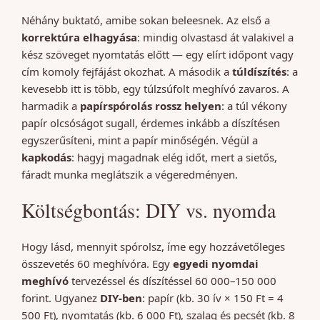
Néhány buktató, amibe sokan beleesnek. Az első a
korrektúra elhagyása
: mindig olvastasd át valakivel a
kész szöveget nyomtatás előtt — egy elírt időpont vagy
cím komoly fejfájást okozhat. A második a
túldíszítés
: a
kevesebb itt is több, egy túlzsúfolt meghívó zavaros. A
harmadik a
papírspórolás rossz helyen
: a túl vékony
papír olcsóságot sugall, érdemes inkább a díszítésen
egyszerűsíteni, mint a papír minőségén. Végül a
kapkodás
: hagyj magadnak elég időt, mert a sietős,
fáradt munka meglátszik a végeredményen.
Költségbontás: DIY vs. nyomda
Hogy lásd, mennyit spórolsz, íme egy hozzávetőleges
összevetés 60 meghívóra. Egy
egyedi nyomdai
meghívó
tervezéssel és díszítéssel 60 000–150 000
forint. Ugyanez
DIY-ben
: papír (kb. 30 ív × 150 Ft = 4
500 Ft), nyomtatás (kb. 6 000 Ft), szalag és pecsét (kb. 8