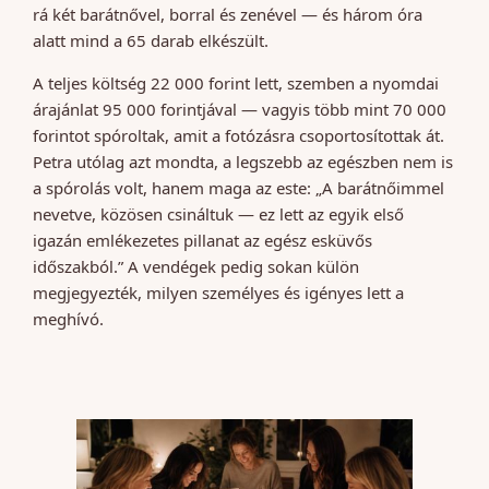
rá két barátnővel, borral és zenével — és három óra
alatt mind a 65 darab elkészült.
A teljes költség 22 000 forint lett, szemben a nyomdai
árajánlat 95 000 forintjával — vagyis több mint 70 000
forintot spóroltak, amit a fotózásra csoportosítottak át.
Petra utólag azt mondta, a legszebb az egészben nem is
a spórolás volt, hanem maga az este: „A barátnőimmel
nevetve, közösen csináltuk — ez lett az egyik első
igazán emlékezetes pillanat az egész esküvős
időszakból.” A vendégek pedig sokan külön
megjegyezték, milyen személyes és igényes lett a
meghívó.