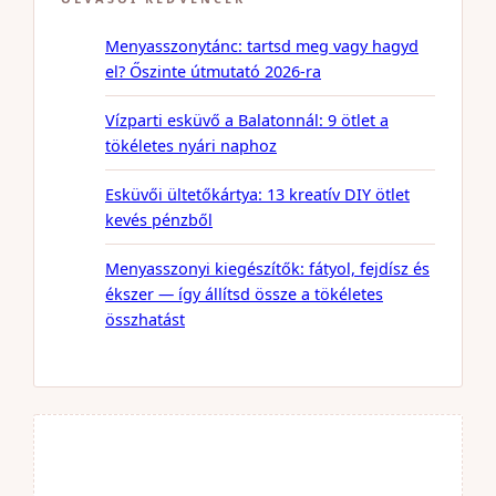
Menyasszonytánc: tartsd meg vagy hagyd
el? Őszinte útmutató 2026-ra
Vízparti esküvő a Balatonnál: 9 ötlet a
tökéletes nyári naphoz
Esküvői ültetőkártya: 13 kreatív DIY ötlet
kevés pénzből
Menyasszonyi kiegészítők: fátyol, fejdísz és
ékszer — így állítsd össze a tökéletes
összhatást