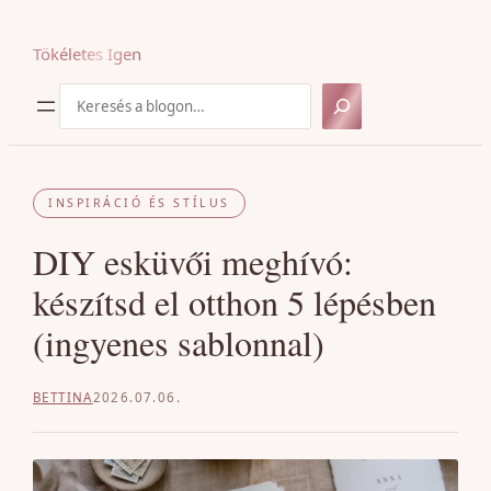
Ugrás
a
Tökéletes Igen
tartalomhoz
Keresés
INSPIRÁCIÓ ÉS STÍLUS
DIY esküvői meghívó:
készítsd el otthon 5 lépésben
(ingyenes sablonnal)
BETTINA
2026.07.06.