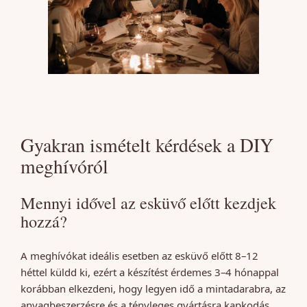
Gyakran ismételt kérdések a DIY
meghívóról
Mennyi idővel az esküvő előtt kezdjek
hozzá?
A meghívókat ideális esetben az esküvő előtt 8–12
héttel küldd ki, ezért a készítést érdemes 3–4 hónappal
korábban elkezdeni, hogy legyen idő a mintadarabra, az
anyagbeszerzésre és a tényleges gyártásra kapkodás