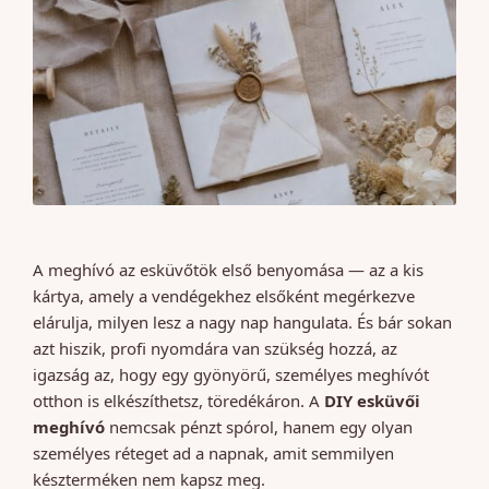
A meghívó az esküvőtök első benyomása — az a kis
kártya, amely a vendégekhez elsőként megérkezve
elárulja, milyen lesz a nagy nap hangulata. És bár sokan
azt hiszik, profi nyomdára van szükség hozzá, az
igazság az, hogy egy gyönyörű, személyes meghívót
otthon is elkészíthetsz, töredékáron. A
DIY esküvői
meghívó
nemcsak pénzt spórol, hanem egy olyan
személyes réteget ad a napnak, amit semmilyen
készterméken nem kapsz meg.