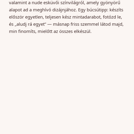
valamint a nude esküvői színvilágról, amely gyönyörű
alapot ad a meghívó dizájnjához. Egy búcsútipp: készíts
először egyetlen, teljesen kész mintadarabot, fotózd le,
és „aludj rá egyet” — másnap friss szemmel látod majd,
min finomíts, mielőtt az összes elkészül.