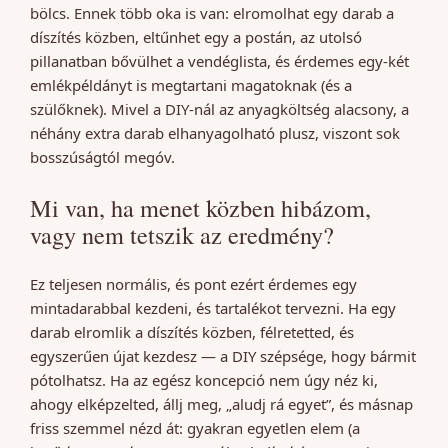
bölcs. Ennek több oka is van: elromolhat egy darab a
díszítés közben, eltűnhet egy a postán, az utolsó
pillanatban bővülhet a vendéglista, és érdemes egy-két
emlékpéldányt is megtartani magatoknak (és a
szülőknek). Mivel a DIY-nál az anyagköltség alacsony, a
néhány extra darab elhanyagolható plusz, viszont sok
bosszúságtól megóv.
Mi van, ha menet közben hibázom,
vagy nem tetszik az eredmény?
Ez teljesen normális, és pont ezért érdemes egy
mintadarabbal kezdeni, és tartalékot tervezni. Ha egy
darab elromlik a díszítés közben, félretetted, és
egyszerűen újat kezdesz — a DIY szépsége, hogy bármit
pótolhatsz. Ha az egész koncepció nem úgy néz ki,
ahogy elképzelted, állj meg, „aludj rá egyet”, és másnap
friss szemmel nézd át: gyakran egyetlen elem (a