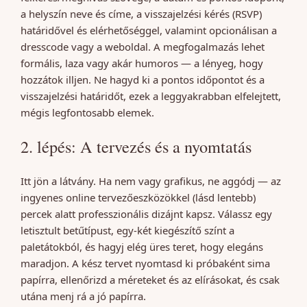
a helyszín neve és címe, a visszajelzési kérés (RSVP)
határidővel és elérhetőséggel, valamint opcionálisan a
dresscode vagy a weboldal. A megfogalmazás lehet
formális, laza vagy akár humoros — a lényeg, hogy
hozzátok illjen. Ne hagyd ki a pontos időpontot és a
visszajelzési határidőt, ezek a leggyakrabban elfelejtett,
mégis legfontosabb elemek.
2. lépés: A tervezés és a nyomtatás
Itt jön a látvány. Ha nem vagy grafikus, ne aggódj — az
ingyenes online tervezőeszközökkel (lásd lentebb)
percek alatt professzionális dizájnt kapsz. Válassz egy
letisztult betűtípust, egy-két kiegészítő színt a
paletátokból, és hagyj elég üres teret, hogy elegáns
maradjon. A kész tervet nyomtasd ki próbaként sima
papírra, ellenőrizd a méreteket és az elírásokat, és csak
utána menj rá a jó papírra.