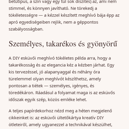
betűtípus, a szín vagy egy túl sok díszítés) az, ami nem
stimmel, és könnyen javítható. Ne törekedj a
tökéletességre — a kézzel készített meghívó bája épp az
apró egyediségeiben rejlik, nem a géppontos
szabályosságban.
Személyes, takarékos és gyönyörű
A DIY esküvői meghívó tökéletes példa arra, hogy a
takarékosság és az elegancia kéz a kézben járhat. Egy
kis tervezéssel, jó alapanyaggal és néhány óra
türelemmel olyan meghívót készíthetsz, amely
pontosan a tiétek — személyes, igényes, és
töredékáron. Ráadásul a folyamat maga is az esküvős
időszak egyik szép, közös emléke lehet.
A teljes papírdekorhoz nézd meg a héten megjelenő
cikkeinket is: az esküvői ültetőkártya kreatív DIY
ötleteiről, amely ugyanezzel a technikával készülhet,