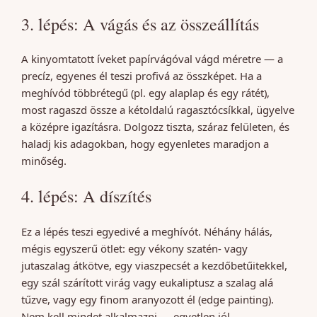
3. lépés: A vágás és az összeállítás
A kinyomtatott íveket papírvágóval vágd méretre — a
precíz, egyenes él teszi profivá az összképet. Ha a
meghívód többrétegű (pl. egy alaplap és egy rátét),
most ragaszd össze a kétoldalú ragasztócsíkkal, ügyelve
a középre igazításra. Dolgozz tiszta, száraz felületen, és
haladj kis adagokban, hogy egyenletes maradjon a
minőség.
4. lépés: A díszítés
Ez a lépés teszi egyedivé a meghívót. Néhány hálás,
mégis egyszerű ötlet: egy vékony szatén- vagy
jutaszalag átkötve, egy viaszpecsét a kezdőbetűitekkel,
egy szál szárított virág vagy eukaliptusz a szalag alá
tűzve, vagy egy finom aranyozott él (edge painting).
Nem kell mindet alkalmazni — egyetlen jól