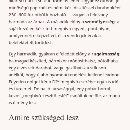
akár 50 000–150 000 forint is lehet. Ugyanez otthon, jó
minőségű papírból és némi kézi díszítéssel darabonként
250–600 forintból kihozható — vagyis a fele vagy
harmada az árnak. A második előny a
személyesség
: a
saját kezűleg készített meghívó egyedi, pont olyan,
amilyennek elképzelted, és a vendégek érzik a
belefektetett törődést.
Egy harmadik, gyakran elfeledett előny a
rugalmasság
:
ha magad készíted, bármikor módosíthatsz, pótolhatsz
egy elveszett darabot, vagy igazíthatsz a stíluson
anélkül, hogy újabb nyomdai rendelést kellene leadnod.
Egyetlen dolgot kér a DIY meghívó cserébe: egy kis időt
és türelmet. De ha jó társasággal, egy pohár borral,
közös „meghívó-készítő estét” csináltok belőle, az maga
is élmény lesz.
Amire szükséged lesz