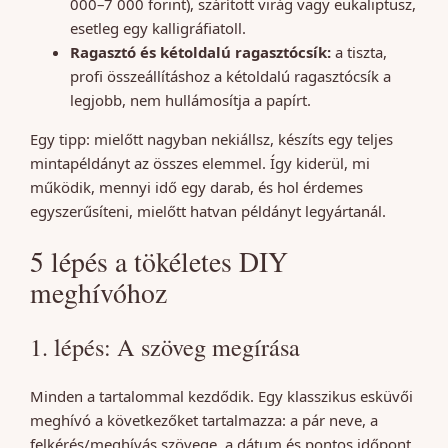
000–7 000 forint), szárított virág vagy eukaliptusz,
esetleg egy kalligráfiatoll.
Ragasztó és kétoldalú ragasztócsík:
a tiszta,
profi összeállításhoz a kétoldalú ragasztócsík a
legjobb, nem hullámosítja a papírt.
Egy tipp: mielőtt nagyban nekiállsz, készíts egy teljes
mintapéldányt az összes elemmel. Így kiderül, mi
működik, mennyi idő egy darab, és hol érdemes
egyszerűsíteni, mielőtt hatvan példányt legyártanál.
5 lépés a tökéletes DIY
meghívóhoz
1. lépés: A szöveg megírása
Minden a tartalommal kezdődik. Egy klasszikus esküvői
meghívó a következőket tartalmazza: a pár neve, a
felkérés/meghívás szövege, a dátum és pontos időpont,