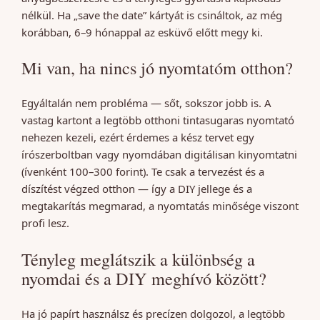
nélkül. Ha „save the date” kártyát is csináltok, az még
korábban, 6–9 hónappal az esküvő előtt megy ki.
Mi van, ha nincs jó nyomtatóm otthon?
Egyáltalán nem probléma — sőt, sokszor jobb is. A
vastag kartont a legtöbb otthoni tintasugaras nyomtató
nehezen kezeli, ezért érdemes a kész tervet egy
írószerboltban vagy nyomdában digitálisan kinyomtatni
(ívenként 100–300 forint). Te csak a tervezést és a
díszítést végzed otthon — így a DIY jellege és a
megtakarítás megmarad, a nyomtatás minősége viszont
profi lesz.
Tényleg meglátszik a különbség a
nyomdai és a DIY meghívó között?
Ha jó papírt használsz és precízen dolgozol, a legtöbb