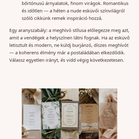
bőrtónusú árnyalatok, finom virágok. Romantikus
és időtlen — a héten a nude esküvői színvilágról
szóló cikkünk remek inspiráció hozzá.
Egy aranyszabály: a meghívó stílusa előlegezze meg azt,
amit a vendégek a helyszínen látni fognak. Ha az esküvő
letisztult és modern, ne küldj burjánzó, díszes meghívót
— a koherens élmény már a postaládában elkezdődik.
Válassz egyetlen irányt, és vidd végig következetesen.