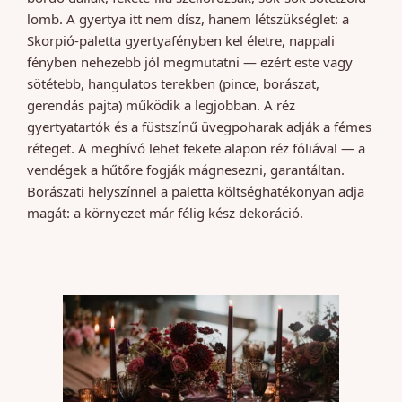
lomb. A gyertya itt nem dísz, hanem létszükséglet: a
Skorpió-paletta gyertyafényben kel életre, nappali
fényben nehezebb jól megmutatni — ezért este vagy
sötétebb, hangulatos terekben (pince, borászat,
gerendás pajta) működik a legjobban. A réz
gyertyatartók és a füstszínű üvegpoharak adják a fémes
réteget. A meghívó lehet fekete alapon réz fóliával — a
vendégek a hűtőre fogják mágnesezni, garantáltan.
Borászati helyszínnel a paletta költséghatékonyan adja
magát: a környezet már félig kész dekoráció.