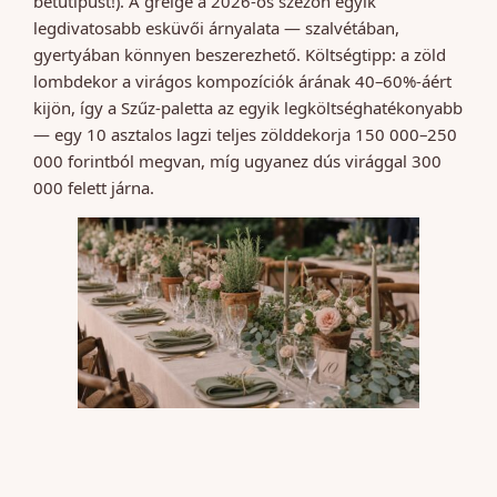
betűtípust!). A greige a 2026-os szezon egyik
legdivatosabb esküvői árnyalata — szalvétában,
gyertyában könnyen beszerezhető. Költségtipp: a zöld
lombdekor a virágos kompozíciók árának 40–60%-áért
kijön, így a Szűz-paletta az egyik legköltséghatékonyabb
— egy 10 asztalos lagzi teljes zölddekorja 150 000–250
000 forintból megvan, míg ugyanez dús virággal 300
000 felett járna.