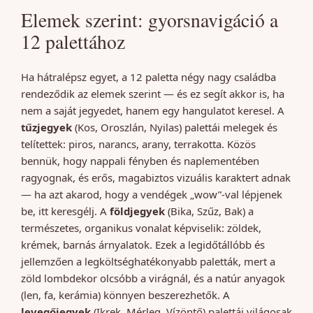
Elemek szerint: gyorsnavigáció a
12 palettához
Ha hátralépsz egyet, a 12 paletta négy nagy családba
rendeződik az elemek szerint — és ez segít akkor is, ha
nem a saját jegyedet, hanem egy hangulatot keresel. A
tűzjegyek
(Kos, Oroszlán, Nyilas) palettái melegek és
telítettek: piros, narancs, arany, terrakotta. Közös
bennük, hogy nappali fényben és naplementében
ragyognak, és erős, magabiztos vizuális karaktert adnak
— ha azt akarod, hogy a vendégek „wow”-val lépjenek
be, itt keresgélj. A
földjegyek
(Bika, Szűz, Bak) a
természetes, organikus vonalat képviselik: zöldek,
krémek, barnás árnyalatok. Ezek a legidőtállóbb és
jellemzően a legköltséghatékonyabb paletták, mert a
zöld lombdekor olcsóbb a virágnál, és a natúr anyagok
(len, fa, kerámia) könnyen beszerezhetők. A
levegőjegyek
(Ikrek, Mérleg, Vízöntő) palettái világosak