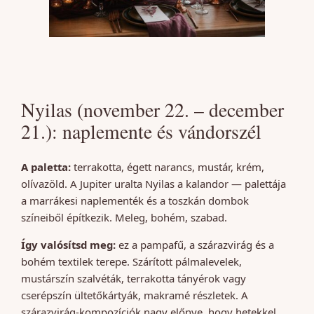
Nyilas (november 22. – december
21.): naplemente és vándorszél
A paletta:
terrakotta, égett narancs, mustár, krém,
olívazöld. A Jupiter uralta Nyilas a kalandor — palettája
a marrákesi naplementék és a toszkán dombok
színeiből építkezik. Meleg, bohém, szabad.
Így valósítsd meg:
ez a pampafű, a szárazvirág és a
bohém textilek terepe. Szárított pálmalevelek,
mustárszín szalvéták, terrakotta tányérok vagy
cserépszín ültetőkártyák, makramé részletek. A
szárazvirág-kompozíciók nagy előnye, hogy hetekkel