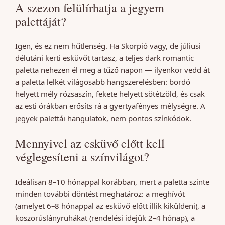
A szezon felülírhatja a jegyem
palettáját?
Igen, és ez nem hűtlenség. Ha Skorpió vagy, de júliusi
délutáni kerti esküvőt tartasz, a teljes dark romantic
paletta nehezen él meg a tűző napon — ilyenkor vedd át
a paletta lelkét világosabb hangszerelésben: bordó
helyett mély rózsaszín, fekete helyett sötétzöld, és csak
az esti órákban erősíts rá a gyertyafényes mélységre. A
jegyek palettái hangulatok, nem pontos színkódok.
Mennyivel az esküvő előtt kell
véglegesíteni a színvilágot?
Ideálisan 8–10 hónappal korábban, mert a paletta szinte
minden további döntést meghatároz: a meghívót
(amelyet 6–8 hónappal az esküvő előtt illik kiküldeni), a
koszorúslányruhákat (rendelési idejük 2–4 hónap), a