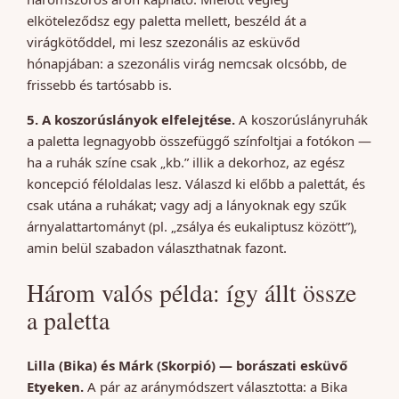
elköteleződsz egy paletta mellett, beszéld át a
virágkötőddel, mi lesz szezonális az esküvőd
hónapjában: a szezonális virág nemcsak olcsóbb, de
frissebb és tartósabb is.
5. A koszorúslányok elfelejtése.
A koszorúslányruhák
a paletta legnagyobb összefüggő színfoltjai a fotókon —
ha a ruhák színe csak „kb.” illik a dekorhoz, az egész
koncepció féloldalas lesz. Válaszd ki előbb a palettát, és
csak utána a ruhákat; vagy adj a lányoknak egy szűk
árnyalattartományt (pl. „zsálya és eukaliptusz között”),
amin belül szabadon választhatnak fazont.
Három valós példa: így állt össze
a paletta
Lilla (Bika) és Márk (Skorpió) — borászati esküvő
Etyeken.
A pár az aránymódszert választotta: a Bika