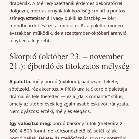
drapériák. A Mérleg-palettánál érdemes dekoratőrrel
dolgozni, mert az árnyalatok közelsége miatt a pontos
színegyeztetésen áll vagy bukik az összkép — kérj
moodboardot és fizikai mintát is. Ez a paletta minden
évszakban működik, de a szeptember-októberi aranyló
fényben a legszebb.
Skorpió (október 23. – november
21.): éjbordó és titokzatos mélység
A paletta:
mély bordó (oxblood), padlizsán, fekete,
sötétzöld, réz akcentus. A Plútó uralta Skorpió palettája
drámai és felejthetetlen — ez a „dark romantic” stílus,
amely az utóbbi évek legizgalmasabb esküvői irányzata.
Nem gyászos: érzéki, mély és elegáns.
Így valósítsd meg:
bordó bársony futók (méterára 2
500–4 500 forint, de kölcsönözhető is), sötét kálák,
bordó dáliák, fekete-lila szellőrózsák, sok-sok sötétzöld