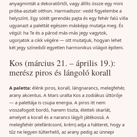
anyagmintát a dekoratőrtől, vagy állíts össze egy mini
próba-asztalt otthon. Harmadszor: vedd figyelembe a
helyszínt. Egy sötét gerendás pajta és egy fehér falú villa
ugyanazt a palettát egészen másképp mutatja meg. És
végül: ha Te és a párod más-más jegy vagytok,
ugorjatok a cikk végére — ott mutatjuk, hogyan lehet
két jegy színeiből egyetlen harmonikus világot építeni.
Kos (március 21. – április 19.):
merész piros és lángoló korall
A paletta:
élénk piros, korall, lángnarancs, melegfehér,
arany akcentus. A Mars uralta Kos a zodiákus úttörője
— a palettája is csupa energia. A piros itt nem
visszafogott bordó, hanem tiszta, életteli skarlát,
amelyet a korall és a narancs lágyít játékossá. A
melegfehér (elefántcsont, krém) adja a hátteret, hogy a
tűz ne legyen túlterhelő, az arany pedig az ünnepi