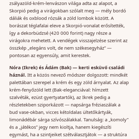
zsályazöld-krém-lenvászon világa adta az alapot, a
Skorpió pedig a virágokban szólalt meg — mély bordó
dáliák és oxblood rózsák a zöld lombok között. A
borászat téglafalai eleve a Skorpió-vonalat erősítették,
így a dekorbüdzsé (420 000 forint) nagy része a
virágokra mehetett. A vendégek visszajelzése szerint az
összkép „elegáns volt, de nem székesegyház” —
pontosan az egyensúly, amit kerestek.
Nóra (Ikrek) és Ádám (Bak) — kerti esküvő családi
háznál.
Itt a közös nevező módszer dolgozott: mindkét
palettában szerepel a krém és egy zöld árnyalat. Az alap
krém-fenyőzöld lett (Bak-eleganciával: hímzett
szalvéták, ezüst gyertyatartók), az Ikrek pedig a
részletekben sziporkázott — napsárga fréziaszálak a
bud vase-okban, vicces kétoldalas ültetőkártyák,
limonádébár sárga szívószálakkal. Tanulság: a „komoly”
és a „játékos” jegy nem kioltja, hanem kiegészíti
egymást, ha a szintjeiket szétválasztjátok — a struktúra