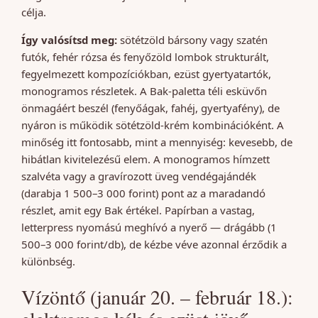
célja.
Így valósítsd meg:
sötétzöld bársony vagy szatén
futók, fehér rózsa és fenyőzöld lombok strukturált,
fegyelmezett kompozíciókban, ezüst gyertyatartók,
monogramos részletek. A Bak-paletta téli esküvőn
önmagáért beszél (fenyőágak, fahéj, gyertyafény), de
nyáron is működik sötétzöld-krém kombinációként. A
minőség itt fontosabb, mint a mennyiség: kevesebb, de
hibátlan kivitelezésű elem. A monogramos hímzett
szalvéta vagy a gravírozott üveg vendégajándék
(darabja 1 500–3 000 forint) pont az a maradandó
részlet, amit egy Bak értékel. Papírban a vastag,
letterpress nyomású meghívó a nyerő — drágább (1
500–3 000 forint/db), de kézbe véve azonnal érződik a
különbség.
Vízöntő (január 20. – február 18.):