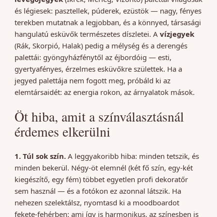
és légiesek: pasztellek, púderek, ezüstök — nagy, fényes
terekben mutatnak a legjobban, és a könnyed, társasági
hangulatú esküvők természetes díszletei. A
vízjegyek
(Rák, Skorpió, Halak) pedig a mélység és a derengés
palettái: gyöngyházfénytől az éjbordóig — esti,
gyertyafényes, érzelmes esküvőkre születtek. Ha a
jegyed palettája nem fogott meg, próbáld ki az
elemtársaidét: az energia rokon, az árnyalatok mások.
Öt hiba, amit a színválasztásnál
érdemes elkerülni
1. Túl sok szín.
A leggyakoribb hiba: minden tetszik, és
minden bekerül. Négy-öt elemnél (két fő szín, egy-két
kiegészítő, egy fém) többet egyetlen profi dekoratőr
sem használ — és a fotókon ez azonnal látszik. Ha
nehezen szelektálsz, nyomtasd ki a moodboardot
fekete-fehérben: ami így is harmonikus, az színesben is