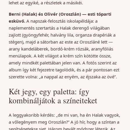
lehet az egyiké, a részletek a másikéi.
Berni (Halak) és Olivér (Oroszlán) — esti tóparti
esküvő.
A napszak-felosztás iskolapéldája: a
naplementés szertartás a Halak derengő világában
zajlott (gyöngyfehér, halvány lila, organza drapériák a
stégen), majd a sátorban az este az Oroszláné lett —
arany kandeláberek, bordó-krém rózsák, aranyfóliás
menülapok. A két világot a krém szín kötötte össze,
amely mindkét palettában jelen van. A fotós szerint az
album így két fejezetre tagolódik, és a pár pontosan ezt
szerette volna: „a nappal az enyém, az éjszaka az övé”.
Két jegy, egy paletta: így
kombináljátok a színeiteket
A leggyakoribb kérdés: „de mi van, ha én Halak vagyok,
a vőlegényem meg Oroszlán?” A jó hír, hogy a színtan a
segítségetekre siet. Három bevált módszer létezik. Az