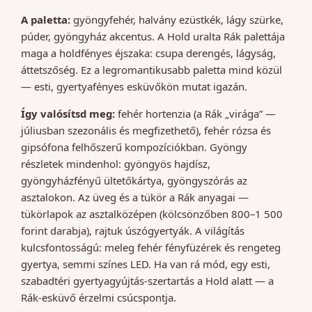
A paletta:
gyöngyfehér, halvány ezüstkék, lágy szürke,
púder, gyöngyház akcentus. A Hold uralta Rák palettája
maga a holdfényes éjszaka: csupa derengés, lágyság,
áttetszőség. Ez a legromantikusabb paletta mind közül
— esti, gyertyafényes esküvőkön mutat igazán.
Így valósítsd meg:
fehér hortenzia (a Rák „virága” —
júliusban szezonális és megfizethető), fehér rózsa és
gipsófona felhőszerű kompozíciókban. Gyöngy
részletek mindenhol: gyöngyös hajdísz,
gyöngyházfényű ültetőkártya, gyöngyszórás az
asztalokon. Az üveg és a tükör a Rák anyagai —
tükörlapok az asztalközépen (kölcsönzőben 800–1 500
forint darabja), rajtuk úszógyertyák. A világítás
kulcsfontosságú: meleg fehér fényfüzérek és rengeteg
gyertya, semmi színes LED. Ha van rá mód, egy esti,
szabadtéri gyertyagyújtás-szertartás a Hold alatt — a
Rák-esküvő érzelmi csúcspontja.