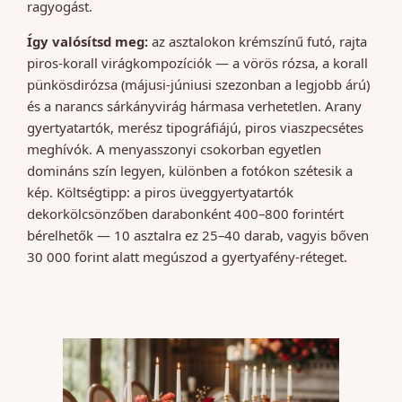
ragyogást.
Így valósítsd meg:
az asztalokon krémszínű futó, rajta
piros-korall virágkompozíciók — a vörös rózsa, a korall
pünkösdirózsa (májusi-júniusi szezonban a legjobb árú)
és a narancs sárkányvirág hármasa verhetetlen. Arany
gyertyatartók, merész tipográfiájú, piros viaszpecsétes
meghívók. A menyasszonyi csokorban egyetlen
domináns szín legyen, különben a fotókon szétesik a
kép. Költségtipp: a piros üveggyertyatartók
dekorkölcsönzőben darabonként 400–800 forintért
bérelhetők — 10 asztalra ez 25–40 darab, vagyis bőven
30 000 forint alatt megúszod a gyertyafény-réteget.