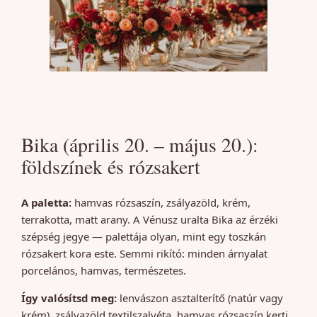
Bika (április 20. – május 20.):
földszínek és rózsakert
A paletta:
hamvas rózsaszín, zsályazöld, krém,
terrakotta, matt arany. A Vénusz uralta Bika az érzéki
szépség jegye — palettája olyan, mint egy toszkán
rózsakert kora este. Semmi rikító: minden árnyalat
porcelános, hamvas, természetes.
Így valósítsd meg:
lenvászon asztalterítő (natúr vagy
krém), zsályazöld textilszalvéta, hamvas rózsaszín kerti