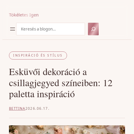
Ugrás
a
Tökéletes Igen
tartalomhoz
Keresés
INSPIRÁCIÓ ÉS STÍLUS
Esküvői dekoráció a
csillagjegyed színeiben: 12
paletta inspiráció
BETTINA
2026.06.17.