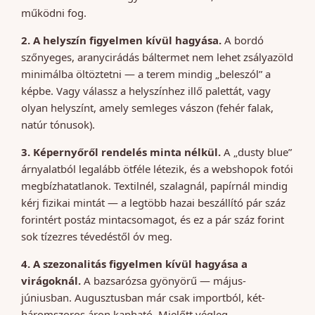
működni fog.
2. A helyszín figyelmen kívül hagyása.
A bordó
szőnyeges, aranycirádás báltermet nem lehet zsályazöld
minimálba öltöztetni — a terem mindig „beleszól” a
képbe. Vagy válassz a helyszínhez illő palettát, vagy
olyan helyszínt, amely semleges vászon (fehér falak,
natúr tónusok).
3. Képernyőről rendelés minta nélkül.
A „dusty blue”
árnyalatból legalább ötféle létezik, és a webshopok fotói
megbízhatatlanok. Textilnél, szalagnál, papírnál mindig
kérj fizikai mintát — a legtöbb hazai beszállító pár száz
forintért postáz mintacsomagot, és ez a pár száz forint
sok tízezres tévedéstől óv meg.
4. A szezonalitás figyelmen kívül hagyása a
virágoknál.
A bazsarózsa gyönyörű — május-
júniusban. Augusztusban már csak importból, két-
háromszoros áron kapható. Mielőtt végleg