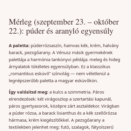
Mérleg (szeptember 23. – október
22.): púder és aranyló egyensúly
A paletta:
púderrózsaszín, hamvas kék, krém, halvány
barack, pezsgőarany. A Vénusz másik gyermekének
palettája a harmónia tankönyvi példája: meleg és hideg
árnyalatok tökéletes egyensúlyban. Ez a klasszikus
„romantikus esküvő” színvilág — nem véletlenül a
legnépszerűbb paletta a magyar esküvőkön.
Így valósítsd meg:
a kulcs a szimmetria. Páros
elrendezések: két virágoszlop a szertartási kapunál,
páros gyertyasorok, középre zárt asztaldekor. Virágban
a púder rózsa, a barack lisianthus és a kék szellőrózsa
hármasa, krém kiegészítőkkel. A pezsgőarany a
textilekben jelenhet meg: futó, szalagok, fátyolszerű