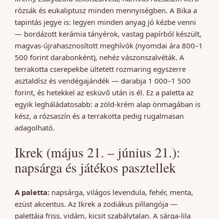
rózsák és eukaliptusz minden mennyiségben. A Bika a
tapintás jegye is: legyen minden anyag jó kézbe venni
— bordázott kerámia tányérok, vastag papírból készült,
magvas-újrahasznosított meghívók (nyomdai ára 800–1
500 forint darabonként), nehéz vászonszalvéták. A
terrakotta cserepekbe ültetett rozmaring egyszerre
asztaldísz és vendégajándék — darabja 1 000–1 500
forint, és hetekkel az esküvő után is él. Ez a paletta az
egyik legháládatosabb: a zöld-krém alap önmagában is
kész, a rózsaszín és a terrakotta pedig rugalmasan
adagolható.
Ikrek (május 21. – június 21.):
napsárga és játékos pasztellek
A paletta:
napsárga, világos levendula, fehér, menta,
ezüst akcentus. Az Ikrek a zodiákus pillangója —
palettája friss, vidám, kicsit szabálytalan. A sárga-lila