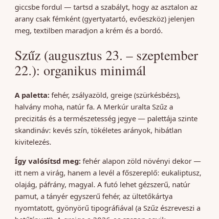
giccsbe fordul — tartsd a szabályt, hogy az asztalon az
arany csak fémként (gyertyatartó, evőeszköz) jelenjen
meg, textilben maradjon a krém és a bordó.
Szűz (augusztus 23. – szeptember
22.): organikus minimál
A paletta:
fehér, zsályazöld, greige (szürkésbézs),
halvány moha, natúr fa. A Merkúr uralta Szűz a
precizitás és a természetesség jegye — palettája szinte
skandináv: kevés szín, tökéletes arányok, hibátlan
kivitelezés.
Így valósítsd meg:
fehér alapon zöld növényi dekor —
itt nem a virág, hanem a levél a főszereplő: eukaliptusz,
olajág, páfrány, magyal. A futó lehet gézszerű, natúr
pamut, a tányér egyszerű fehér, az ültetőkártya
nyomtatott, gyönyörű tipográfiával (a Szűz észreveszi a