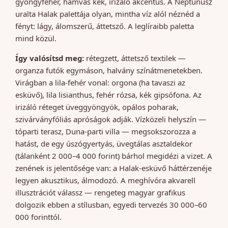
gyöngyfehér, hamvas kék, irizáló akcentus. A Neptunusz
uralta Halak palettája olyan, mintha víz alól néznéd a
fényt: lágy, álomszerű, áttetsző. A leglíraibb paletta
mind közül.
Így valósítsd meg:
rétegzett, áttetsző textilek —
organza futók egymáson, halvány színátmenetekben.
Virágban a lila-fehér vonal: orgona (ha tavaszi az
esküvő), lila lisianthus, fehér rózsa, kék gipsófona. Az
irizáló réteget üveggyöngyök, opálos poharak,
szivárványfóliás apróságok adják. Vízközeli helyszín —
tóparti terasz, Duna-parti villa — megsokszorozza a
hatást, de egy úszógyertyás, üvegtálas asztaldekor
(tálanként 2 000–4 000 forint) bárhol megidézi a vizet. A
zenének is jelentősége van: a Halak-esküvő háttérzenéje
legyen akusztikus, álmodozó. A meghívóra akvarell
illusztrációt válassz — rengeteg magyar grafikus
dolgozik ebben a stílusban, egyedi tervezés 30 000–60
000 forinttól.