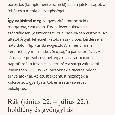
párosítás (komplementer színek!) adja a játékosságot, a
fehér és a menta a levegősséget.
Így valósítsd meg:
vegyes virágkompozíciók —
margaréta, szarkaláb, frézia, levendulaszálak —
szándékosan „összevissza”, bud vase-okban elszórva. Az
ültetőkártyák lehetnek kétoldalasak vicces kérdéssel a
hátoldalon (tipikus Ikrek-gesztus), a menü mellé
kerülhet egy mini „esküvői újság” a pár sztorijával. A
sárga a legolcsóbb színek egyike a virágpiacon: a
napraforgó, a frézia és a kerti rózsa sárga változatai
jellemzően 20–30%-kal olcsóbbak a divatos púder
árnyalatoknál. Az ezüst akcentust hozhatják a
kölcsönzött gyertyatartók és a szürkés-ezüst
eukaliptusz.
Rák (június 22. – július 22.):
holdfény és gyöngyház