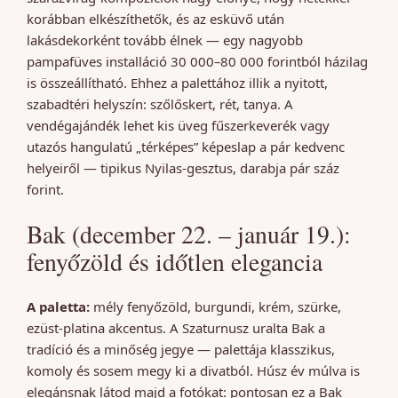
korábban elkészíthetők, és az esküvő után
lakásdekorként tovább élnek — egy nagyobb
pampafüves installáció 30 000–80 000 forintból házilag
is összeállítható. Ehhez a palettához illik a nyitott,
szabadtéri helyszín: szőlőskert, rét, tanya. A
vendégajándék lehet kis üveg fűszerkeverék vagy
utazós hangulatú „térképes” képeslap a pár kedvenc
helyeiről — tipikus Nyilas-gesztus, darabja pár száz
forint.
Bak (december 22. – január 19.):
fenyőzöld és időtlen elegancia
A paletta:
mély fenyőzöld, burgundi, krém, szürke,
ezüst-platina akcentus. A Szaturnusz uralta Bak a
tradíció és a minőség jegye — palettája klasszikus,
komoly és sosem megy ki a divatból. Húsz év múlva is
elegánsnak látod majd a fotókat: pontosan ez a Bak