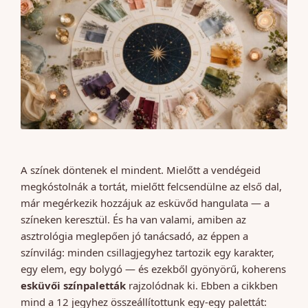
A színek döntenek el mindent. Mielőtt a vendégeid
megkóstolnák a tortát, mielőtt felcsendülne az első dal,
már megérkezik hozzájuk az esküvőd hangulata — a
színeken keresztül. És ha van valami, amiben az
asztrológia meglepően jó tanácsadó, az éppen a
színvilág: minden csillagjegyhez tartozik egy karakter,
egy elem, egy bolygó — és ezekből gyönyörű, koherens
esküvői színpaletták
rajzolódnak ki. Ebben a cikkben
mind a 12 jegyhez összeállítottunk egy-egy palettát: