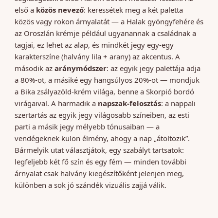
első a
közös nevező
: keressétek meg a két paletta
közös vagy rokon árnyalatát — a Halak gyöngyfehére és
az Oroszlán krémje például ugyanannak a családnak a
tagjai, ez lehet az alap, és mindkét jegy egy-egy
karakterszíne (halvány lila + arany) az akcentus. A
második az
aránymódszer
: az egyik jegy palettája adja
a 80%-ot, a másiké egy hangsúlyos 20%-ot — mondjuk
a Bika zsályazöld-krém világa, benne a Skorpió bordó
virágaival. A harmadik a
napszak-felosztás
: a nappali
szertartás az egyik jegy világosabb színeiben, az esti
parti a másik jegy mélyebb tónusaiban — a
vendégeknek külön élmény, ahogy a nap „átöltözik”.
Bármelyik utat választjátok, egy szabályt tartsatok:
legfeljebb két fő szín és egy fém — minden további
árnyalat csak halvány kiegészítőként jelenjen meg,
különben a sok jó szándék vizuális zajjá válik.