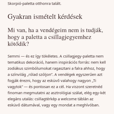
Skorpió-paletta otthonra talált.
Gyakran ismételt kérdések
Mi van, ha a vendégeim nem is tudják,
hogy a paletta a csillagjegyemhez
kötődik?
Semmi — és ez így tökéletes. A csillagjegy-paletta nem
tematikus dekoráció, hanem inspirációs forrás: nem kell
zodiákus szimbólumokat ragasztani a falra ahhoz, hogy
a színvilág „rólad szóljon”. A vendégek egyszerűen azt
fogják érezni, hogy az esküvő valahogy nagyon „Ti
vagytok” — és pontosan ez a cél. Ha viszont szeretnéd
finoman megmutatni az asztrológiai szálat, elég egy-két
elegáns utalás: csillagtérkép a welcome táblán az
esküvő dátumával, vagy egy mondat a meghívóban.