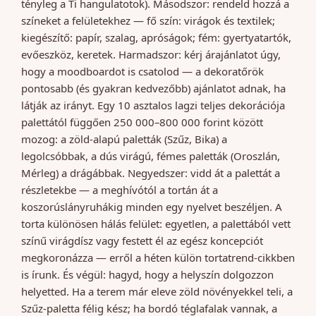
tényleg a Ti hangulatotok). Másodszor: rendeld hozzá a
színeket a felületekhez — fő szín: virágok és textilek;
kiegészítő: papír, szalag, apróságok; fém: gyertyatartók,
evőeszköz, keretek. Harmadszor: kérj árajánlatot úgy,
hogy a moodboardot is csatolod — a dekoratőrök
pontosabb (és gyakran kedvezőbb) ajánlatot adnak, ha
látják az irányt. Egy 10 asztalos lagzi teljes dekorációja
palettától függően 250 000–800 000 forint között
mozog: a zöld-alapú paletták (Szűz, Bika) a
legolcsóbbak, a dús virágú, fémes paletták (Oroszlán,
Mérleg) a drágábbak. Negyedszer: vidd át a palettát a
részletekbe — a meghívótól a tortán át a
koszorúslányruhákig minden egy nyelvet beszéljen. A
torta különösen hálás felület: egyetlen, a palettából vett
színű virágdísz vagy festett él az egész koncepciót
megkoronázza — erről a héten külön tortatrend-cikkben
is írunk. És végül: hagyd, hogy a helyszín dolgozzon
helyetted. Ha a terem már eleve zöld növényekkel teli, a
Szűz-paletta félig kész; ha bordó téglafalak vannak, a