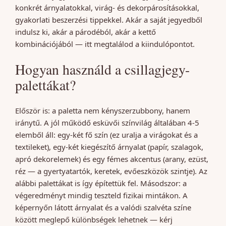
konkrét árnyalatokkal, virág- és dekorpárosításokkal,
gyakorlati beszerzési tippekkel. Akár a saját jegyedből
indulsz ki, akár a párodéból, akár a kettő
kombinációjából — itt megtalálod a kiindulópontot.
Hogyan használd a csillagjegy-
palettákat?
Először is: a paletta nem kényszerzubbony, hanem
iránytű. A jól működő esküvői színvilág általában 4-5
elemből áll: egy-két fő szín (ez uralja a virágokat és a
textileket), egy-két kiegészítő árnyalat (papír, szalagok,
apró dekorelemek) és egy fémes akcentus (arany, ezüst,
réz — a gyertyatartók, keretek, evőeszközök szintje). Az
alábbi palettákat is így építettük fel. Másodszor: a
végeredményt mindig teszteld fizikai mintákon. A
képernyőn látott árnyalat és a valódi szalvéta színe
között meglepő különbségek lehetnek — kérj