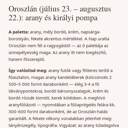
Oroszlán (július 23. – augusztus
22.): arany és királyi pompa
A paletta:
arany, mély bordó, krém, napsárga-
borostyán, fekete akcentus mértékkel. A Nap uralta
Oroszlán nem fél a ragyogástól — az ő palettája az
ünnepélyesség maga. Az arany itt nem kiegészítő,
hanem főszereplő.
Így valósítsd meg:
arany futók vagy flitteres terítő a
főasztalon, magas arany kandeláberek (kölcsönzés 2
500–5 000 forint darabonként — elég 3-4 a fő
látványpontokra), bordó bársonyszalagok, krém és
bordó rózsák tömött, kerek kötésben. A meghívó
aranyfóliázott — nyomdában a fóliaprégelés felára kb.
300–600 forint darabonként, de az Oroszlán-hatás
garantált. A fekete vékony vonalakban jelenhet meg:
tányérszegély, tipográfia. Vigyázat: az arany túladagolva