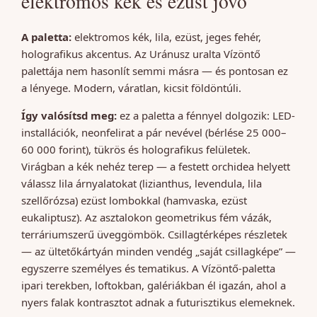
elektromos kék és ezüst jövő
A paletta:
elektromos kék, lila, ezüst, jeges fehér,
holografikus akcentus. Az Uránusz uralta Vízöntő
palettája nem hasonlít semmi másra — és pontosan ez
a lényege. Modern, váratlan, kicsit földöntúli.
Így valósítsd meg:
ez a paletta a fénnyel dolgozik: LED-
installációk, neonfelirat a pár nevével (bérlése 25 000–
60 000 forint), tükrös és holografikus felületek.
Virágban a kék nehéz terep — a festett orchidea helyett
válassz lila árnyalatokat (lizianthus, levendula, lila
szellőrózsa) ezüst lombokkal (hamvaska, ezüst
eukaliptusz). Az asztalokon geometrikus fém vázák,
terráriumszerű üveggömbök. Csillagtérképes részletek
— az ültetőkártyán minden vendég „saját csillagképe” —
egyszerre személyes és tematikus. A Vízöntő-paletta
ipari terekben, loftokban, galériákban él igazán, ahol a
nyers falak kontrasztot adnak a futurisztikus elemeknek.