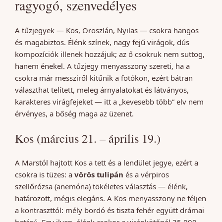
ragyogó, szenvedélyes
A tűzjegyek — Kos, Oroszlán, Nyilas — csokra hangos
és magabiztos. Élénk színek, nagy fejű virágok, dús
kompozíciók illenek hozzájuk; az ő csokruk nem suttog,
hanem énekel. A tűzjegy menyasszony szereti, ha a
csokra már messziről kitűnik a fotókon, ezért bátran
választhat telített, meleg árnyalatokat és látványos,
karakteres virágfejeket — itt a „kevesebb több” elv nem
érvényes, a bőség maga az üzenet.
Kos (március 21. – április 19.)
A Marstól hajtott Kos a tett és a lendület jegye, ezért a
csokra is tüzes: a
vörös tulipán
és a vérpiros
szellőrózsa (anemóna) tökéletes választás — élénk,
határozott, mégis elegáns. A Kos menyasszony ne féljen
a kontraszttól: mély bordó és tiszta fehér együtt drámai