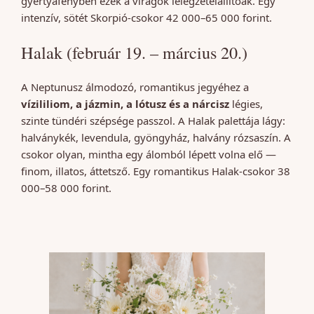
gyertyafényben ezek a virágok lélegzetelállítóak. Egy
intenzív, sötét Skorpió-csokor 42 000–65 000 forint.
Halak (február 19. – március 20.)
A Neptunusz álmodozó, romantikus jegyéhez a
vízililiom, a jázmin, a lótusz és a nárcisz
légies,
szinte tündéri szépsége passzol. A Halak palettája lágy:
halványkék, levendula, gyöngyház, halvány rózsaszín. A
csokor olyan, mintha egy álomból lépett volna elő —
finom, illatos, áttetsző. Egy romantikus Halak-csokor 38
000–58 000 forint.