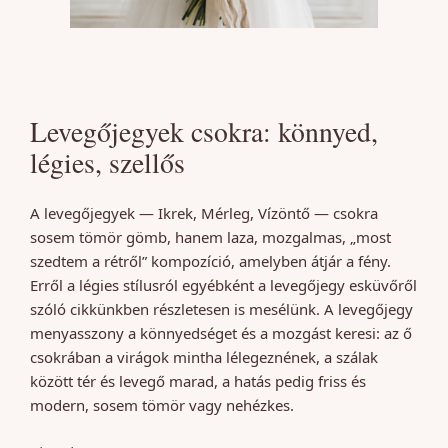
Levegőjegyek csokra: könnyed,
légies, szellős
A levegőjegyek — Ikrek, Mérleg, Vízöntő — csokra
sosem tömör gömb, hanem laza, mozgalmas, „most
szedtem a rétről” kompozíció, amelyben átjár a fény.
Erről a légies stílusról egyébként a levegőjegy esküvőről
szóló cikkünkben részletesen is mesélünk. A levegőjegy
menyasszony a könnyedséget és a mozgást keresi: az ő
csokrában a virágok mintha lélegeznének, a szálak
között tér és levegő marad, a hatás pedig friss és
modern, sosem tömör vagy nehézkes.