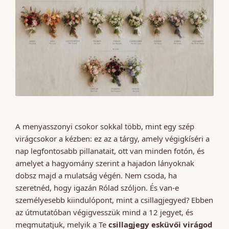
A menyasszonyi csokor sokkal több, mint egy szép
virágcsokor a kézben: ez az a tárgy, amely végigkíséri a
nap legfontosabb pillanatait, ott van minden fotón, és
amelyet a hagyomány szerint a hajadon lányoknak
dobsz majd a mulatság végén. Nem csoda, ha
szeretnéd, hogy igazán Rólad szóljon. És van-e
személyesebb kiindulópont, mint a csillagjegyed? Ebben
az útmutatóban végigvesszük mind a 12 jegyet, és
megmutatjuk, melyik a Te
csillagjegy esküvői virágod