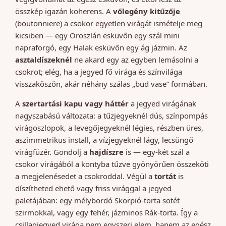
összkép igazán koherens. A
vőlegény kitűzője
(boutonniere) a csokor egyetlen virágát ismételje meg
kicsiben — egy Oroszlán esküvőn egy szál mini
napraforgó, egy Halak esküvőn egy ág jázmin. Az
asztaldíszeknél
ne akard egy az egyben lemásolni a
csokrot; elég, ha a jegyed fő virága és színvilága
visszaköszön, akár néhány szálas „bud vase” formában.
A
szertartási kapu vagy háttér
a jegyed virágának
nagyszabású változata: a tűzjegyeknél dús, színpompás
virágoszlopok, a levegőjegyeknél légies, részben üres,
aszimmetrikus install, a vízjegyeknél lágy, lecsüngő
virágfüzér. Gondolj a
hajdíszre
is — egy-két szál a
csokor virágából a kontyba tűzve gyönyörűen összeköti
a megjelenésedet a csokroddal. Végül a
tortát
is
díszítheted ehető vagy friss virággal a jegyed
paletájában: egy mélybordó Skorpió-torta sötét
szirmokkal, vagy egy fehér, jázminos Rák-torta. Így a
csillagjegyed virága nem egyszeri elem, hanem az egész