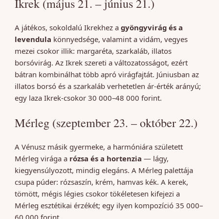
Ikrek (május 21. – június 21.)
A játékos, sokoldalú Ikrekhez a
gyöngyvirág és a
levendula
könnyedsége, valamint a vidám, vegyes
mezei csokor illik: margaréta, szarkaláb, illatos
borsóvirág. Az Ikrek szereti a változatosságot, ezért
bátran kombinálhat több apró virágfajtát. Júniusban az
illatos borsó és a szarkaláb verhetetlen ár-érték arányú;
egy laza Ikrek-csokor 30 000–48 000 forint.
Mérleg (szeptember 23. – október 22.)
A Vénusz másik gyermeke, a harmóniára született
Mérleg virága a
rózsa és a hortenzia
— lágy,
kiegyensúlyozott, mindig elegáns. A Mérleg palettája
csupa púder: rózsaszín, krém, hamvas kék. A kerek,
tömött, mégis légies csokor tökéletesen kifejezi a
Mérleg esztétikai érzékét; egy ilyen kompozíció 35 000–
60 000 forint.