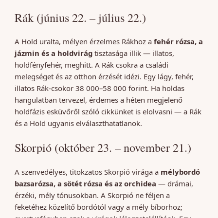
Rák (június 22. – július 22.)
A Hold uralta, mélyen érzelmes Rákhoz a
fehér rózsa, a
jázmin és a holdvirág
tisztasága illik — illatos,
holdfényfehér, meghitt. A Rák csokra a családi
melegséget és az otthon érzését idézi. Egy lágy, fehér,
illatos Rák-csokor 38 000–58 000 forint. Ha holdas
hangulatban tervezel, érdemes a héten megjelenő
holdfázis esküvőről szóló cikkünket is elolvasni — a Rák
és a Hold ugyanis elválaszthatatlanok.
Skorpió (október 23. – november 21.)
A szenvedélyes, titokzatos Skorpió virága a
mélybordó
bazsarózsa, a sötét rózsa és az orchidea
— drámai,
érzéki, mély tónusokban. A Skorpió ne féljen a
feketéhez közelítő bordótól vagy a mély bíborhoz;