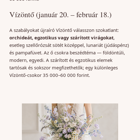
Vízöntő (január 20. – február 18.)
A szabályokat újraíró Vízöntő válasszon szokatlant:
orchideát, egzotikus vagy szárított virágokat
,
esetleg szellőrózsát sötét középpel, lunariát (júdáspénz)
és pampafüvet. Az ő csokra beszédtéma — földöntúli,
modern, egyedi. A szárított és egzotikus elemek
tartósak és sokszor megfizethetők; egy különleges
Vízöntő-csokor 35 000–60 000 forint.