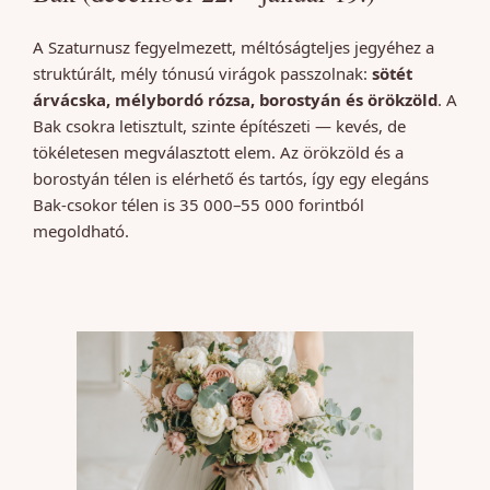
A Szaturnusz fegyelmezett, méltóságteljes jegyéhez a
struktúrált, mély tónusú virágok passzolnak:
sötét
árvácska, mélybordó rózsa, borostyán és örökzöld
. A
Bak csokra letisztult, szinte építészeti — kevés, de
tökéletesen megválasztott elem. Az örökzöld és a
borostyán télen is elérhető és tartós, így egy elegáns
Bak-csokor télen is 35 000–55 000 forintból
megoldható.