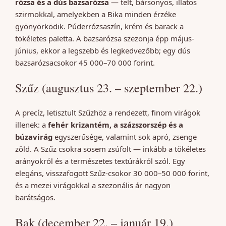
rózsa és a dús bazsarózsa
— telt, bársonyos, illatos
szirmokkal, amelyekben a Bika minden érzéke
gyönyörködik. Púderrózsaszín, krém és barack a
tökéletes paletta. A bazsarózsa szezonja épp május-
június, ekkor a legszebb és legkedvezőbb; egy dús
bazsarózsacsokor 45 000–70 000 forint.
Szűz (augusztus 23. – szeptember 22.)
A precíz, letisztult Szűzhöz a rendezett, finom virágok
illenek: a
fehér krizantém, a százszorszép és a
búzavirág
egyszerűsége, valamint sok apró, zsenge
zöld. A Szűz csokra sosem zsúfolt — inkább a tökéletes
arányokról és a természetes textúrákról szól. Egy
elegáns, visszafogott Szűz-csokor 30 000–50 000 forint,
és a mezei virágokkal a szezonális ár nagyon
barátságos.
Bak (december 22. – január 19.)