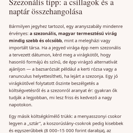
Szezonális tipp: a csillagok és a
naptár összehangolása
Bármilyen jegyhez tartozol, egy aranyszabály mindenre
érvényes:
a szezonális, magyar termesztésű virág
mindig szebb és olcsóbb
, mint a melegházi vagy
importált társa. Ha a jegyed virága épp nem szezonális
a tervezett dátumon, kérd meg a virágkötőt, hogy
hasonló formájú és színű, de épp virágzó alternatívát
ajánljon — a bazsarózsát például a kerti rózsa vagy a
ranunculus helyettesítheti, ha lejárt a szezonja. Egy jó
virágkötővel folytatott őszinte beszélgetés a
költségvetésről és a szezonról aranyat ér: gyakran ők
tudják a legjobban, mi lesz friss és kedvező a nagy
napotokon.
Egy másik költségkímélő trükk: a menyasszonyi csokor
legyen a „sztár”, a koszorúslány-csokrok pedig kisebbek
és egyszerűbbek (8 000–15 000 forint darabja), az