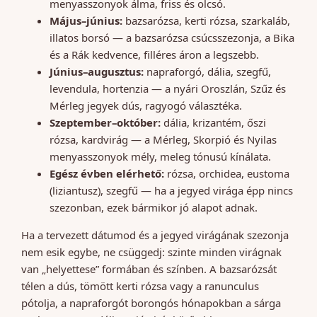
menyasszonyok álma, friss és olcsó.
Május–június:
bazsarózsa, kerti rózsa, szarkaláb,
illatos borsó — a bazsarózsa csúcsszezonja, a Bika
és a Rák kedvence, filléres áron a legszebb.
Június–augusztus:
napraforgó, dália, szegfű,
levendula, hortenzia — a nyári Oroszlán, Szűz és
Mérleg jegyek dús, ragyogó választéka.
Szeptember–október:
dália, krizantém, őszi
rózsa, kardvirág — a Mérleg, Skorpió és Nyilas
menyasszonyok mély, meleg tónusú kínálata.
Egész évben elérhető:
rózsa, orchidea, eustoma
(liziantusz), szegfű — ha a jegyed virága épp nincs
szezonban, ezek bármikor jó alapot adnak.
Ha a tervezett dátumod és a jegyed virágának szezonja
nem esik egybe, ne csüggedj: szinte minden virágnak
van „helyettese” formában és színben. A bazsarózsát
télen a dús, tömött kerti rózsa vagy a ranunculus
pótolja, a napraforgót borongós hónapokban a sárga