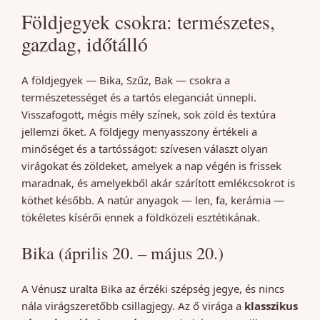
Földjegyek csokra: természetes,
gazdag, időtálló
A földjegyek — Bika, Szűz, Bak — csokra a
természetességet és a tartós eleganciát ünnepli.
Visszafogott, mégis mély színek, sok zöld és textúra
jellemzi őket. A földjegy menyasszony értékeli a
minőséget és a tartósságot: szívesen választ olyan
virágokat és zöldeket, amelyek a nap végén is frissek
maradnak, és amelyekből akár szárított emlékcsokrot is
köthet később. A natúr anyagok — len, fa, kerámia —
tökéletes kísérői ennek a földközeli esztétikának.
Bika (április 20. – május 20.)
A Vénusz uralta Bika az érzéki szépség jegye, és nincs
nála virágszeretőbb csillagjegy. Az ő virága a
klasszikus