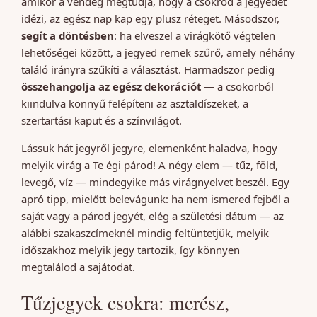
amikor a vendég megtudja, hogy a csokrod a jegyedet
idézi, az egész nap kap egy plusz réteget. Másodszor,
segít a döntésben
: ha elveszel a virágkötő végtelen
lehetőségei között, a jegyed remek szűrő, amely néhány
találó irányra szűkíti a választást. Harmadszor pedig
összehangolja az egész dekorációt
— a csokorból
kiindulva könnyű felépíteni az asztaldíszeket, a
szertartási kaput és a színvilágot.
Lássuk hát jegyről jegyre, elemenként haladva, hogy
melyik virág a Te égi párod! A négy elem — tűz, föld,
levegő, víz — mindegyike más virágnyelvet beszél. Egy
apró tipp, mielőtt belevágunk: ha nem ismered fejből a
saját vagy a párod jegyét, elég a születési dátum — az
alábbi szakaszcímeknél mindig feltüntetjük, melyik
időszakhoz melyik jegy tartozik, így könnyen
megtalálod a sajátodat.
Tűzjegyek csokra: merész,