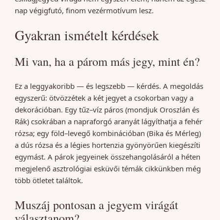
nap végigfutó, finom vezérmotívum lesz.
Gyakran ismételt kérdések
Mi van, ha a párom más jegy, mint én?
Ez a leggyakoribb — és legszebb — kérdés. A megoldás
egyszerű: ötvözzétek a két jegyet a csokorban vagy a
dekorációban. Egy tűz–víz páros (mondjuk Oroszlán és
Rák) csokrában a napraforgó aranyát lágyíthatja a fehér
rózsa; egy föld–levegő kombinációban (Bika és Mérleg)
a dús rózsa és a légies hortenzia gyönyörűen kiegészíti
egymást. A párok jegyeinek összehangolásáról a héten
megjelenő asztrológiai esküvői témák cikkünkben még
több ötletet találtok.
Muszáj pontosan a jegyem virágát
választanom?