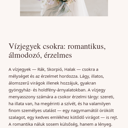
Vízjegyek csokra: romantikus,
álmodozó, érzelmes
A vízjegyek — Rák, Skorpió, Halak — csokra a
mélységet és az érzelmet hordozza. Lágy, illatos,
álomszerű virágok illenek hozzájuk, gyakran
gyöngyház- és holdfény-árnyalatokban. A vízjegy
menyasszony számára a csokor érzelmi tárgy: szereti,
ha illata van, ha megérinti a szívét, és ha valamilyen
finom személyes utalást — egy nagymamától örökölt
szalagot, egy kedves emlékhez kötődő virágot — is rejt.
A romantika náluk sosem külsőség, hanem a lényeg.