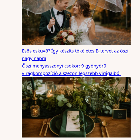
Esős esküvő? Így készíts tökéletes B-tervet az őszi
nagy napra
Őszi menyasszonyi csokor: 9 gyönyörű
virágkompozíció a szezon legszebb virágaiból