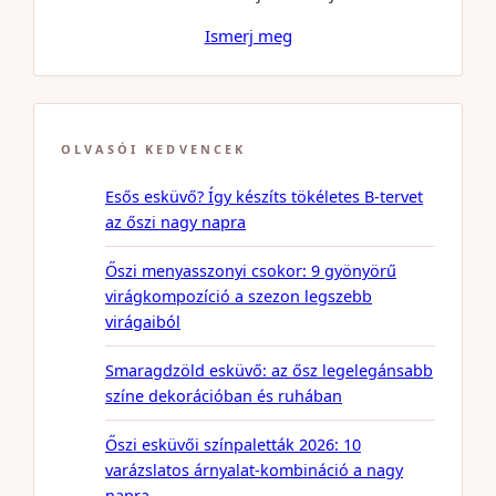
Ismerj meg
OLVASÓI KEDVENCEK
Esős esküvő? Így készíts tökéletes B-tervet
az őszi nagy napra
Őszi menyasszonyi csokor: 9 gyönyörű
virágkompozíció a szezon legszebb
virágaiból
Smaragdzöld esküvő: az ősz legelegánsabb
színe dekorációban és ruhában
Őszi esküvői színpaletták 2026: 10
varázslatos árnyalat-kombináció a nagy
napra