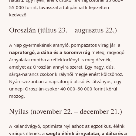
hatású. Egy ilyen, élénk csokor a virágkötőnél 35 000–
55 000 forint, tavasszal a tulipánnal kifejezetten
kedvező.
Oroszlán (július 23. – augusztus 22.)
A Nap gyermekének aranyló, pompázatos virág jár: a
napraforgó, a dália és a körömvirág
meleg, ragyogó
árnyalatai mintha a reflektorfényt is megidéznék,
amelyet az Oroszlán annyira szeret. Egy nagy, dús,
sárga-narancs csokor királynői megjelenést kölcsönöz.
Nyári szezonban a napraforgó olcsó és látványos; egy
ünnepi Oroszlán-csokor 40 000–60 000 forint körül
mozog.
Nyilas (november 22. – december 21.)
A kalandvágyó, optimista Nyilashoz az egzotikus, élénk
virágok illenek: a
szegfű élénk árnyalatai, a dália és a