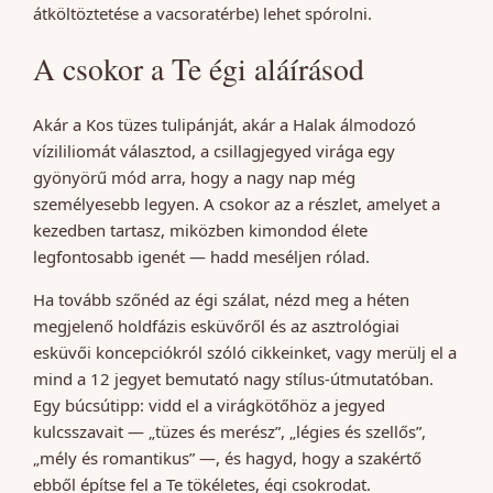
átköltöztetése a vacsoratérbe) lehet spórolni.
A csokor a Te égi aláírásod
Akár a Kos tüzes tulipánját, akár a Halak álmodozó
vízililiomát választod, a csillagjegyed virága egy
gyönyörű mód arra, hogy a nagy nap még
személyesebb legyen. A csokor az a részlet, amelyet a
kezedben tartasz, miközben kimondod élete
legfontosabb igenét — hadd meséljen rólad.
Ha tovább szőnéd az égi szálat, nézd meg a héten
megjelenő holdfázis esküvőről és az asztrológiai
esküvői koncepciókról szóló cikkeinket, vagy merülj el a
mind a 12 jegyet bemutató nagy stílus-útmutatóban.
Egy búcsútipp: vidd el a virágkötőhöz a jegyed
kulcsszavait — „tüzes és merész”, „légies és szellős”,
„mély és romantikus” —, és hagyd, hogy a szakértő
ebből építse fel a Te tökéletes, égi csokrodat.