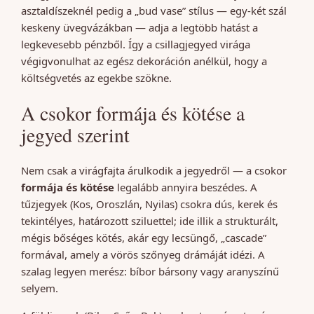
asztaldíszeknél pedig a „bud vase” stílus — egy-két szál
keskeny üvegvázákban — adja a legtöbb hatást a
legkevesebb pénzből. Így a csillagjegyed virága
végigvonulhat az egész dekoráción anélkül, hogy a
költségvetés az egekbe szökne.
A csokor formája és kötése a
jegyed szerint
Nem csak a virágfajta árulkodik a jegyedről — a csokor
formája és kötése
legalább annyira beszédes. A
tűzjegyek (Kos, Oroszlán, Nyilas) csokra dús, kerek és
tekintélyes, határozott sziluettel; ide illik a strukturált,
mégis bőséges kötés, akár egy lecsüngő, „cascade”
formával, amely a vörös szőnyeg drámáját idézi. A
szalag legyen merész: bíbor bársony vagy aranyszínű
selyem.