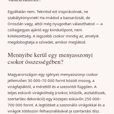
Egyáltalán nem. Tekintsd ezt inspirációnak, ne
szabálykönyvnek! Ha imádod a bazsarózsát, de
Oroszlán vagy, attól még nyugodtan választhatod — a
csillagjegyes ajánló egy kiindulópont, nem
kötelezettség. A legszebb csokor mindig az, amelyik
megdobogtatja a szívedet, amikor meglátod.
Mennyibe kerül egy menyasszonyi
csokor összességében?
Magyarországon egy igényes menyasszonyi csokor
jellemzően 30 000–70 000 forint között mozog, a
virágfajtáktól, a mérettől és a szezontól függően. A
teljes esküvői virágköltség (csokor, kitűzők, asztaldíszek,
szertartási dekoráció) egy közepes esküvőn 250 000–
700 000 forint. A legtöbbet a szezonális virágokkal és a
virágok többszöri felhasználásával (a szertartási dísz