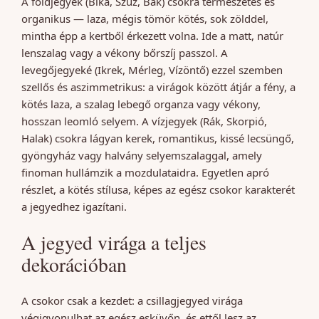
A földjegyek (Bika, Szűz, Bak) csokra természetes és
organikus — laza, mégis tömör kötés, sok zölddel,
mintha épp a kertből érkezett volna. Ide a matt, natúr
lenszalag vagy a vékony bőrszíj passzol. A
levegőjegyeké (Ikrek, Mérleg, Vízöntő) ezzel szemben
szellős és aszimmetrikus: a virágok között átjár a fény, a
kötés laza, a szalag lebegő organza vagy vékony,
hosszan leomló selyem. A vízjegyek (Rák, Skorpió,
Halak) csokra lágyan kerek, romantikus, kissé lecsüngő,
gyöngyház vagy halvány selyemszalaggal, amely
finoman hullámzik a mozdulataidra. Egyetlen apró
részlet, a kötés stílusa, képes az egész csokor karakterét
a jegyedhez igazítani.
A jegyed virága a teljes
dekorációban
A csokor csak a kezdet: a csillagjegyed virága
végigvonulhat az egész esküvőn, és ettől lesz az