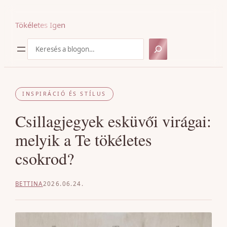
Ugrás
a
Tökéletes Igen
tartalomhoz
Keresés
INSPIRÁCIÓ ÉS STÍLUS
Csillagjegyek esküvői virágai:
melyik a Te tökéletes
csokrod?
BETTINA
2026.06.24.