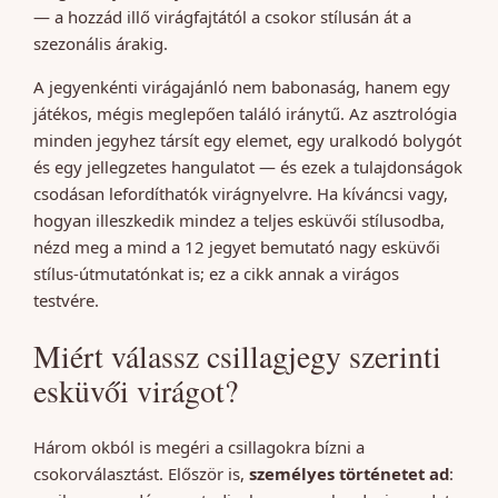
— a hozzád illő virágfajtától a csokor stílusán át a
szezonális árakig.
A jegyenkénti virágajánló nem babonaság, hanem egy
játékos, mégis meglepően találó iránytű. Az asztrológia
minden jegyhez társít egy elemet, egy uralkodó bolygót
és egy jellegzetes hangulatot — és ezek a tulajdonságok
csodásan lefordíthatók virágnyelvre. Ha kíváncsi vagy,
hogyan illeszkedik mindez a teljes esküvői stílusodba,
nézd meg a mind a 12 jegyet bemutató nagy esküvői
stílus-útmutatónkat is; ez a cikk annak a virágos
testvére.
Miért válassz csillagjegy szerinti
esküvői virágot?
Három okból is megéri a csillagokra bízni a
csokorválasztást. Először is,
személyes történetet ad
: