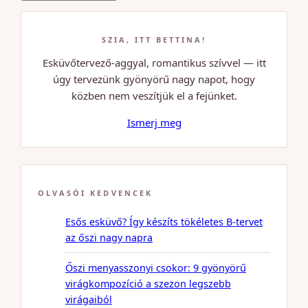
SZIA, ITT BETTINA!
Esküvőtervező-aggyal, romantikus szívvel — itt
úgy tervezünk gyönyörű nagy napot, hogy
közben nem veszítjük el a fejünket.
Ismerj meg
OLVASÓI KEDVENCEK
Esős esküvő? Így készíts tökéletes B-tervet
az őszi nagy napra
Őszi menyasszonyi csokor: 9 gyönyörű
virágkompozíció a szezon legszebb
virágaiból