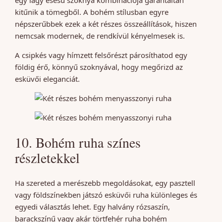
egy lágy esésű szoknya kombinációja garantáltan
kitűnik a tömegből. A bohém stílusban egyre
népszerűbbek ezek a két részes összeállítások, hiszen
nemcsak modernek, de rendkívül kényelmesek is.
A csipkés vagy hímzett felsőrészt párosíthatod egy
földig érő, könnyű szoknyával, hogy megőrizd az
esküvői eleganciát.
10. Bohém ruha színes
részletekkel
Ha szereted a merészebb megoldásokat, egy pasztell
vagy földszínekben játszó esküvői ruha különleges és
egyedi választás lehet. Egy halvány rózsaszín,
barackszínű vagy akár törtfehér ruha bohém