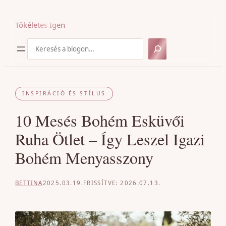
Ugrás
a
Tökéletes Igen
tartalomhoz
Keresés
INSPIRÁCIÓ ÉS STÍLUS
10 Mesés Bohém Esküvői
Ruha Ötlet – Így Leszel Igazi
Bohém Menyasszony
BETTINA
2025.03.19.
2026.07.13.