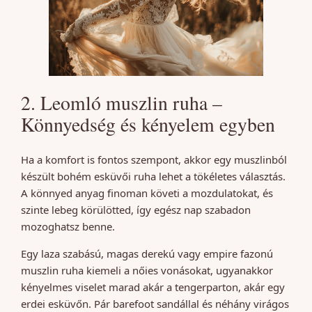
2. Leomló muszlin ruha –
Könnyedség és kényelem egyben
Ha a komfort is fontos szempont, akkor egy muszlinból
készült bohém esküvői ruha lehet a tökéletes választás.
A könnyed anyag finoman követi a mozdulatokat, és
szinte lebeg körülötted, így egész nap szabadon
mozoghatsz benne.
Egy laza szabású, magas derekú vagy empire fazonú
muszlin ruha kiemeli a nőies vonásokat, ugyanakkor
kényelmes viselet marad akár a tengerparton, akár egy
erdei esküvőn. Pár barefoot sandállal és néhány virágos