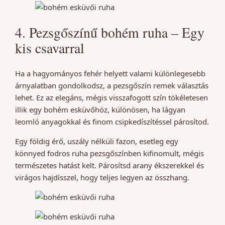
4. Pezsgőszínű bohém ruha – Egy
kis csavarral
Ha a hagyományos fehér helyett valami különlegesebb
árnyalatban gondolkodsz, a pezsgőszín remek választás
lehet. Ez az elegáns, mégis visszafogott szín tökéletesen
illik egy bohém esküvőhöz, különösen, ha lágyan
leomló anyagokkal és finom csipkedíszítéssel párosítod.
Egy földig érő, uszály nélküli fazon, esetleg egy
könnyed fodros ruha pezsgőszínben kifinomult, mégis
természetes hatást kelt. Párosítsd arany ékszerekkel és
virágos hajdísszel, hogy teljes legyen az összhang.