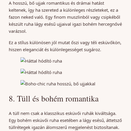
A hosszú, bő ujjak romantikus és drámai hatást
keltenek, így ha szereted a különleges részleteket, ez a
fazon neked való. Egy finom muszlinból vagy csipkéből
készült ruha lágy esésű ujjaival igazi bohém hercegnővé
varázsol.
Ez a stílus különösen jól mutat őszi vagy téli esküvőkön,
hiszen eleganciát és különlegességet sugároz.
8. Tüll és bohém romantika
A tüll nem csak a klasszikus esküvői ruhák kiváltsága.
Egy bohém esküvői ruha esetében a lágy esésű, áttetsző
tüllrétegek igazán álomszerű megjelenést biztosítanak.