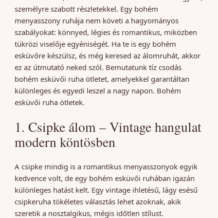
személyre szabott részletekkel. Egy bohém
menyasszony ruhája nem követi a hagyományos
szabályokat: könnyed, légies és romantikus, miközben
tükrözi viselője egyéniségét. Ha te is egy bohém
esküvőre készülsz, és még keresed az álomruhát, akkor
ez az útmutató neked szól. Bemutatunk tíz csodás
bohém esküvői ruha ötletet, amelyekkel garantáltan
különleges és egyedi leszel a nagy napon. Bohém
esküvői ruha ötletek.
1. Csipke álom – Vintage hangulat
modern köntösben
A csipke mindig is a romantikus menyasszonyok egyik
kedvence volt, de egy bohém esküvői ruhában igazán
különleges hatást kelt. Egy vintage ihletésű, lágy esésű
csipkeruha tökéletes választás lehet azoknak, akik
szeretik a nosztalgikus, mégis időtlen stílust.