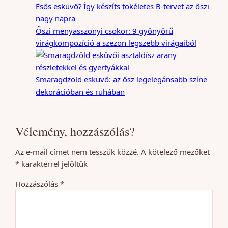
Esős esküvő? Így készíts tökéletes B-tervet az őszi
nagy napra
Őszi menyasszonyi csokor: 9 gyönyörű
virágkompozíció a szezon legszebb virágaiból
Smaragdzöld esküvő: az ősz legelegánsabb színe
dekorációban és ruhában
Vélemény, hozzászólás?
Az e-mail címet nem tesszük közzé.
A kötelező mezőket
*
karakterrel jelöltük
Hozzászólás
*