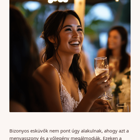
Bizonyos esküvők nem pont úgy alakulnak, ahogy azt a
menyasszony és a vőlegény megálmodják. Ezeken a