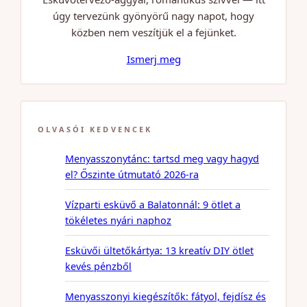
úgy tervezünk gyönyörű nagy napot, hogy
közben nem veszítjük el a fejünket.
Ismerj meg
OLVASÓI KEDVENCEK
Menyasszonytánc: tartsd meg vagy hagyd
el? Őszinte útmutató 2026-ra
Vízparti esküvő a Balatonnál: 9 ötlet a
tökéletes nyári naphoz
Esküvői ültetőkártya: 13 kreatív DIY ötlet
kevés pénzből
Menyasszonyi kiegészítők: fátyol, fejdísz és