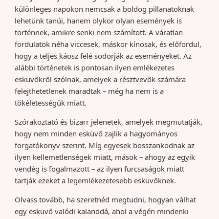
különleges napokon nemcsak a boldog pillanatoknak
lehetünk tanúi, hanem olykor olyan események is
történnek, amikre senki nem számított. A váratlan
fordulatok néha viccesek, máskor kínosak, és előfordul,
hogy a teljes káosz felé sodorják az eseményeket. Az
alábbi történetek is pontosan ilyen emlékezetes
esküvőkről szólnak, amelyek a résztvevők számára
felejthetetlenek maradtak – még ha nem is a
tökéletességük miatt.
Szórakoztató és bizarr jelenetek, amelyek megmutatják,
hogy nem minden esküvő zajlik a hagyományos
forgatókönyv szerint. Míg egyesek bosszankodnak az
ilyen kellemetlenségek miatt, mások – ahogy az egyik
vendég is fogalmazott – az ilyen furcsaságok miatt
tartják ezeket a legemlékezetesebb esküvőknek.
Olvass tovább, ha szeretnéd megtudni, hogyan válhat
egy esküvő valódi kalanddá, ahol a végén mindenki