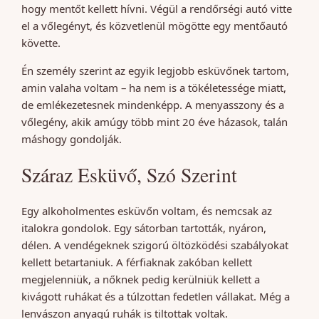
hogy mentőt kellett hívni. Végül a rendőrségi autó vitte
el a vőlegényt, és közvetlenül mögötte egy mentőautó
követte.
Én személy szerint az egyik legjobb esküvőnek tartom,
amin valaha voltam – ha nem is a tökéletessége miatt,
de emlékezetesnek mindenképp. A menyasszony és a
vőlegény, akik amúgy több mint 20 éve házasok, talán
máshogy gondolják.
Száraz Esküvő, Szó Szerint
Egy alkoholmentes esküvőn voltam, és nemcsak az
italokra gondolok. Egy sátorban tartották, nyáron,
délen. A vendégeknek szigorú öltözködési szabályokat
kellett betartaniuk. A férfiaknak zakóban kellett
megjelenniük, a nőknek pedig kerülniük kellett a
kivágott ruhákat és a túlzottan fedetlen vállakat. Még a
lenvászon anyagú ruhák is tiltottak voltak.