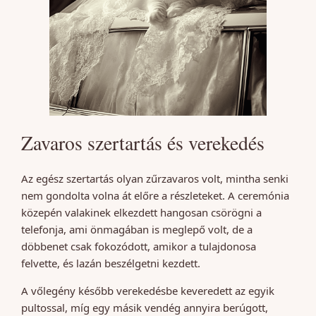
Zavaros szertartás és verekedés
Az egész szertartás olyan zűrzavaros volt, mintha senki
nem gondolta volna át előre a részleteket. A ceremónia
közepén valakinek elkezdett hangosan csörögni a
telefonja, ami önmagában is meglepő volt, de a
döbbenet csak fokozódott, amikor a tulajdonosa
felvette, és lazán beszélgetni kezdett.
A vőlegény később verekedésbe keveredett az egyik
pultossal, míg egy másik vendég annyira berúgott,