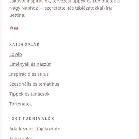
Esküvői inspirációk, tervezési tippek és DIY ötletek a
Nagy Naphoz — szeretettel (és táblázatokkal) írja
Bettina.
Pinterest
Instagram
KATEGÓRIÁK
Egyéb
Élmények és nászút
Inspiráció és stílus
Szezonális és tematikus
Tippek és tanácsok
Történetek
JOGI TUDNIVALÓK
Adatkezelési tájékoztató
Sütikezelés