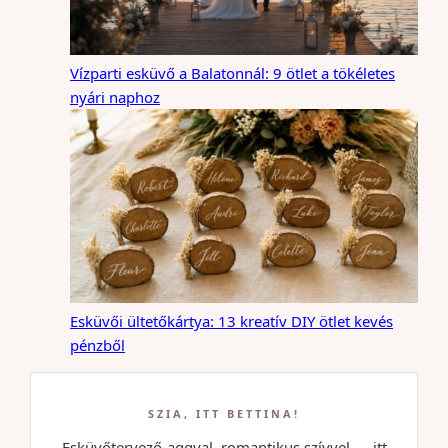
Vízparti esküvő a Balatonnál: 9 ötlet a tökéletes
nyári naphoz
Esküvői ültetőkártya: 13 kreatív DIY ötlet kevés
pénzből
SZIA, ITT BETTINA!
Esküvőtervező-aggyal, romantikus szívvel — itt