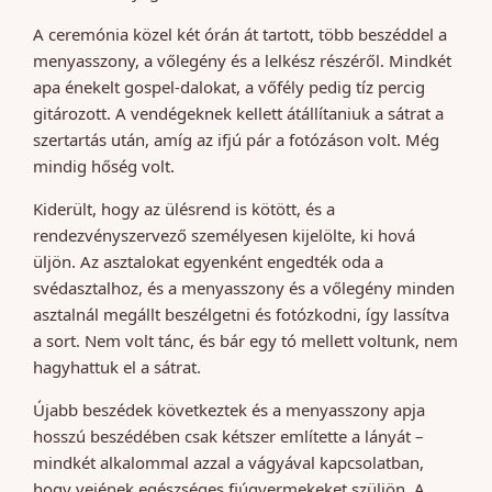
A ceremónia közel két órán át tartott, több beszéddel a
menyasszony, a vőlegény és a lelkész részéről. Mindkét
apa énekelt gospel-dalokat, a vőfély pedig tíz percig
gitározott. A vendégeknek kellett átállítaniuk a sátrat a
szertartás után, amíg az ifjú pár a fotózáson volt. Még
mindig hőség volt.
Kiderült, hogy az ülésrend is kötött, és a
rendezvényszervező személyesen kijelölte, ki hová
üljön. Az asztalokat egyenként engedték oda a
svédasztalhoz, és a menyasszony és a vőlegény minden
asztalnál megállt beszélgetni és fotózkodni, így lassítva
a sort. Nem volt tánc, és bár egy tó mellett voltunk, nem
hagyhattuk el a sátrat.
Újabb beszédek következtek és a menyasszony apja
hosszú beszédében csak kétszer említette a lányát –
mindkét alkalommal azzal a vágyával kapcsolatban,
hogy vejének egészséges fiúgyermekeket szüljön. A