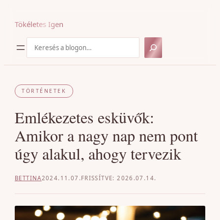
Ugrás
a
Tökéletes Igen
tartalomhoz
Keresés
TÖRTÉNETEK
Emlékezetes esküvők:
Amikor a nagy nap nem pont
úgy alakul, ahogy tervezik
BETTINA
2024.11.07.
2026.07.14.