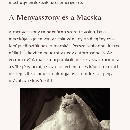
máshogy emlékezik az eseményekre.
A Menyasszony és a Macska
A menyasszony mindenáron szerette volna, ha a
macskája is jelen van az esküvőn, így a vőlegény és a
tanúja elhozták neki a macskát. Persze szabadon, ketrec
nélkül. Útközben beugrottak egy autómosóba is. Az
eredmény? A macska bepánikolt, össze-vissza karmolta
a vőlegény arcát, és az utastérben teljes káoszt okozott:
összepisilte a tanú szmokingját is – mindezt alig egy
órával az esküvő előtt.