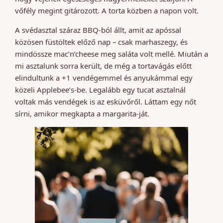
vőfély megint gitározott. A torta közben a napon volt.
A svédasztal száraz BBQ-ból állt, amit az apóssal
közösen füstöltek előző nap – csak marhaszegy, és
mindössze mac’n’cheese meg saláta volt mellé. Miután a
mi asztalunk sorra került, de még a tortavágás előtt
elindultunk a +1 vendégemmel és anyukámmal egy
közeli Applebee’s-be. Legalább egy tucat asztalnál
voltak más vendégek is az esküvőről. Láttam egy nőt
sírni, amikor megkapta a margarita-ját.