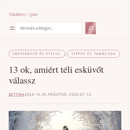
Ugrás
a
Tökéletes Igen
tartalomhoz
Keresés
, 
INSPIRÁCIÓ ÉS STÍLUS
TIPPEK ÉS TANÁCSOK
13 ok, amiért téli esküvőt
válassz
BETTINA
2024.10.05.
2026.07.14.