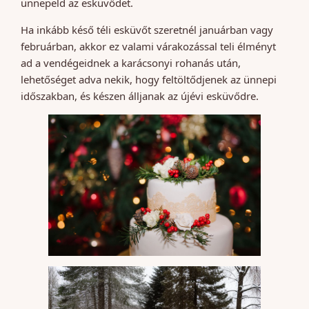
ünnepeld az esküvődet.
Ha inkább késő téli esküvőt szeretnél januárban vagy
februárban, akkor ez valami várakozással teli élményt
ad a vendégeidnek a karácsonyi rohanás után,
lehetőséget adva nekik, hogy feltöltődjenek az ünnepi
időszakban, és készen álljanak az újévi esküvődre.