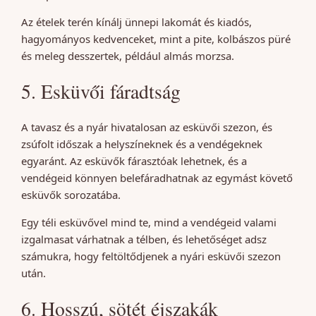
Az ételek terén kínálj ünnepi lakomát és kiadós,
hagyományos kedvenceket, mint a pite, kolbászos püré
és meleg desszertek, például almás morzsa.
5. Esküvői fáradtság
A tavasz és a nyár hivatalosan az esküvői szezon, és
zsúfolt időszak a helyszíneknek és a vendégeknek
egyaránt. Az esküvők fárasztóak lehetnek, és a
vendégeid könnyen belefáradhatnak az egymást követő
esküvők sorozatába.
Egy téli esküvővel mind te, mind a vendégeid valami
izgalmasat várhatnak a télben, és lehetőséget adsz
számukra, hogy feltöltődjenek a nyári esküvői szezon
után.
6. Hosszú, sötét éjszakák