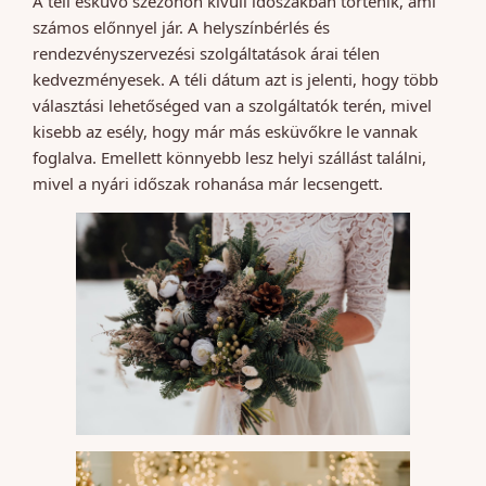
A téli esküvő szezonon kívüli időszakban történik, ami
számos előnnyel jár. A helyszínbérlés és
rendezvényszervezési szolgáltatások árai télen
kedvezményesek. A téli dátum azt is jelenti, hogy több
választási lehetőséged van a szolgáltatók terén, mivel
kisebb az esély, hogy már más esküvőkre le vannak
foglalva. Emellett könnyebb lesz helyi szállást találni,
mivel a nyári időszak rohanása már lecsengett.