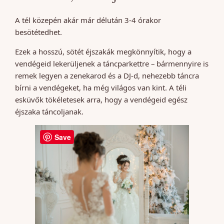
A tél közepén akár már délután 3-4 órakor
besötétedhet.
Ezek a hosszú, sötét éjszakák megkönnyítik, hogy a
vendégeid lekerüljenek a táncparkettre – bármennyire is
remek legyen a zenekarod és a DJ-d, nehezebb táncra
bírni a vendégeket, ha még világos van kint. A téli
esküvők tökéletesek arra, hogy a vendégeid egész
éjszaka táncoljanak.
Save