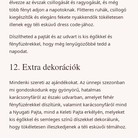
élvezze az évszak csillogását és ragyogását, és még
több fényt adjon a napotoknak. Flitteres ruhák, csillogó
kiegészítők és elegáns fekete nyakkendők tökéletesen
illenek egy téli esküvő dress code-jához.
Díszítheted a pajtát és az udvart is kis égőkkel és
fényfüzérekkel, hogy még lenyűgözőbbé tedd a
napodat.
12. Extra dekorációk
Mindenki szereti az ajándékokat. Az ünnepi szezonban
mi gondoskodunk egy gyönyörű, hatalmas
karácsonyfáról az északi udvarban, amelyet fehér
fényfüzérekkel díszítünk, valamint karácsonyfáról mind
a Nyugati Pajta, mind a Keleti Pajta erkélyén, melyeket
kis égőkkel és semleges színű díszekkel dekorálunk,
hogy tökéletesen illeszkedjenek a téli esküvői témához.