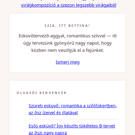
virágkompozíció a szezon legszebb virágaiból
SZIA, ITT BETTINA!
Esküvőtervező-aggyal, romantikus szívvel — itt
úgy tervezünk gyönyörű nagy napot, hogy
közben nem veszítjük el a fejünket.
Ismerj meg
OLVASÓI KEDVENCEK
Szüreti esküvő: romantika a szőlőskertben,
az ősz ízeivel és illatával
Esős esküvő? Így készíts tökéletes B-tervet
az őszi nagy napra