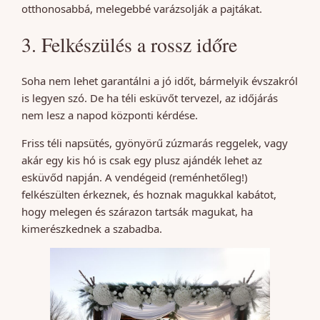
otthonosabbá, melegebbé varázsolják a pajtákat.
3. Felkészülés a rossz időre
Soha nem lehet garantálni a jó időt, bármelyik évszakról
is legyen szó. De ha téli esküvőt tervezel, az időjárás
nem lesz a napod központi kérdése.
Friss téli napsütés, gyönyörű zúzmarás reggelek, vagy
akár egy kis hó is csak egy plusz ajándék lehet az
esküvőd napján. A vendégeid (reménhetőleg!)
felkészülten érkeznek, és hoznak magukkal kabátot,
hogy melegen és szárazon tartsák magukat, ha
kimerészkednek a szabadba.