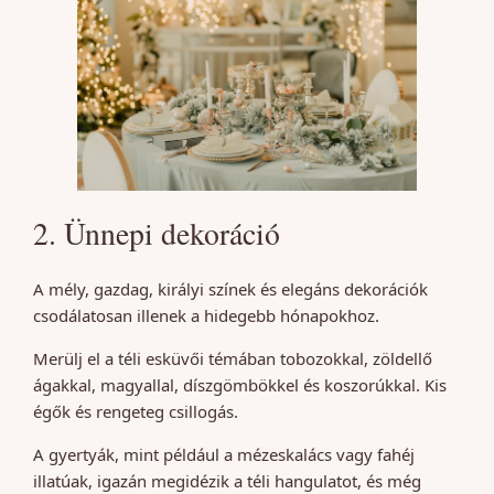
2. Ünnepi dekoráció
A mély, gazdag, királyi színek és elegáns dekorációk
csodálatosan illenek a hidegebb hónapokhoz.
Merülj el a téli esküvői témában tobozokkal, zöldellő
ágakkal, magyallal, díszgömbökkel és koszorúkkal. Kis
égők és rengeteg csillogás.
A gyertyák, mint például a mézeskalács vagy fahéj
illatúak, igazán megidézik a téli hangulatot, és még