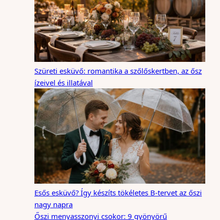
Szüreti esküvő: romantika a szőlőskertben, az ősz
ízeivel és illatával
Esős esküvő? Így készíts tökéletes B-tervet az őszi
nagy napra
Őszi menyasszonyi csokor: 9 gyönyörű