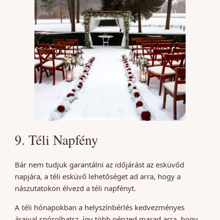
9. Téli Napfény
Bár nem tudjuk garantálni az időjárást az esküvőd
napjára, a téli esküvő lehetőséget ad arra, hogy a
nászutatokon élvezd a téli napfényt.
A téli hónapokban a helyszínbérlés kedvezményes
áraival spórolhatsz, így több pénzed marad arra, hogy