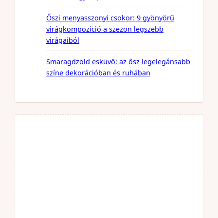
Őszi menyasszonyi csokor: 9 gyönyörű
virágkompozíció a szezon legszebb
virágaiból
Smaragdzöld esküvő: az ősz legelegánsabb
színe dekorációban és ruhában