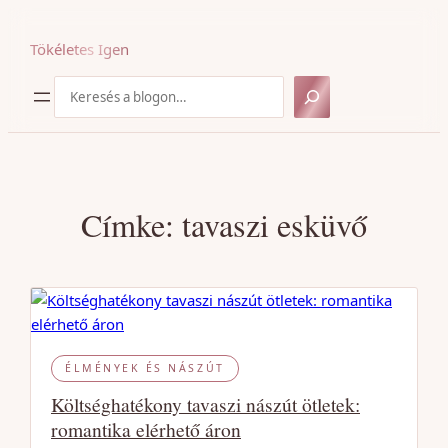
Ugrás
a
Tökéletes Igen
tartalomhoz
Keresés
Címke:
tavaszi esküvő
ÉLMÉNYEK ÉS NÁSZÚT
Költséghatékony tavaszi nászút ötletek:
romantika elérhető áron