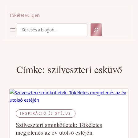
Ugrás
a
Tökéletes Igen
tartalomhoz
Keresés
Címke:
szilveszteri esküvő
INSPIRÁCIÓ ÉS STÍLUS
Szilveszteri sminkötletek: Tökéletes
megjelenés az év utolsó estéjén