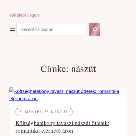
Ugrás
a
Tökéletes Igen
tartalomhoz
Keresés
Címke:
nászút
ÉLMÉNYEK ÉS NÁSZÚT
Költséghatékony tavaszi nászút ötletek:
romantika elérhető áron