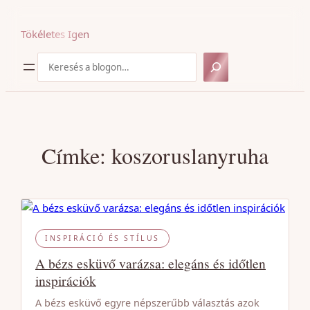
Ugrás
a
Tökéletes Igen
tartalomhoz
Keresés
Címke:
koszoruslanyruha
INSPIRÁCIÓ ÉS STÍLUS
A bézs esküvő varázsa: elegáns és időtlen
inspirációk
A bézs esküvő egyre népszerűbb választás azok