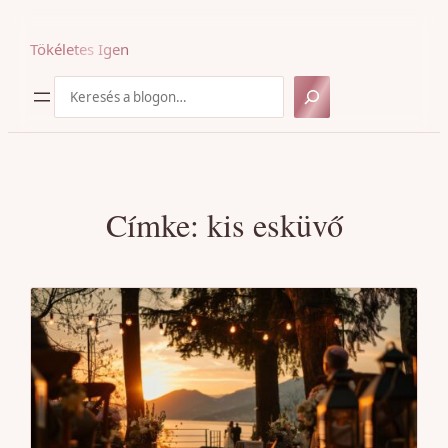
Ugrás
a
Tökéletes Igen
tartalomhoz
Keresés
Címke:
kis esküvő