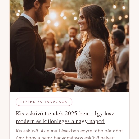
TIPPEK ÉS TANÁCSOK
Kis esküvő trendek 2025-ben – Így lesz
modern és különleges a nagy napod
Kis esküvő. Az elmúlt években egyre több pár dönt
úgy, hogy a nagy, hagyományos esküvő helyett