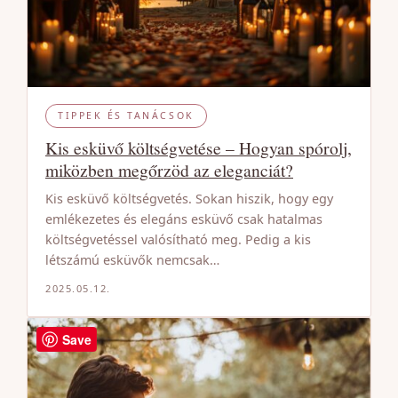
TIPPEK ÉS TANÁCSOK
Kis esküvő költségvetése – Hogyan spórolj,
miközben megőrzöd az eleganciát?
Kis esküvő költségvetés. Sokan hiszik, hogy egy
emlékezetes és elegáns esküvő csak hatalmas
költségvetéssel valósítható meg. Pedig a kis
létszámú esküvők nemcsak…
2025.05.12.
Save