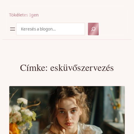
Ugrás
a
Tökéletes Igen
tartalomhoz
Keresés
Címke:
esküvőszervezés