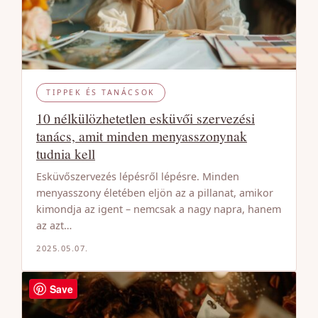
TIPPEK ÉS TANÁCSOK
10 nélkülözhetetlen esküvői szervezési
tanács, amit minden menyasszonynak
tudnia kell
Esküvőszervezés lépésről lépésre. Minden
menyasszony életében eljön az a pillanat, amikor
kimondja az igent – nemcsak a nagy napra, hanem
az azt…
2025.05.07.
Save