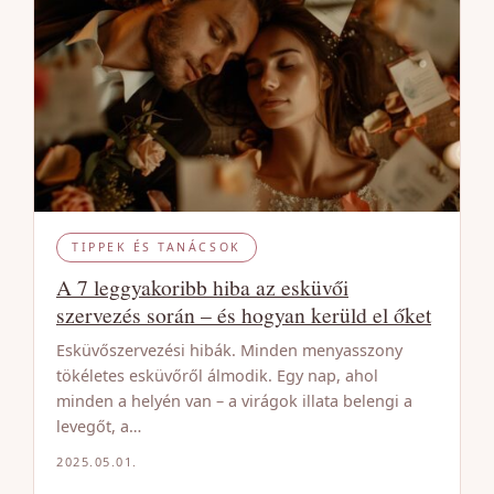
TIPPEK ÉS TANÁCSOK
A 7 leggyakoribb hiba az esküvői
szervezés során – és hogyan kerüld el őket
Esküvőszervezési hibák. Minden menyasszony
tökéletes esküvőről álmodik. Egy nap, ahol
minden a helyén van – a virágok illata belengi a
levegőt, a…
2025.05.01.