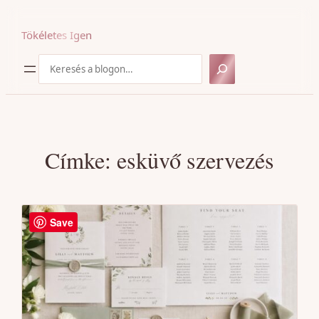
Ugrás
a
Tökéletes Igen
tartalomhoz
Keresés
Címke:
esküvő szervezés
Save