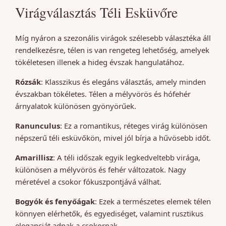
Virágválasztás Téli Esküvőre
Míg nyáron a szezonális virágok szélesebb választéka áll
rendelkezésre, télen is van rengeteg lehetőség, amelyek
tökéletesen illenek a hideg évszak hangulatához.
Rózsák
: Klasszikus és elegáns választás, amely minden
évszakban tökéletes. Télen a mélyvörös és hófehér
árnyalatok különösen gyönyörűek.
Ranunculus
: Ez a romantikus, réteges virág különösen
népszerű téli esküvőkön, mivel jól bírja a hűvösebb időt.
Amarillisz
: A téli időszak egyik legkedveltebb virága,
különösen a mélyvörös és fehér változatok. Nagy
méretével a csokor fókuszpontjává válhat.
Bogyók és fenyőágak
: Ezek a természetes elemek télen
könnyen elérhetők, és egyediséget, valamint rusztikus
eleganciát adnak a csokornak.