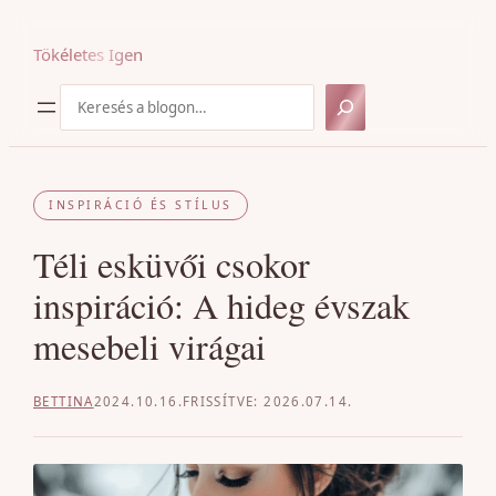
Ugrás
a
Tökéletes Igen
tartalomhoz
Keresés
INSPIRÁCIÓ ÉS STÍLUS
Téli esküvői csokor
inspiráció: A hideg évszak
mesebeli virágai
BETTINA
2024.10.16.
2026.07.14.