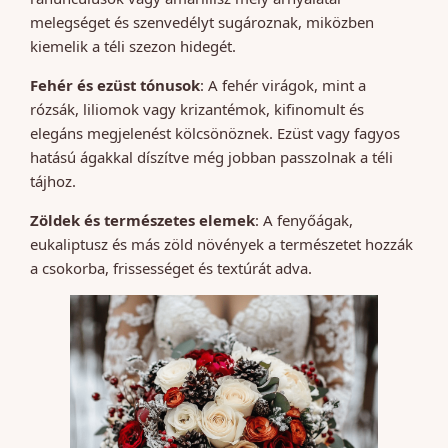
melegséget és szenvedélyt sugároznak, miközben
kiemelik a téli szezon hidegét.
Fehér és ezüst tónusok
: A fehér virágok, mint a
rózsák, liliomok vagy krizantémok, kifinomult és
elegáns megjelenést kölcsönöznek. Ezüst vagy fagyos
hatású ágakkal díszítve még jobban passzolnak a téli
tájhoz.
Zöldek és természetes elemek
: A fenyőágak,
eukaliptusz és más zöld növények a természetet hozzák
a csokorba, frissességet és textúrát adva.