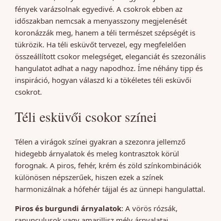
fények varázsolnak egyedivé. A csokrok ebben az
időszakban nemcsak a menyasszony megjelenését
koronázzák meg, hanem a téli természet szépségét is
tükrözik. Ha téli esküvőt tervezel, egy megfelelően
összeállított csokor melegséget, eleganciát és szezonális
hangulatot adhat a nagy napodhoz. Íme néhány tipp és
inspiráció, hogyan válaszd ki a tökéletes téli esküvői
csokrot.
Téli esküvői csokor színei
Télen a virágok színei gyakran a szezonra jellemző
hidegebb árnyalatok és meleg kontrasztok körül
forognak. A piros, fehér, krém és zöld színkombinációk
különösen népszerűek, hiszen ezek a színek
harmonizálnak a hófehér tájjal és az ünnepi hangulattal.
Piros és burgundi árnyalatok
: A vörös rózsák,
ranunculusok vagy amarillisz mély árnyalatai