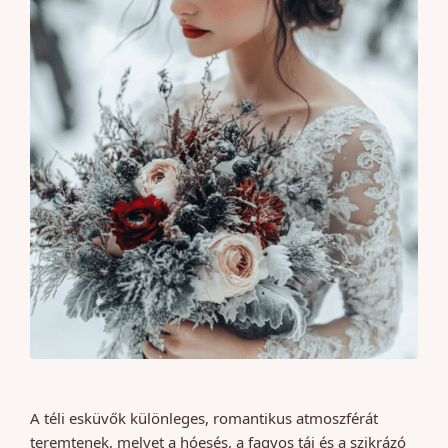
A téli esküvők különleges, romantikus atmoszférát
teremtenek, melyet a hóesés, a fagyos táj és a szikrázó