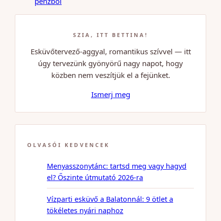
pénzből
SZIA, ITT BETTINA!
Esküvőtervező-aggyal, romantikus szívvel — itt
úgy tervezünk gyönyörű nagy napot, hogy
közben nem veszítjük el a fejünket.
Ismerj meg
OLVASÓI KEDVENCEK
Menyasszonytánc: tartsd meg vagy hagyd
el? Őszinte útmutató 2026-ra
Vízparti esküvő a Balatonnál: 9 ötlet a
tökéletes nyári naphoz