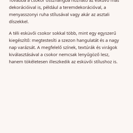
Továbbá a csokor összhangba hozható az esküvő más
dekorációival is, például a teremdekorációval, a
menyasszonyi ruha stílusával vagy akár az asztali
díszekkel.
A téli esküvői csokor sokkal több, mint egy egyszerű
kiegészítő: megtestesíti a szezon hangulatát és a nagy
nap varázsát. A megfelelő színek, textúrák és virágok
kiválasztásával a csokor nemcsak lenyűgöző lesz,
hanem tökéletesen illeszkedik az esküvői stílushoz is.