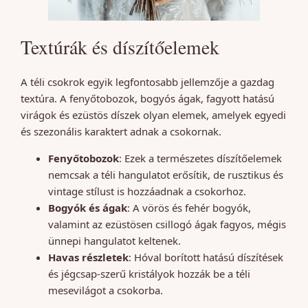
Textúrák és díszítőelemek
A téli csokrok egyik legfontosabb jellemzője a gazdag
textúra. A fenyőtobozok, bogyós ágak, fagyott hatású
virágok és ezüstös díszek olyan elemek, amelyek egyedi
és szezonális karaktert adnak a csokornak.
Fenyőtobozok
: Ezek a természetes díszítőelemek
nemcsak a téli hangulatot erősítik, de rusztikus és
vintage stílust is hozzáadnak a csokorhoz.
Bogyók és ágak
: A vörös és fehér bogyók,
valamint az ezüstösen csillogó ágak fagyos, mégis
ünnepi hangulatot keltenek.
Havas részletek
: Hóval borított hatású díszítések
és jégcsap-szerű kristályok hozzák be a téli
mesevilágot a csokorba.