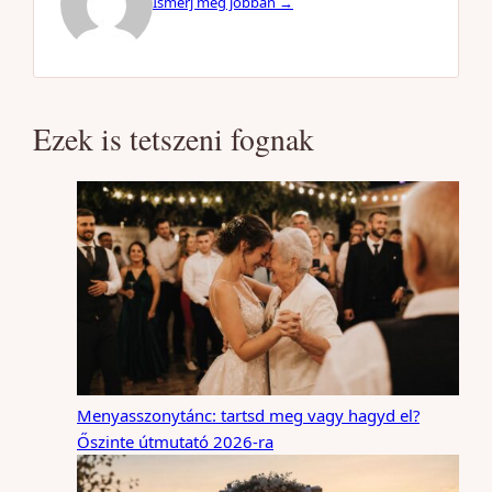
Ismerj meg jobban →
Ezek is tetszeni fognak
Menyasszonytánc: tartsd meg vagy hagyd el?
Őszinte útmutató 2026-ra