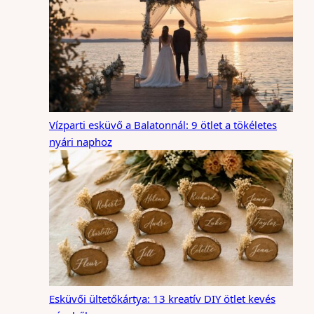
Vízparti esküvő a Balatonnál: 9 ötlet a tökéletes
nyári naphoz
Esküvői ültetőkártya: 13 kreatív DIY ötlet kevés