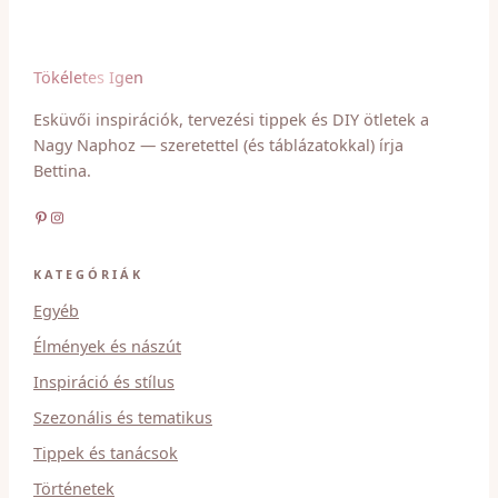
Tökéletes Igen
Esküvői inspirációk, tervezési tippek és DIY ötletek a
Nagy Naphoz — szeretettel (és táblázatokkal) írja
Bettina.
Pinterest
Instagram
KATEGÓRIÁK
Egyéb
Élmények és nászút
Inspiráció és stílus
Szezonális és tematikus
Tippek és tanácsok
Történetek