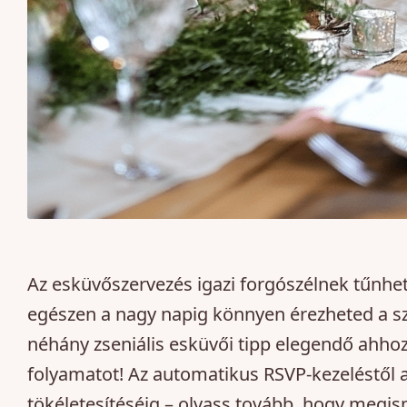
Az esküvőszervezés igazi forgószélnek tűnhet
egészen a nagy napig könnyen érezheted a sze
néhány zseniális esküvői tipp elegendő ahho
folyamatot! Az automatikus RSVP-kezeléstől 
tökéletesítéséig – olvass tovább, hogy megis