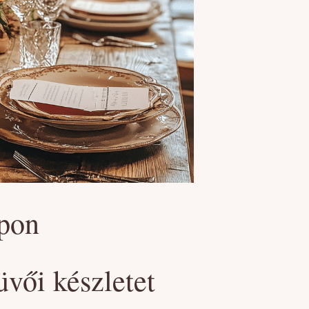
apon
üvői készletet