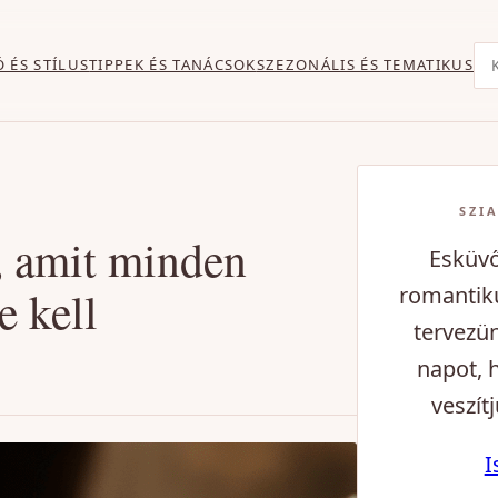
Ke
Ó ÉS STÍLUS
TIPPEK ÉS TANÁCSOK
SZEZONÁLIS ÉS TEMATIKUS
SZIA
p, amit minden
Esküvő
 kell
romantiku
tervezü
napot, 
veszítj
I