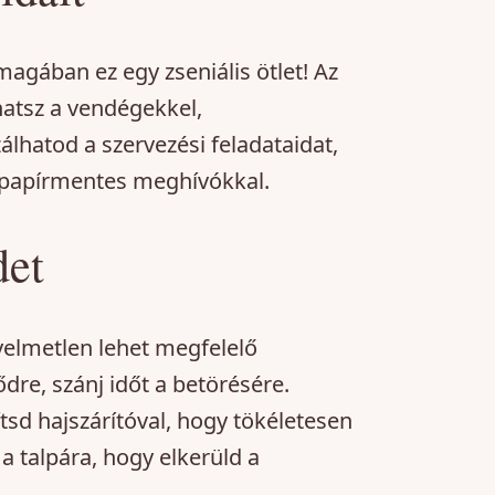
agában ez egy zseniális ötlet! Az
atsz a vendégekkel,
álhatod a szervezési feladataidat,
d papírmentes meghívókkal.
det
yelmetlen lehet megfelelő
ődre, szánj időt a betörésére.
ítsd hajszárítóval, hogy tökéletesen
 a talpára, hogy elkerüld a