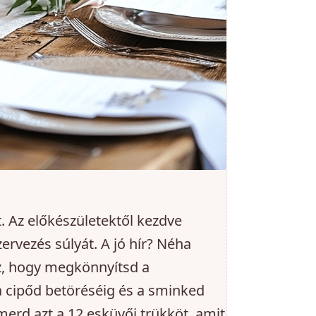
. Az előkészületektől kezdve
rvezés súlyát. A jó hír? Néha
z, hogy megkönnyítsd a
a cipőd betöréséig és a sminked
merd azt a 12 esküvői trükköt, amit