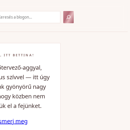
resés
, ITT BETTINA!
tervező-aggyal,
s szívvel — itt úgy
nk gyönyörű nagy
hogy közben nem
ük el a fejünket.
smerj meg