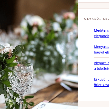
OLVASÓI KE
Mediterr
eleganci
Menyassz
hagyd el
Vízparti 
a tökéle
Esküvői ü
ötlet ke