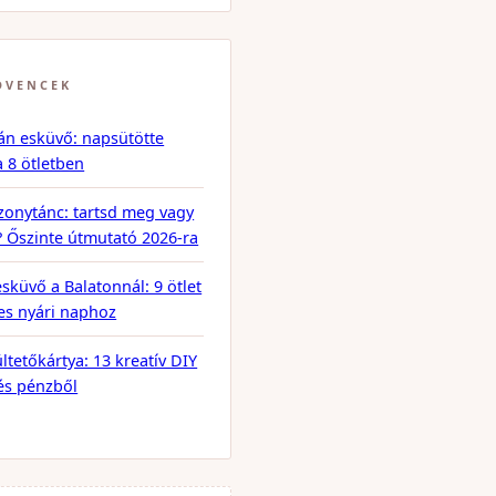
DVENCEK
án esküvő: napsütötte
a 8 ötletben
onytánc: tartsd meg vagy
? Őszinte útmutató 2026-ra
esküvő a Balatonnál: 9 ötlet
tes nyári naphoz
ltetőkártya: 13 kreatív DIY
vés pénzből