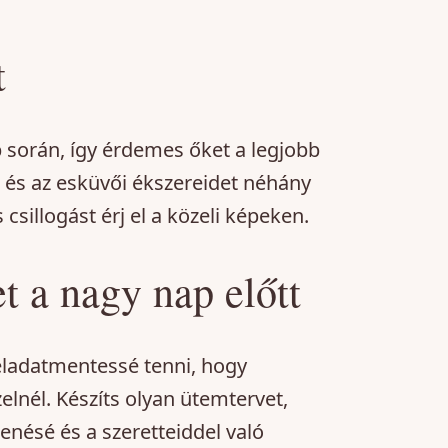
t
p során, így érdemes őket a legjobb
 és az esküvői ékszereidet néhány
sillogást érj el a közeli képeken.
t a nagy nap előtt
feladatmentessé tenni, hogy
elnél. Készíts olyan ütemtervet,
henésé és a szeretteiddel való