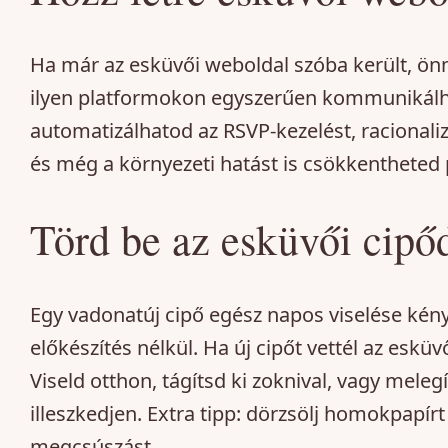
Ha már az esküvői weboldal szóba került, önm
ilyen platformokon egyszerűen kommunikálh
automatizálhatod az RSVP-kezelést, racionaliz
és még a környezeti hatást is csökkenthete
Törd be az esküvői cipő
Egy vadonatúj cipő egész napos viselése kén
előkészítés nélkül. Ha új cipőt vettél az esküv
Viseld otthon, tágítsd ki zoknival, vagy meleg
illeszkedjen. Extra tipp: dörzsölj homokpapírt
megcsúszást.