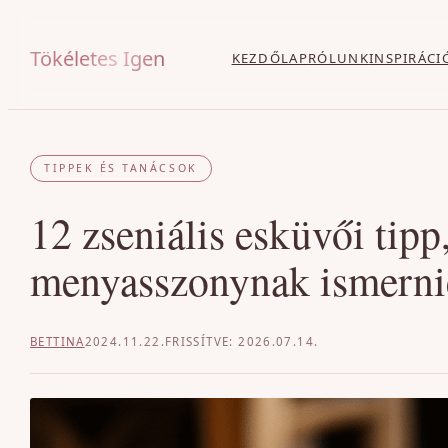
Ugrás
a
Tökéletes Igen
KEZDŐLAP
RÓLUNK
INSPIRÁCI
tartalomhoz
TIPPEK ÉS TANÁCSOK
12 zseniális esküvői tip
menyasszonynak ismernie
BETTINA
2024.11.22.
2026.07.14.