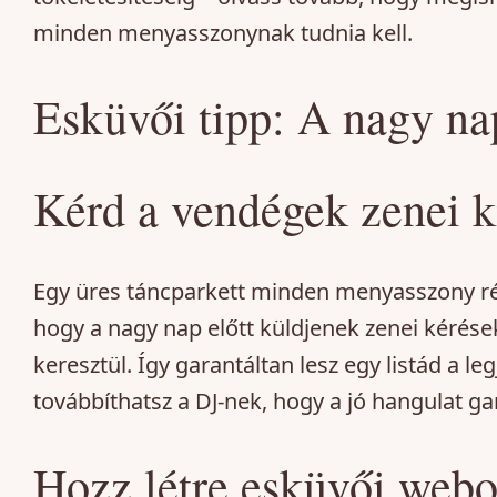
minden menyasszonynak tudnia kell.
Esküvői tipp: A nagy nap
Kérd a vendégek zenei k
Egy üres táncparkett minden menyasszony ré
hogy a nagy nap előtt küldjenek zenei kérés
keresztül. Így garantáltan lesz egy listád a l
továbbíthatsz a DJ-nek, hogy a jó hangulat ga
Hozz létre esküvői webo