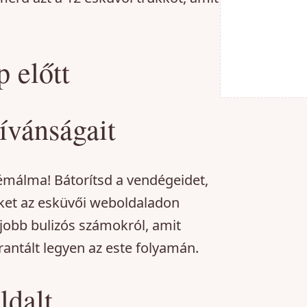
 előtt
ívánságait
málma! Bátorítsd a vendégeidet,
eket az esküvői weboldaladon
egjobb bulizós számokról, amit
rantált legyen az este folyamán.
ldalt