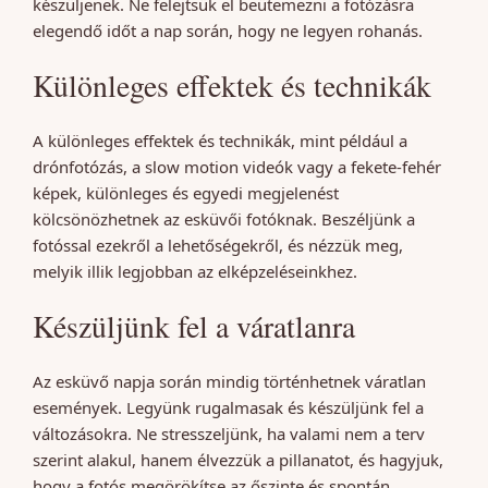
készüljenek. Ne felejtsük el beütemezni a fotózásra
elegendő időt a nap során, hogy ne legyen rohanás.
Különleges effektek és technikák
A különleges effektek és technikák, mint például a
drónfotózás, a slow motion videók vagy a fekete-fehér
képek, különleges és egyedi megjelenést
kölcsönözhetnek az esküvői fotóknak. Beszéljünk a
fotóssal ezekről a lehetőségekről, és nézzük meg,
melyik illik legjobban az elképzeléseinkhez.
Készüljünk fel a váratlanra
Az esküvő napja során mindig történhetnek váratlan
események. Legyünk rugalmasak és készüljünk fel a
változásokra. Ne stresszeljünk, ha valami nem a terv
szerint alakul, hanem élvezzük a pillanatot, és hagyjuk,
hogy a fotós megörökítse az őszinte és spontán