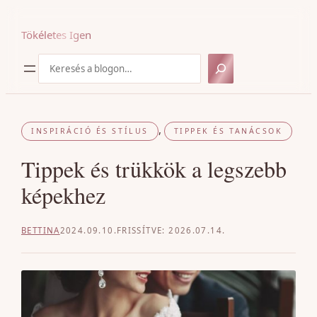
Ugrás
a
Tökéletes Igen
tartalomhoz
Keresés
, 
INSPIRÁCIÓ ÉS STÍLUS
TIPPEK ÉS TANÁCSOK
Tippek és trükkök a legszebb
képekhez
BETTINA
2024.09.10.
2026.07.14.