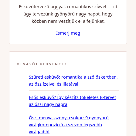
Esküvőtervező-aggyal, romantikus szívvel — itt
úgy tervezünk gyönyörű nagy napot, hogy
közben nem veszítjük el a fejünket.
Ismerj meg
OLVASÓI KEDVENCEK
Szüreti esküvő: romantika a szőlőskertben,
az ősz ízeivel és illatával
Esős esküvő? Így készíts tökéletes B-tervet
az őszi nagy napra
Őszi menyasszonyi csokor: 9 gyönyörű
virágkompozíció a szezon legszebb
virágaiból