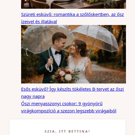
Szüreti esküvő: romantika a szőlőskertben, az ősz
ízeivel és illatával
Esős esküvő? Így készíts tökéletes B-tervet az őszi
nagy napra
Őszi menyasszonyi csokor: 9 gyönyörű
virágkompozíció a szezon legszebb virágaiból
SZIA, ITT BETTINA!