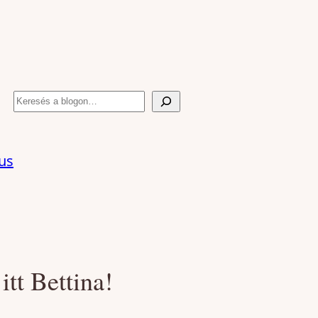
Keresés
us
 itt Bettina!