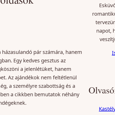
Esküvő
romantiku
tervezü
napot, 
veszítj
a házasulandó pár számára, hanem
I
gban. Egy kedves gesztus az
öszöni a jelenlétüket, hanem
et. Az ajándékok nem feltétlenül
ség, a személyre szabottság és a
Olvasó
 Ebben a cikkben bemutatok néhány
endégeknek.
Kastél