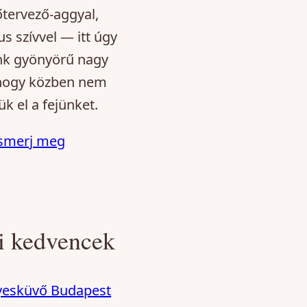
tervező-aggyal,
s szívvel — itt úgy
nk gyönyörű nagy
hogy közben nem
ük el a fejünket.
smerj meg
i kedvencek
yesküvő Budapest