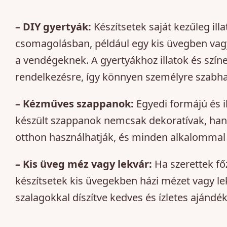
– DIY gyertyák:
Készítsetek saját kezűleg ill
csomagolásban, például egy kis üvegben vag
a vendégeknek. A gyertyákhoz illatok és színe
rendelkezésre, így könnyen személyre szabha
– Kézműves szappanok:
Egyedi formájú és i
készült szappanok nemcsak dekoratívak, han
otthon használhatják, és minden alkalommal
– Kis üveg méz vagy lekvár:
Ha szerettek főz
készítsetek kis üvegekben házi mézet vagy le
szalagokkal díszítve kedves és ízletes ajándék