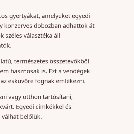
atos gyertyákat, amelyeket egyedi
y konzerves dobozban adhattok át
k széles választéka áll
tók.
llatú, természetes összetevőkből
em hasznosak is. Ezt a vendégek
 az esküvőre fognak emlékezni.
ni vagy otthon tartósítani,
kvárt. Egyedi címkékkel és
 válhat belőlük.