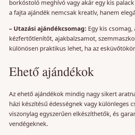
borkóstoló meghívó vagy akár egy kis palack 
a fajta ajándék nemcsak kreatív, hanem elegá
– Utazási ajándékcsomag:
Egy kis csomag, 
kézfertőtlenítőt, ajakbalzsamot, szemmaszkot
különösen praktikus lehet, ha az esküvőtökön
Ehető ajándékok
Az ehető ajándékok mindig nagy sikert aratna
házi készítésű édességnek vagy különleges 
viszonylag egyszerűen elkészíthetők, és gar
vendégeknek.