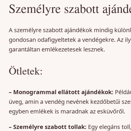
Személyre szabott ajánd
A személyre szabott ajándékok mindig különl
gondosan odafigyeltetek a vendégekre. Az il
garantáltan emlékezetesek lesznek.
Ötletek:
– Monogrammal ellátott ajándékok:
Példáu
üveg, amin a vendég nevének kezdőbetűi szer
egyben emlékek is maradnak az esküvőről.
– Személyre szabott tollak:
Egy elegáns tol