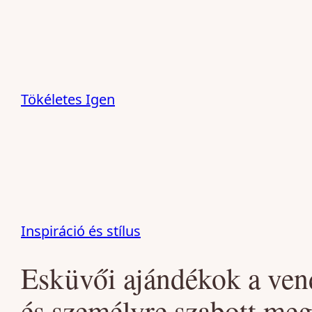
Ugrás
a
tartalomhoz
Tökéletes Igen
Inspiráció és stílus
Esküvői ajándékok a ven
és személyre szabott me