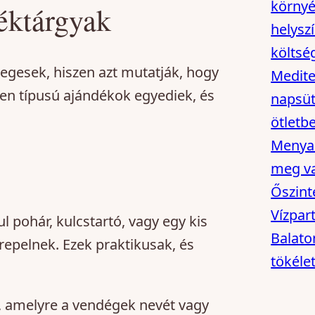
környé
éktárgyak
helysz
költsé
egesek, hiszen azt mutatják, hogy
Medite
yen típusú ajándékok egyediek, és
napsüt
ötletb
Menyas
meg va
Őszint
Vízpar
l pohár, kulcstartó, vagy egy kis
Balaton
epelnek. Ezek praktikusak, és
tökéle
l, amelyre a vendégek nevét vagy