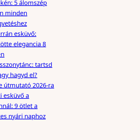
kén: 5 álomszép
ín minden
gvetéshez
rrán esküvő:
ötte elegancia 8
en
szonytánc: tartsd
gy hagyd el?
e útmutató 2026-ra
ti esküvő a
nál: 9 ötlet a
tes nyári naphoz