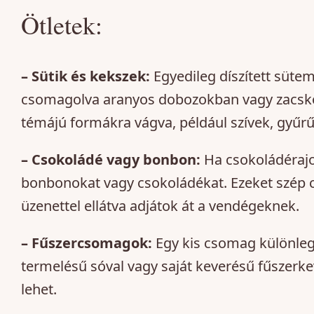
Ötletek:
– Sütik és kekszek:
Egyedileg díszített süte
csomagolva aranyos dobozokban vagy zacskó
témájú formákra vágva, például szívek, gyűrű
– Csokoládé vagy bonbon:
Ha csokoládérajo
bonbonokat vagy csokoládékat. Ezeket szép
üzenettel ellátva adjátok át a vendégeknek.
– Fűszercsomagok:
Egy kis csomag különlege
termelésű sóval vagy saját keverésű fűszerke
lehet.