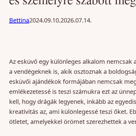
Bettina
2024.09.10.
2026.07.14.
Az esküvő egy különleges alkalom nemcsak 
a vendégeknek is, akik osztoznak a boldogsá
esküvői ajándékok formájában nemcsak megk
emlékezetessé is teszi számukra ezt az ünnep
kell, hogy drágák legyenek, inkább az egyedi
kreativitás az, ami különlegessé teszi őket.
ötletet, amelyekkel örömet szerezhettek a v